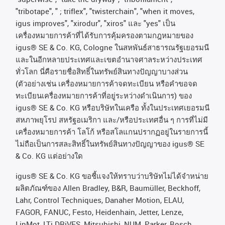
"tribotape", " ; triflex", "twisterchain", "when it moves,
igus improves", "xirodur", "xiros"
และ
"yes"
เป็น
เครื่องหมายการค้าที่ได้รับการคุ้มครองตามกฎหมายของ
igus® SE & Co. KG, Cologne
ในสหพันธ์สาธารณรัฐเยอรมนี
และในอีกหลายประเทศและเขตอํานาจศาลระหว่างประเทศ
ทั่วโลก
นี่คือรายชื่อสิทธิ์ในทรัพย์สินทางปัญญาบางส่วน
(
ตัวอย่างเช่น
เครื่องหมายการค้าจดทะเบียน
หรือคำขอจด
ทะเบียนเครื่องหมายการค้าที่อยู่ระหว่างดำเนินการ
)
ของ
igus® SE & Co. KG
หรือบริษัทในเครือ
ทั้งในประเทศเยอรมนี
สหภาพยุโรป
สหรัฐอเมริกา
และ
/
หรือประเทศอื่น
ๆ
การที่ไม่มี
เครื่องหมายการค้า
โลโก้
หรือสโลแกนปรากฏอยู่ในรายการนี้
ไม่ถือเป็นการสละสิทธิ์ในทรัพย์สินทางปัญญาของ
igus® SE
& Co. KG
แต่อย่างใด
igus® SE & Co. KG ขอชี้แจงให้ทราบว่าบริษัทไม่ได้จําหน่าย
ผลิตภัณฑ์ของ Allen Bradley, B&R, Baumüller, Beckhoff,
Lahr, Control Techniques, Danaher Motion, ELAU,
FAGOR, FANUC, Festo, Heidenhain, Jetter, Lenze,
LinMot, LTi DRiVES, Mitsubishi, NUM, Parker, Bosch