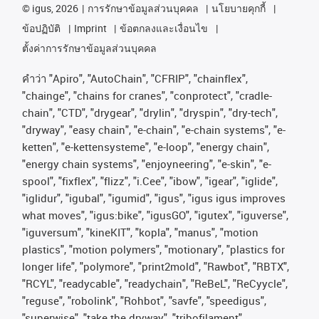
©
igus, 2026
การรักษาข้อมูลส่วนบุคคล
นโยบายคุกกี้
ข้อปฏิบัติ
Imprint
ข้อตกลงและเงื่อนไข
ตั้งค่าการรักษาข้อมูลส่วนบุคคล
คําว่า
"Apiro", "AutoChain", "CFRIP", "chainflex",
"chainge", "chains for cranes", "conprotect", "cradle-
chain", "CTD", "drygear", "drylin", "dryspin", "dry-tech",
"dryway", "easy chain", "e-chain", "e-chain systems", "e-
ketten", "e-kettensysteme", "e-loop", "energy chain",
"energy chain systems", "enjoyneering", "e-skin", "e-
spool", "fixflex", "flizz", "i.Cee", "ibow", "igear", "iglide",
"iglidur", "igubal", "igumid", "igus", "igus igus improves
what moves", "igus:bike", "igusGO", "igutex", "iguverse",
"iguversum", "kineKIT", "kopla", "manus", "motion
plastics", "motion polymers", "motionary", "plastics for
longer life", "polymore", "print2mold", "Rawbot", "RBTX",
"RCYL", "readycable", "readychain", "ReBeL", "ReCyycle",
"reguse", "robolink", "Rohbot", "savfe", "speedigus",
"superwise", "take the dryway", "tribofilament",