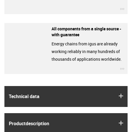
igu
All components from a single source -
with guarantee
Energy chains from igus are already
working reliably in many hundreds of
thousands of applications worldwide.
igu
igus
Technical data
igus
Product­description