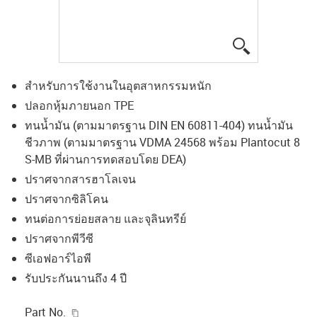
igus-icon-lup
สำหรับการใช้งานในอุตสาหกรรมหนัก
ปลอกหุ้มภายนอก TPE
ทนน้ำมัน (ตามมาตรฐาน DIN EN 60811-404) ทนน้ำมัน
ชีวภาพ (ตามมาตรฐาน VDMA 24568 พร้อม Plantocut 8
S-MB ที่ผ่านการทดสอบโดย DEA)
ปราศจากสารฮาโลเจน
ปราศจากซิลิโคน
ทนต่อการย่อยสลาย และจุลินทรีย์
ปราศจากพีวีซี
ซีเอฟอาร์ไอพี
รับประกันนานถึง 4 ปี
igus-icon-copy-clipboard
Part No.