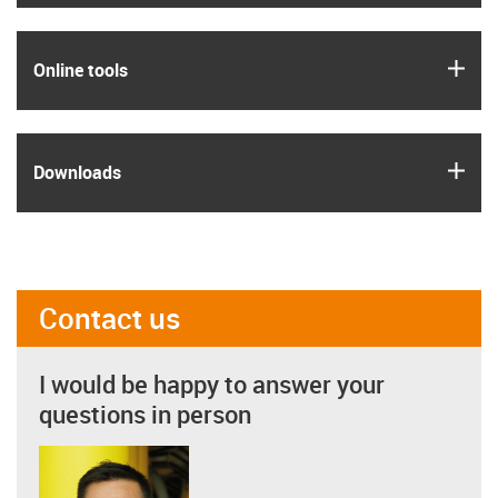
igus
Online tools
igus
Downloads
Contact us
I would be happy to answer your
questions in person