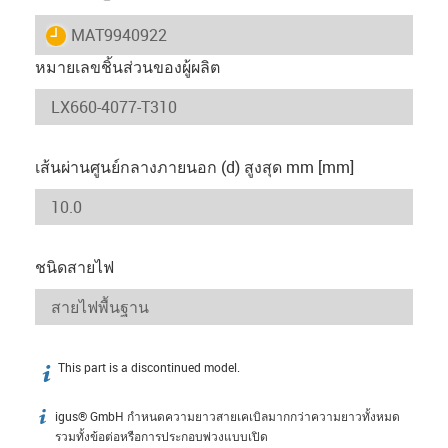
igus-icon-lieferzeit
MAT9940922
หมายเลขชิ้นส่วนของผู้ผลิต
เส้นผ่านศูนย์กลางภายนอก (d) สูงสุด mm [mm]
ชนิดสายไฟ
This part is a discontinued model.
igus-icon-info
igus® GmbH กำหนดความยาวสายเคเบิลมากกว่าความยาวทั้งหมด
igus-icon-info
รวมทั้งข้อต่อหรือการประกอบพ่วงแบบเปิด