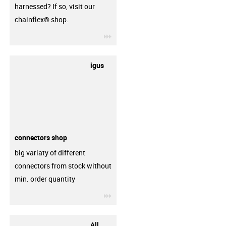
harnessed? If so, visit our
chainflex® shop.
igus-icon-3arrow
igus
connectors shop
big variaty of different
connectors from stock without
min. order quantity
igus-icon-3arrow
All