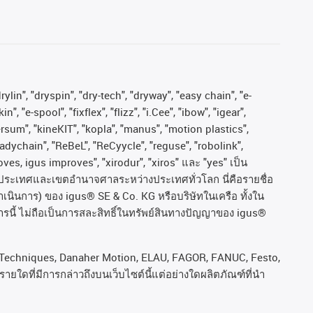
ylin", "dryspin", "dry-tech", "dryway", "easy chain", "e-
"e-spool", "fixflex", "flizz", "i.Cee", "ibow", "igear",
versum", "kineKIT", "kopla", "manus", "motion plastics",
adychain", "ReBeL", "ReCyycle", "reguse", "robolink",
moves, igus improves", "xirodur", "xiros"
และ
"yes"
เป็น
ประเทศและเขตอํานาจศาลระหว่างประเทศทั่วโลก
นี่คือรายชื่อ
ำเนินการ
)
ของ
igus® SE & Co. KG
หรือบริษัทในเครือ
ทั้งใน
รนี้
ไม่ถือเป็นการสละสิทธิ์ในทรัพย์สินทางปัญญาของ
igus®
rol Techniques, Danaher Motion, ELAU, FAGOR, FANUC, Festo,
ยใดที่มีการกล่าวถึงบนเว็บไซต์นี้แต่อย่างใดผลิตภัณฑ์ที่นํา