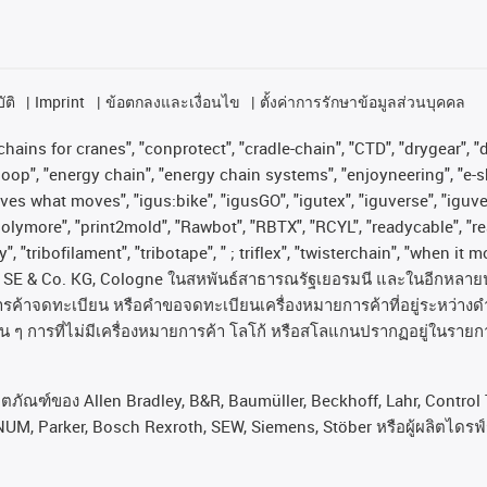
ัติ
Imprint
ข้อตกลงและเงื่อนไข
ตั้งค่าการรักษาข้อมูลส่วนบุคคล
hains for cranes", "conprotect", "cradle-chain", "CTD", "drygear", "dr
op", "energy chain", "energy chain systems", "enjoyneering", "e-skin", 
proves what moves", "igus:bike", "igusGO", "igutex", "iguverse", "igu
"polymore", "print2mold", "Rawbot", "RBTX", "RCYL", "readycable", "re
, "tribofilament", "tribotape", " ; triflex", "twisterchain", "when it 
SE & Co. KG, Cologne
ในสหพันธ์สาธารณรัฐเยอรมนี
และในอีกหลาย
ารค้าจดทะเบียน
หรือคำขอจดทะเบียนเครื่องหมายการค้าที่อยู่ระหว่างด
่น
ๆ
การที่ไม่มีเครื่องหมายการค้า
โลโก้
หรือสโลแกนปรากฏอยู่ในรายกา
ลิตภัณฑ์ของ Allen Bradley, B&R, Baumüller, Beckhoff, Lahr, Cont
NUM, Parker, Bosch Rexroth, SEW, Siemens, Stöber หรือผู้ผลิตไดรฟ์รา