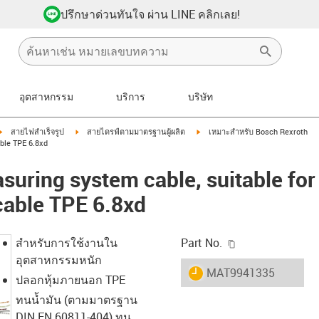
ปรึกษาด่วนทันใจ ผ่าน LINE คลิกเลย!
อุตสาหกรรม
บริการ
บริษัท
igus-icon-arrow-right
igus-icon-arrow-right
igus-icon-arrow-right
สายไฟสำเร็จรูป
สายไดรฟ์ตามมาตรฐานผู้ผลิต
เหมาะสำหรับ Bosch Rexroth
able TPE 6.8xd
uring system cable, suitable for
cable TPE 6.8xd
igus-icon-copy-c
สำหรับการใช้งานใน
Part No.
อุตสาหกรรมหนัก
igus-icon-lieferzeit
MAT9941335
ปลอกหุ้มภายนอก TPE
ทนน้ำมัน (ตามมาตรฐาน
DIN EN 60811-404) ทน