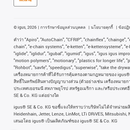
WeChat Pay
©
igus, 2026
การรักษาข้อมูลส่วนบุคคล
นโยบายคุกกี้
ข้อปฏิบ
คําว่า
"Apiro", "AutoChain", "CFRIP", "chainflex", "chainge", "c
chain", "e-chain systems", "e-ketten", "e-kettensysteme", "e-lo
"iglide", "iglidur", "igubal", "igumid", "igus", "igus igus im
"motion polymers", "motionary", "plastics for longer life", 
"Rohbot", "savfe", "speedigus", "superwise", "take the dryway"
เครื่องหมายการค้าที่ได้รับการคุ้มครองตามกฎหมายของ
igus® 
สิทธิ์ในทรัพย์สินทางปัญญาบางส่วน
(
ตัวอย่างเช่น
เครื่องหมายก
ประเทศเยอรมนี
สหภาพยุโรป
สหรัฐอเมริกา
และ
/
หรือประเทศอื
SE & Co. KG
แต่อย่างใด
igus® SE & Co. KG ขอชี้แจงให้ทราบว่าบริษัทไม่ได้จําหน่ายผ
Heidenhain, Jetter, Lenze, LinMot, LTi DRiVES, Mitsubishi, 
เสนอโดย igus® เป็นผลิตภัณฑ์ของ igus® SE & Co. KG