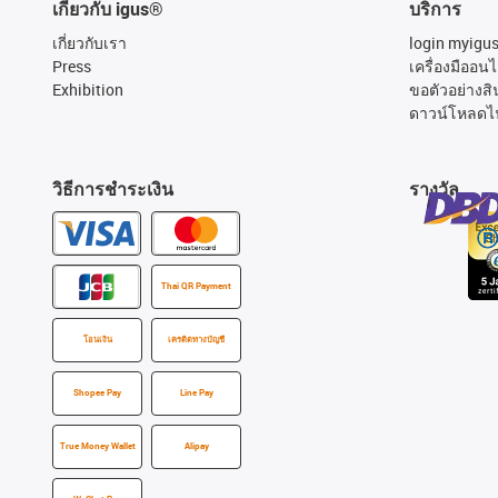
เกี่ยวกับ igus®
บริการ
เกี่ยวกับเรา
login myigu
Press
เครื่องมืออนไ
Exhibition
ขอตัวอย่างสิ
ดาวน์โหลดไ
วิธีการชำระเงิน
รางวัล
Thai QR Payment
โอนเงิน
เครดิตทางบัญชี
Shopee Pay
Line Pay
True Money Wallet
Alipay