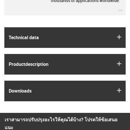
thousands of applications worldwide.
igu
igus
Technical data
igus
Product­description
igus
Downloads
เราสามารถปรับปรุงอะไรให้คุณได้บ้าง? โปรดให้ข้อเสนอ
แนะ