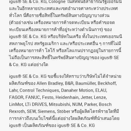
igus® SE & Co. KG, Cologne
ในสหพันธ์สาธารณรัฐเยอรมนี
และในอีกหลายประเทศและเขตอํานาจศาลระหว่างประเทศ
ทั่วโลก
นี่คือรายชื่อสิทธิ์ในทรัพย์สินทางปัญญาบางส่วน
(
ตัวอย่างเช่น
เครื่องหมายการค้าจดทะเบียน
หรือคำขอจด
ทะเบียนเครื่องหมายการค้าที่อยู่ระหว่างดำเนินการ
)
ของ
igus® SE & Co. KG
หรือบริษัทในเครือ
ทั้งในประเทศเยอรมนี
สหภาพยุโรป
สหรัฐอเมริกา
และ
/
หรือประเทศอื่น
ๆ
การที่ไม่มี
เครื่องหมายการค้า
โลโก้
หรือสโลแกนปรากฏอยู่ในรายการนี้
ไม่ถือเป็นการสละสิทธิ์ในทรัพย์สินทางปัญญาของ
igus® SE
& Co. KG
แต่อย่างใด
igus® SE & Co. KG ขอชี้แจงให้ทราบว่าบริษัทไม่ได้จําหน่าย
ผลิตภัณฑ์ของ Allen Bradley, B&R, Baumüller, Beckhoff,
Lahr, Control Techniques, Danaher Motion, ELAU,
FAGOR, FANUC, Festo, Heidenhain, Jetter, Lenze,
LinMot, LTi DRiVES, Mitsubishi, NUM, Parker, Bosch
Rexroth, SEW, Siemens, Stöber หรือผู้ผลิตไดรฟ์รายใดที่มี
การกล่าวถึงบนเว็บไซต์นี้แต่อย่างใดผลิตภัณฑ์ที่นําเสนอโดย
igus® เป็นผลิตภัณฑ์ของ igus® SE & Co. KG