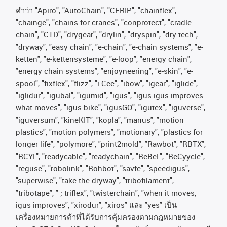
คําว่า
"Apiro", "AutoChain", "CFRIP", "chainflex",
"chainge", "chains for cranes", "conprotect", "cradle-
chain", "CTD", "drygear", "drylin", "dryspin", "dry-tech",
"dryway", "easy chain", "e-chain", "e-chain systems", "e-
ketten", "e-kettensysteme", "e-loop", "energy chain",
"energy chain systems", "enjoyneering", "e-skin", "e-
spool", "fixflex", "flizz", "i.Cee", "ibow", "igear", "iglide",
"iglidur", "igubal", "igumid", "igus", "igus igus improves
what moves", "igus:bike", "igusGO", "igutex", "iguverse",
"iguversum", "kineKIT", "kopla", "manus", "motion
plastics", "motion polymers", "motionary", "plastics for
longer life", "polymore", "print2mold", "Rawbot", "RBTX",
"RCYL", "readycable", "readychain", "ReBeL", "ReCyycle",
"reguse", "robolink", "Rohbot", "savfe", "speedigus",
"superwise", "take the dryway", "tribofilament",
"tribotape", " ; triflex", "twisterchain", "when it moves,
igus improves", "xirodur", "xiros"
และ
"yes"
เป็น
เครื่องหมายการค้าที่ได้รับการคุ้มครองตามกฎหมายของ