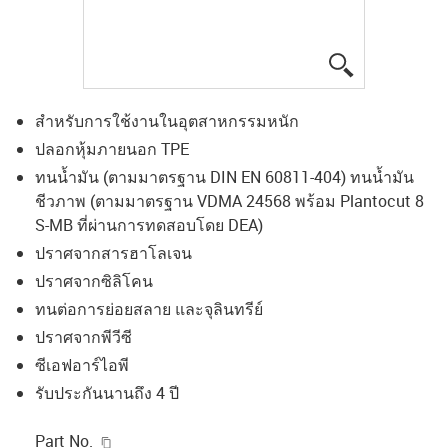
igus-icon-lup
สำหรับการใช้งานในอุตสาหกรรมหนัก
ปลอกหุ้มภายนอก TPE
ทนน้ำมัน (ตามมาตรฐาน DIN EN 60811-404) ทนน้ำมัน
ชีวภาพ (ตามมาตรฐาน VDMA 24568 พร้อม Plantocut 8
S-MB ที่ผ่านการทดสอบโดย DEA)
ปราศจากสารฮาโลเจน
ปราศจากซิลิโคน
ทนต่อการย่อยสลาย และจุลินทรีย์
ปราศจากพีวีซี
ซีเอฟอาร์ไอพี
รับประกันนานถึง 4 ปี
igus-icon-copy-clipboard
Part No.