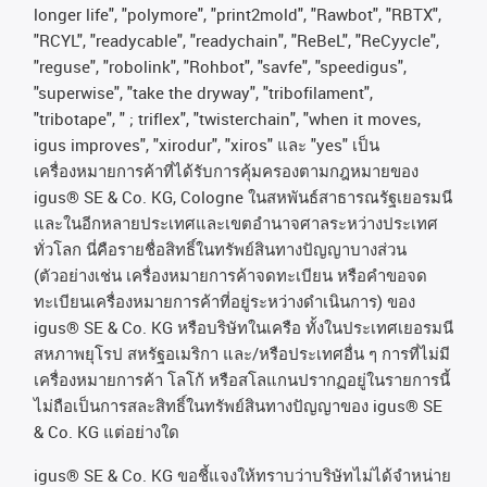
longer life", "polymore", "print2mold", "Rawbot", "RBTX",
"RCYL", "readycable", "readychain", "ReBeL", "ReCyycle",
"reguse", "robolink", "Rohbot", "savfe", "speedigus",
"superwise", "take the dryway", "tribofilament",
"tribotape", " ; triflex", "twisterchain", "when it moves,
igus improves", "xirodur", "xiros"
และ
"yes"
เป็น
เครื่องหมายการค้าที่ได้รับการคุ้มครองตามกฎหมายของ
igus® SE & Co. KG, Cologne
ในสหพันธ์สาธารณรัฐเยอรมนี
และในอีกหลายประเทศและเขตอํานาจศาลระหว่างประเทศ
ทั่วโลก
นี่คือรายชื่อสิทธิ์ในทรัพย์สินทางปัญญาบางส่วน
(
ตัวอย่างเช่น
เครื่องหมายการค้าจดทะเบียน
หรือคำขอจด
ทะเบียนเครื่องหมายการค้าที่อยู่ระหว่างดำเนินการ
)
ของ
igus® SE & Co. KG
หรือบริษัทในเครือ
ทั้งในประเทศเยอรมนี
สหภาพยุโรป
สหรัฐอเมริกา
และ
/
หรือประเทศอื่น
ๆ
การที่ไม่มี
เครื่องหมายการค้า
โลโก้
หรือสโลแกนปรากฏอยู่ในรายการนี้
ไม่ถือเป็นการสละสิทธิ์ในทรัพย์สินทางปัญญาของ
igus® SE
& Co. KG
แต่อย่างใด
igus® SE & Co. KG ขอชี้แจงให้ทราบว่าบริษัทไม่ได้จําหน่าย