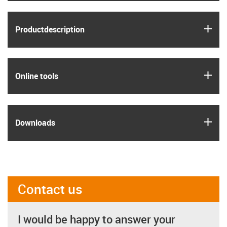
igus
Product­description
igus
Online tools
igus
Downloads
Contact us
I would be happy to answer your