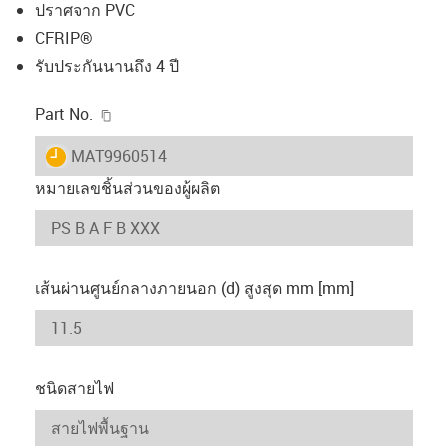
ปราศจาก PVC
CFRIP®
รับประกันนานถึง 4 ปี
igus-icon-copy-clipboard
Part No.
igus-icon-lieferzeit
MAT9960514
หมายเลขชิ้นส่วนของผู้ผลิต
เส้นผ่านศูนย์กลางภายนอก (d) สูงสุด mm [mm]
ชนิดสายไฟ