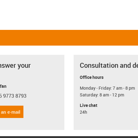
nswer your
Consultation and d
Office hours
 Tan
Monday - Friday: 7 am - 8 pm
Saturday: 8 am - 12 pm
5 9773 8793
con-phone
Live chat
 an e-mail
24h