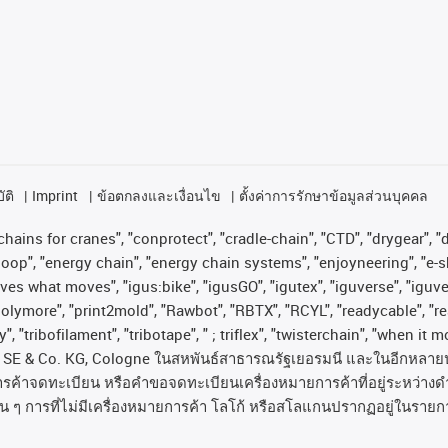
ัติ
Imprint
ข้อตกลงและเงื่อนไข
ตั้งค่าการรักษาข้อมูลส่วนบุคคล
hains for cranes", "conprotect", "cradle-chain", "CTD", "drygear", "dr
op", "energy chain", "energy chain systems", "enjoyneering", "e-skin", 
proves what moves", "igus:bike", "igusGO", "igutex", "iguverse", "igu
"polymore", "print2mold", "Rawbot", "RBTX", "RCYL", "readycable", "re
, "tribofilament", "tribotape", " ; triflex", "twisterchain", "when it 
SE & Co. KG, Cologne
ในสหพันธ์สาธารณรัฐเยอรมนี
และในอีกหลาย
ารค้าจดทะเบียน
หรือคำขอจดทะเบียนเครื่องหมายการค้าที่อยู่ระหว่างด
่น
ๆ
การที่ไม่มีเครื่องหมายการค้า
โลโก้
หรือสโลแกนปรากฏอยู่ในรายกา