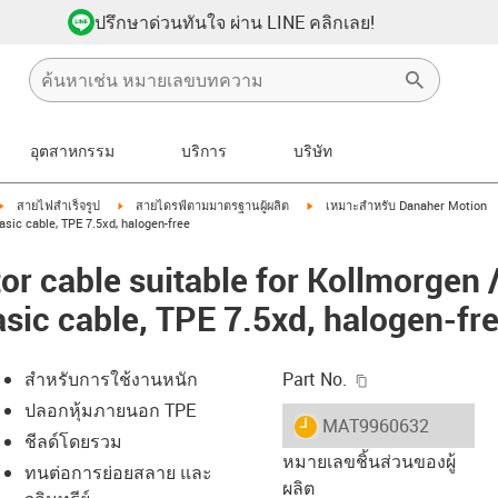
ปรึกษาด่วนทันใจ ผ่าน LINE คลิกเลย!
อุตสาหกรรม
บริการ
บริษัท
igus-icon-arrow-right
igus-icon-arrow-right
igus-icon-arrow-right
สายไฟสำเร็จรูป
สายไดรฟ์ตามมาตรฐานผู้ผลิต
เหมาะสำหรับ Danaher Motion
sic cable, TPE 7.5xd, halogen-free
r cable suitable for Kollmorgen 
sic cable, TPE 7.5xd, halogen-fr
igus-icon-copy-c
สำหรับการใช้งานหนัก
Part No.
ปลอกหุ้มภายนอก TPE
igus-icon-lieferzeit
MAT9960632
ชีลด์โดยรวม
หมายเลขชิ้นส่วนของผู้
ทนต่อการย่อยสลาย และ
ผลิต