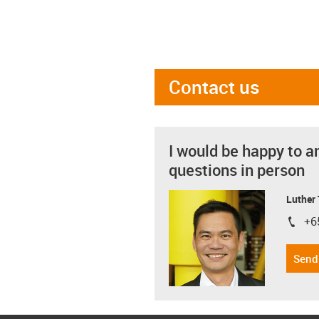
Contact us
I would be happy to a
questions in person
Luther
+6
igus-i
Send