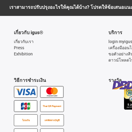
เราสามารถปรับปรุงอะไรให้คุณได้บ้าง? โปรดให้ข้อเสนอแน
เกี่ยวกับ igus®
บริการ
เกี่ยวกับเรา
login myigu
Press
เครื่องมืออนไ
Exhibition
ขอตัวอย่างสิ
ดาวน์โหลดไ
วิธีการชำระเงิน
รางวัล
Thai QR Payment
โอนเงิน
เครดิตทางบัญชี