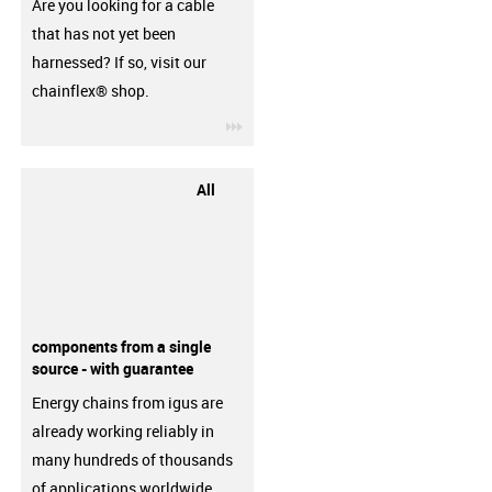
Are you looking for a cable
that has not yet been
harnessed? If so, visit our
chainflex® shop.
igus-icon-3arrow
All
components from a single
source - with guarantee
Energy chains from igus are
already working reliably in
many hundreds of thousands
of applications worldwide.