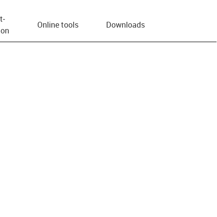
t­
Online tools
Downloads
ion