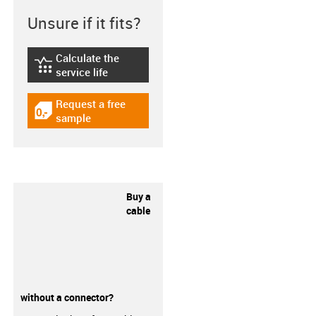
Unsure if it fits?
Calculate the
igus-icon-lebensdauerrechner
service life
Request a free
igus-icon-gratismuster
sample
Buy a
cable
without a connector?