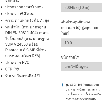
จุลินทรีย์
-icon-lupe
-icon-lupe
ปราศจากสารฮาโลเจน
ปราศจากซิลิโคน
ความต้านทานรังสี UV : สูง
เส้นผ่านศูนย์กลาง
ทนน้ำมัน (ตามมาตรฐาน
ภายนอก (d) สูงสุด mm
DIN EN 60811-404) ทนต่อ
[mm]
ไบโอออยล์ (ตามมาตรฐาน
VDMA 24568 พร้อม
Plantocut 8 S-MB ที่ผ่าน
การทดสอบโดย DEA)
ชนิดสายไฟ
ปราศจาก PVC
CFRIP®
รับประกันนานถึง 4 ปี
igus® GmbH กำหนดความ
igus-icon-info
ยาวสายเคเบิลมากกว่าความ
ยาวทั้งหมด รวมทั้งข้อต่อหรือ
การประกอบพ่วงแบบเปิด