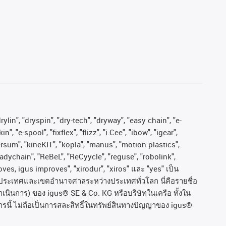
ylin", "dryspin", "dry-tech", "dryway", "easy chain", "e-
"e-spool", "fixflex", "flizz", "i.Cee", "ibow", "igear",
versum", "kineKIT", "kopla", "manus", "motion plastics",
adychain", "ReBeL", "ReCyycle", "reguse", "robolink",
moves, igus improves", "xirodur", "xiros"
และ
"yes"
เป็น
ประเทศและเขตอํานาจศาลระหว่างประเทศทั่วโลก
นี่คือรายชื่อ
ำเนินการ
)
ของ
igus® SE & Co. KG
หรือบริษัทในเครือ
ทั้งใน
รนี้
ไม่ถือเป็นการสละสิทธิ์ในทรัพย์สินทางปัญญาของ
igus®