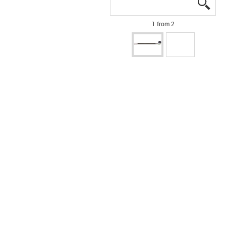
igus
igus
1 from 2