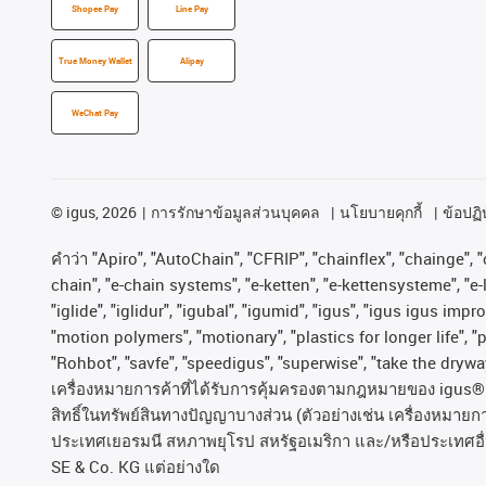
Shopee Pay
Line Pay
True Money Wallet
Alipay
WeChat Pay
©
igus, 2026
การรักษาข้อมูลส่วนบุคคล
นโยบายคุกกี้
ข้อปฏิบ
คําว่า
"Apiro", "AutoChain", "CFRIP", "chainflex", "chainge", "c
chain", "e-chain systems", "e-ketten", "e-kettensysteme", "e-lo
"iglide", "iglidur", "igubal", "igumid", "igus", "igus igus im
"motion polymers", "motionary", "plastics for longer life", 
"Rohbot", "savfe", "speedigus", "superwise", "take the dryway"
เครื่องหมายการค้าที่ได้รับการคุ้มครองตามกฎหมายของ
igus® 
สิทธิ์ในทรัพย์สินทางปัญญาบางส่วน
(
ตัวอย่างเช่น
เครื่องหมายก
ประเทศเยอรมนี
สหภาพยุโรป
สหรัฐอเมริกา
และ
/
หรือประเทศอื
SE & Co. KG
แต่อย่างใด