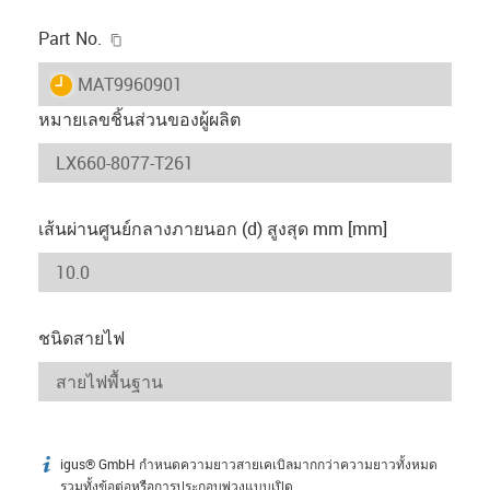
igus-icon-copy-clipboard
Part No.
igus-icon-lieferzeit
MAT9960901
หมายเลขชิ้นส่วนของผู้ผลิต
เส้นผ่านศูนย์กลางภายนอก (d) สูงสุด mm [mm]
ชนิดสายไฟ
igus® GmbH กำหนดความยาวสายเคเบิลมากกว่าความยาวทั้งหมด
igus-icon-info
รวมทั้งข้อต่อหรือการประกอบพ่วงแบบเปิด