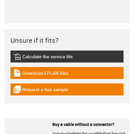
Unsure if it fits?
Calculate the service life
igus-icon-lebensdauerrechner
Download EPLAN files
igus-icon-download-plan
Request a free sample
igus-icon-gratismuster
Buy a cable without a connector?
Are you looking for a cable that has not