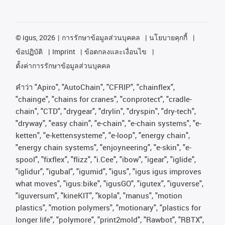
©
igus, 2026
การรักษาข้อมูลส่วนบุคคล
นโยบายคุกกี้
ข้อปฏิบัติ
Imprint
ข้อตกลงและเงื่อนไข
ตั้งค่าการรักษาข้อมูลส่วนบุคคล
คําว่า
"Apiro", "AutoChain", "CFRIP", "chainflex",
"chainge", "chains for cranes", "conprotect", "cradle-
chain", "CTD", "drygear", "drylin", "dryspin", "dry-tech",
"dryway", "easy chain", "e-chain", "e-chain systems", "e-
ketten", "e-kettensysteme", "e-loop", "energy chain",
"energy chain systems", "enjoyneering", "e-skin", "e-
spool", "fixflex", "flizz", "i.Cee", "ibow", "igear", "iglide",
"iglidur", "igubal", "igumid", "igus", "igus igus improves
what moves", "igus:bike", "igusGO", "igutex", "iguverse",
"iguversum", "kineKIT", "kopla", "manus", "motion
plastics", "motion polymers", "motionary", "plastics for
longer life", "polymore", "print2mold", "Rawbot", "RBTX",