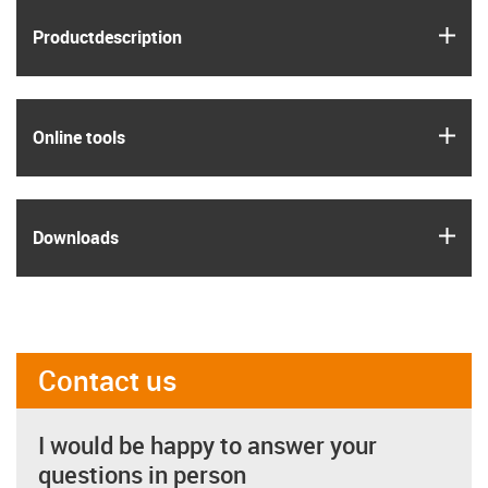
igus
Product­description
igus
Online tools
igus
Downloads
Contact us
I would be happy to answer your
questions in person