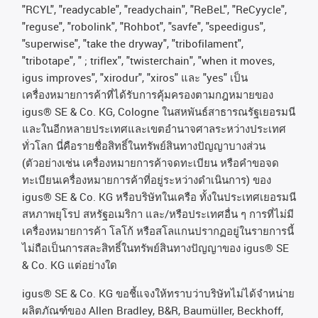
"RCYL", "readycable", "readychain", "ReBeL", "ReCyycle",
"reguse", "robolink", "Rohbot", "savfe", "speedigus",
"superwise", "take the dryway", "tribofilament",
"tribotape", " ; triflex", "twisterchain", "when it moves,
igus improves", "xirodur", "xiros"
และ
"yes"
เป็น
เครื่องหมายการค้าที่ได้รับการคุ้มครองตามกฎหมายของ
igus® SE & Co. KG, Cologne
ในสหพันธ์สาธารณรัฐเยอรมนี
และในอีกหลายประเทศและเขตอํานาจศาลระหว่างประเทศ
ทั่วโลก
นี่คือรายชื่อสิทธิ์ในทรัพย์สินทางปัญญาบางส่วน
(
ตัวอย่างเช่น
เครื่องหมายการค้าจดทะเบียน
หรือคำขอจด
ทะเบียนเครื่องหมายการค้าที่อยู่ระหว่างดำเนินการ
)
ของ
igus® SE & Co. KG
หรือบริษัทในเครือ
ทั้งในประเทศเยอรมนี
สหภาพยุโรป
สหรัฐอเมริกา
และ
/
หรือประเทศอื่น
ๆ
การที่ไม่มี
เครื่องหมายการค้า
โลโก้
หรือสโลแกนปรากฏอยู่ในรายการนี้
ไม่ถือเป็นการสละสิทธิ์ในทรัพย์สินทางปัญญาของ
igus® SE
& Co. KG
แต่อย่างใด
igus® SE & Co. KG ขอชี้แจงให้ทราบว่าบริษัทไม่ได้จําหน่าย
ผลิตภัณฑ์ของ Allen Bradley, B&R, Baumüller, Beckhoff,