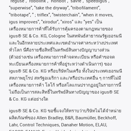
"reguse", "robolink", "Rohbot", "savfe", "speedigus",
"superwise", "take the dryway", "tribofilament",
"tribotape", " ; triflex", "twisterchain", "when it moves,
igus improves", "xirodur", "xiros"
และ
"yes"
เป็น
เครื่องหมายการค้าที่ได้รับการคุ้มครองตามกฎหมายของ
igus® SE & Co. KG, Cologne
ในสหพันธ์สาธารณรัฐเยอรมนี
และในอีกหลายประเทศและเขตอํานาจศาลระหว่างประเทศ
ทั่วโลก
นี่คือรายชื่อสิทธิ์ในทรัพย์สินทางปัญญาบางส่วน
(
ตัวอย่างเช่น
เครื่องหมายการค้าจดทะเบียน
หรือคำขอจด
ทะเบียนเครื่องหมายการค้าที่อยู่ระหว่างดำเนินการ
)
ของ
igus® SE & Co. KG
หรือบริษัทในเครือ
ทั้งในประเทศเยอรมนี
สหภาพยุโรป
สหรัฐอเมริกา
และ
/
หรือประเทศอื่น
ๆ
การที่ไม่มี
เครื่องหมายการค้า
โลโก้
หรือสโลแกนปรากฏอยู่ในรายการนี้
ไม่ถือเป็นการสละสิทธิ์ในทรัพย์สินทางปัญญาของ
igus® SE
& Co. KG
แต่อย่างใด
igus® SE & Co. KG ขอชี้แจงให้ทราบว่าบริษัทไม่ได้จําหน่าย
ผลิตภัณฑ์ของ Allen Bradley, B&R, Baumüller, Beckhoff,
Lahr, Control Techniques, Danaher Motion, ELAU,