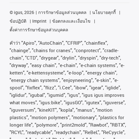
©
igus, 2026
การรักษาข้อมูลส่วนบุคคล
นโยบายคุกกี้
ข้อปฏิบัติ
Imprint
ข้อตกลงและเงื่อนไข
ตั้งค่าการรักษาข้อมูลส่วนบุคคล
คําว่า
"Apiro", "AutoChain", "CFRIP", "chainflex",
"chainge", "chains for cranes", "conprotect", "cradle-
chain", "CTD", "drygear", "drylin", "dryspin", "dry-tech",
"dryway", "easy chain", "e-chain", "e-chain systems", "e-
ketten", "e-kettensysteme", "e-loop", "energy chain",
"energy chain systems", "enjoyneering", "e-skin", "e-
spool", "fixflex", "flizz", "i.Cee", "ibow", "igear", "iglide",
"iglidur", "igubal", "igumid", "igus", "igus igus improves
what moves", "igus:bike", "igusGO", "igutex", "iguverse",
"iguversum", "kineKIT", "kopla", "manus", "motion
plastics", "motion polymers", "motionary", "plastics for
longer life", "polymore", "print2mold", "Rawbot", "RBTX",
"RCYL", "readycable", "readychain", "ReBeL", "ReCyycle",