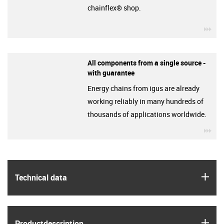
chainflex® shop.
igu
All components from a single source -
with guarantee
Energy chains from igus are already
working reliably in many hundreds of
thousands of applications worldwide.
igu
igus
Technical data
igus
Product­description