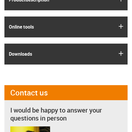
igus
Online tools
igus
Downloads
Contact us
I would be happy to answer your
questions in person