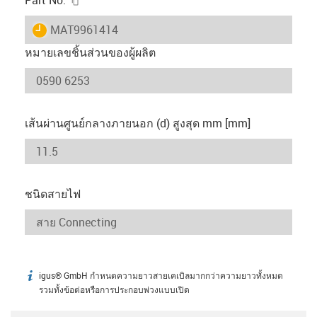
igus-icon-lieferzeit
MAT9961414
หมายเลขชิ้นส่วนของผู้ผลิต
เส้นผ่านศูนย์กลางภายนอก (d) สูงสุด mm [mm]
ชนิดสายไฟ
igus® GmbH กำหนดความยาวสายเคเบิลมากกว่าความยาวทั้งหมด
igus-icon-info
รวมทั้งข้อต่อหรือการประกอบพ่วงแบบเปิด