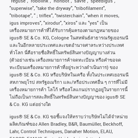
"reguse", "robolink", "Rohbot", "savfe", "speedigus",
"superwise", "take the dryway", "tribofilament",
"tribotape", " ; triflex", "twisterchain", "when it moves,
igus improves", "xirodur", "xiros"
และ
"yes"
เป็น
เครื่องหมายการค้าที่ได้รับการคุ้มครองตามกฎหมายของ
igus® SE & Co. KG, Cologne
ในสหพันธ์สาธารณรัฐเยอรมนี
และในอีกหลายประเทศและเขตอํานาจศาลระหว่างประเทศ
ทั่วโลก
นี่คือรายชื่อสิทธิ์ในทรัพย์สินทางปัญญาบางส่วน
(
ตัวอย่างเช่น
เครื่องหมายการค้าจดทะเบียน
หรือคำขอจด
ทะเบียนเครื่องหมายการค้าที่อยู่ระหว่างดำเนินการ
)
ของ
igus® SE & Co. KG
หรือบริษัทในเครือ
ทั้งในประเทศเยอรมนี
สหภาพยุโรป
สหรัฐอเมริกา
และ
/
หรือประเทศอื่น
ๆ
การที่ไม่มี
เครื่องหมายการค้า
โลโก้
หรือสโลแกนปรากฏอยู่ในรายการนี้
ไม่ถือเป็นการสละสิทธิ์ในทรัพย์สินทางปัญญาของ
igus® SE
& Co. KG
แต่อย่างใด
igus® SE & Co. KG ขอชี้แจงให้ทราบว่าบริษัทไม่ได้จําหน่าย
ผลิตภัณฑ์ของ Allen Bradley, B&R, Baumüller, Beckhoff,
Lahr, Control Techniques, Danaher Motion, ELAU,