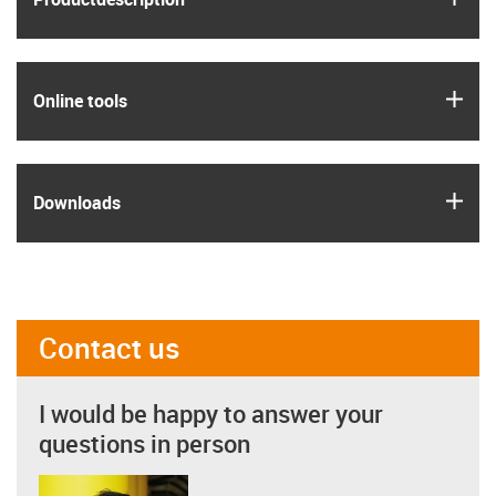
igus
Online tools
igus
Downloads
Contact us
I would be happy to answer your
questions in person