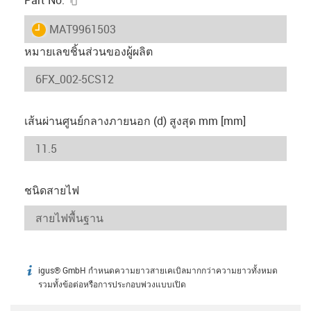
igus-icon-lieferzeit
MAT9961503
หมายเลขชิ้นส่วนของผู้ผลิต
เส้นผ่านศูนย์กลางภายนอก (d) สูงสุด mm [mm]
ชนิดสายไฟ
igus® GmbH กำหนดความยาวสายเคเบิลมากกว่าความยาวทั้งหมด
igus-icon-info
รวมทั้งข้อต่อหรือการประกอบพ่วงแบบเปิด