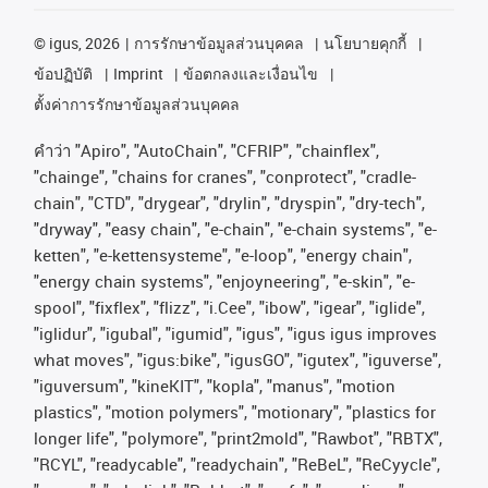
©
igus, 2026
การรักษาข้อมูลส่วนบุคคล
นโยบายคุกกี้
ข้อปฏิบัติ
Imprint
ข้อตกลงและเงื่อนไข
ตั้งค่าการรักษาข้อมูลส่วนบุคคล
คําว่า
"Apiro", "AutoChain", "CFRIP", "chainflex",
"chainge", "chains for cranes", "conprotect", "cradle-
chain", "CTD", "drygear", "drylin", "dryspin", "dry-tech",
"dryway", "easy chain", "e-chain", "e-chain systems", "e-
ketten", "e-kettensysteme", "e-loop", "energy chain",
"energy chain systems", "enjoyneering", "e-skin", "e-
spool", "fixflex", "flizz", "i.Cee", "ibow", "igear", "iglide",
"iglidur", "igubal", "igumid", "igus", "igus igus improves
what moves", "igus:bike", "igusGO", "igutex", "iguverse",
"iguversum", "kineKIT", "kopla", "manus", "motion
plastics", "motion polymers", "motionary", "plastics for
longer life", "polymore", "print2mold", "Rawbot", "RBTX",
"RCYL", "readycable", "readychain", "ReBeL", "ReCyycle",