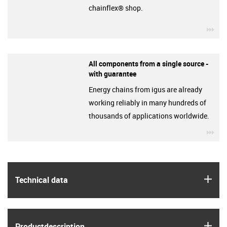
chainflex® shop.
igu
All components from a single source -
with guarantee
Energy chains from igus are already
working reliably in many hundreds of
thousands of applications worldwide.
igu
igus
Technical data
igus
Product­description