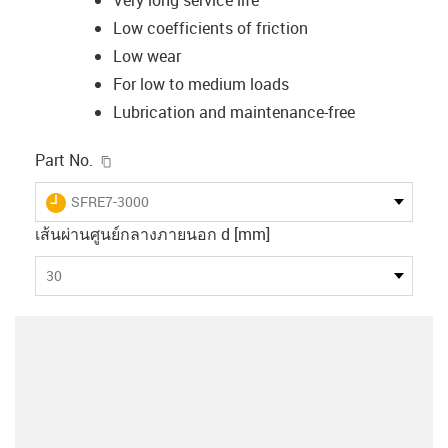
Low coefficients of friction
Low wear
For low to medium loads
Lubrication and maintenance-free
igus-icon-copy-clipboard
Part No.
igus-icon-lieferzeit
SFRE7-3000
เส้นผ่านศูนย์กลางภายนอก d [mm]
30