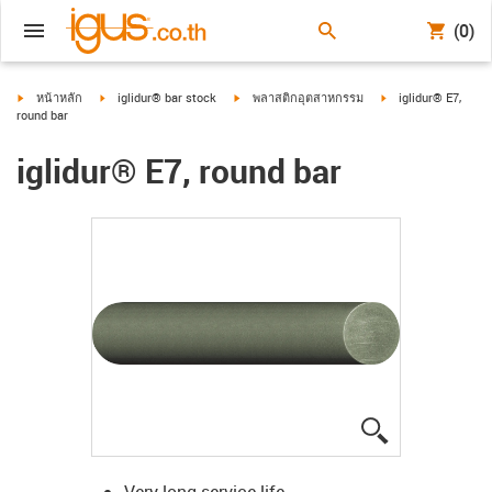
(0)
igus-icon-arrow-right
igus-icon-arrow-right
igus-icon-arrow-right
igus-icon-arrow-rig
หน้าหลัก
iglidur® bar stock
พลาสติกอุตสาหกรรม
iglidur® E7,
round bar
iglidur® E7, round bar
igus-icon-lup
Very long service life