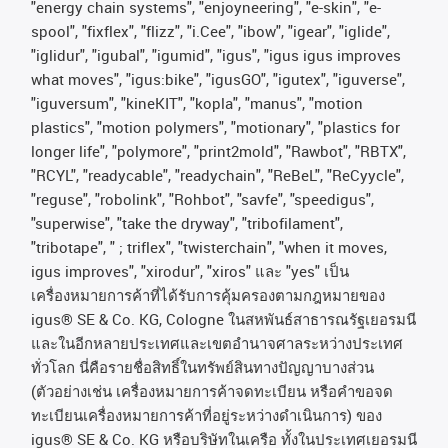
"energy chain systems", "enjoyneering", "e-skin", "e-
spool", "fixflex", "flizz", "i.Cee", "ibow", "igear", "iglide",
"iglidur", "igubal", "igumid", "igus", "igus igus improves
what moves", "igus:bike", "igusGO", "igutex", "iguverse",
"iguversum", "kineKIT", "kopla", "manus", "motion
plastics", "motion polymers", "motionary", "plastics for
longer life", "polymore", "print2mold", "Rawbot", "RBTX",
"RCYL", "readycable", "readychain", "ReBeL", "ReCyycle",
"reguse", "robolink", "Rohbot", "savfe", "speedigus",
"superwise", "take the dryway", "tribofilament",
"tribotape", " ; triflex", "twisterchain", "when it moves,
igus improves", "xirodur", "xiros"
และ
"yes"
เป็น
เครื่องหมายการค้าที่ได้รับการคุ้มครองตามกฎหมายของ
igus® SE & Co. KG, Cologne
ในสหพันธ์สาธารณรัฐเยอรมนี
และในอีกหลายประเทศและเขตอํานาจศาลระหว่างประเทศ
ทั่วโลก
นี่คือรายชื่อสิทธิ์ในทรัพย์สินทางปัญญาบางส่วน
(
ตัวอย่างเช่น
เครื่องหมายการค้าจดทะเบียน
หรือคำขอจด
ทะเบียนเครื่องหมายการค้าที่อยู่ระหว่างดำเนินการ
)
ของ
igus® SE & Co. KG
หรือบริษัทในเครือ
ทั้งในประเทศเยอรมนี