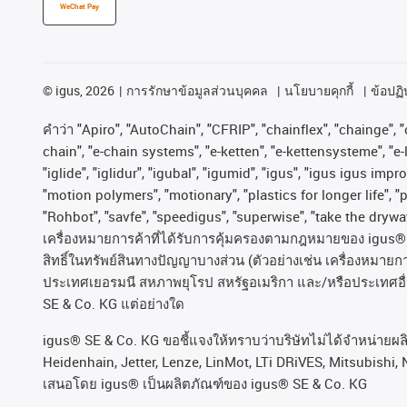
WeChat Pay
©
igus, 2026
การรักษาข้อมูลส่วนบุคคล
นโยบายคุกกี้
ข้อปฏิบ
คําว่า
"Apiro", "AutoChain", "CFRIP", "chainflex", "chainge", "c
chain", "e-chain systems", "e-ketten", "e-kettensysteme", "e-lo
"iglide", "iglidur", "igubal", "igumid", "igus", "igus igus im
"motion polymers", "motionary", "plastics for longer life", 
"Rohbot", "savfe", "speedigus", "superwise", "take the dryway"
เครื่องหมายการค้าที่ได้รับการคุ้มครองตามกฎหมายของ
igus® 
สิทธิ์ในทรัพย์สินทางปัญญาบางส่วน
(
ตัวอย่างเช่น
เครื่องหมายก
ประเทศเยอรมนี
สหภาพยุโรป
สหรัฐอเมริกา
และ
/
หรือประเทศอื
SE & Co. KG
แต่อย่างใด
igus® SE & Co. KG ขอชี้แจงให้ทราบว่าบริษัทไม่ได้จําหน่ายผ
Heidenhain, Jetter, Lenze, LinMot, LTi DRiVES, Mitsubishi, 
เสนอโดย igus® เป็นผลิตภัณฑ์ของ igus® SE & Co. KG