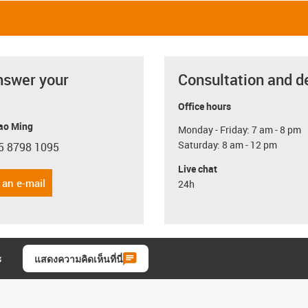
nswer your
Consultation and d
Office hours
ao Ming
Monday - Friday: 7 am - 8 pm
Saturday: 8 am - 12 pm
5 8798 1095
con-phone
Live chat
 an e-mail
24h
ะ
แสดงความคิดเห็นที่นี่