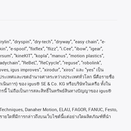
ylin", "dryspin", "dry-tech", "dryway", "easy chain", "e-
"e-spool", "fixflex", "flizz", "i.Cee", "ibow", "igear",
versum", "kineKIT", "kopla", "manus", "motion plastics",
adychain", "ReBeL", "ReCyycle", "reguse", "robolink",
moves, igus improves", "xirodur", "xiros"
และ
"yes"
เป็น
ประเทศและเขตอํานาจศาลระหว่างประเทศทั่วโลก
นี่คือรายชื่อ
ำเนินการ
)
ของ
igus® SE & Co. KG
หรือบริษัทในเครือ
ทั้งใน
รนี้
ไม่ถือเป็นการสละสิทธิ์ในทรัพย์สินทางปัญญาของ
igus®
rol Techniques, Danaher Motion, ELAU, FAGOR, FANUC, Festo,
ยใดที่มีการกล่าวถึงบนเว็บไซต์นี้แต่อย่างใดผลิตภัณฑ์ที่นํา