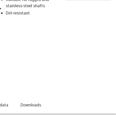
igus-icon-lupe
stainless-steel shafts
Dirt-resistant
 data
Downloads