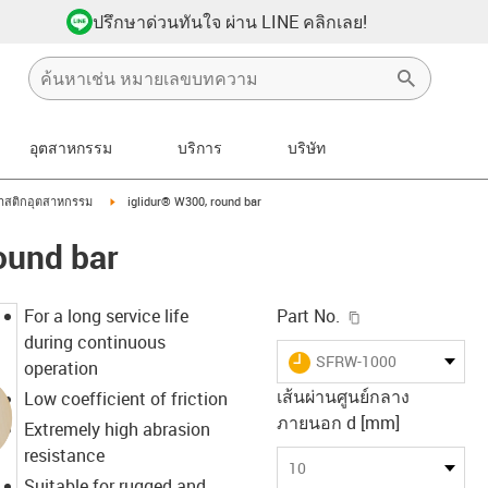
ปรึกษาด่วนทันใจ ผ่าน LINE คลิกเลย!
อุตสาหกรรม
บริการ
บริษัท
icon-arrow-right
igus-icon-arrow-right
าสติกอุตสาหกรรม
iglidur® W300, round bar
ound bar
igus-icon-copy-c
For a long service life
Part No.
during continuous
igus-icon-lieferzeit
SFRW-1000
operation
เส้นผ่านศูนย์กลาง
Low coefficient of friction
ภายนอก d [mm]
Extremely high abrasion
resistance
10
Suitable for rugged and