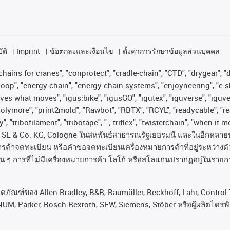
ัติ
Imprint
ข้อตกลงและเงื่อนไข
ตั้งค่าการรักษาข้อมูลส่วนบุคคล
hains for cranes", "conprotect", "cradle-chain", "CTD", "drygear", "dr
op", "energy chain", "energy chain systems", "enjoyneering", "e-skin", 
proves what moves", "igus:bike", "igusGO", "igutex", "iguverse", "igu
"polymore", "print2mold", "Rawbot", "RBTX", "RCYL", "readycable", "re
, "tribofilament", "tribotape", " ; triflex", "twisterchain", "when it 
SE & Co. KG, Cologne
ในสหพันธ์สาธารณรัฐเยอรมนี
และในอีกหลาย
ารค้าจดทะเบียน
หรือคำขอจดทะเบียนเครื่องหมายการค้าที่อยู่ระหว่างด
่น
ๆ
การที่ไม่มีเครื่องหมายการค้า
โลโก้
หรือสโลแกนปรากฏอยู่ในรายกา
ลิตภัณฑ์ของ Allen Bradley, B&R, Baumüller, Beckhoff, Lahr, Cont
NUM, Parker, Bosch Rexroth, SEW, Siemens, Stöber หรือผู้ผลิตไดรฟ์รา