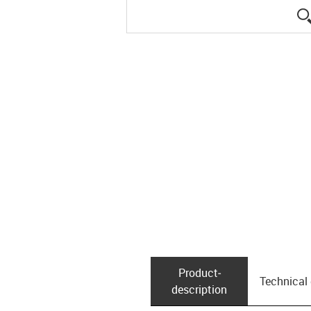
Product­
Technical
description