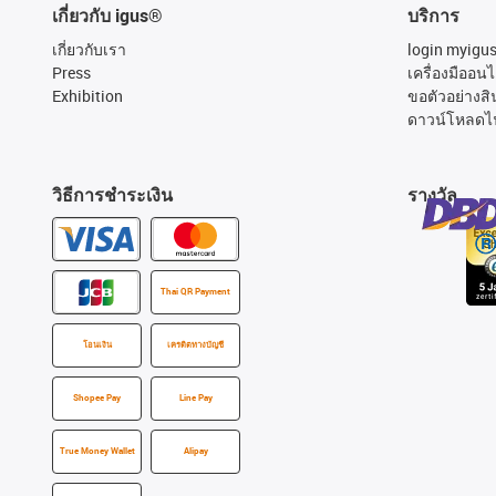
เกี่ยวกับ igus®
บริการ
เกี่ยวกับเรา
login myigu
Press
เครื่องมืออนไ
Exhibition
ขอตัวอย่างสิ
ดาวน์โหลดไ
วิธีการชำระเงิน
รางวัล
Thai QR Payment
โอนเงิน
เครดิตทางบัญชี
Shopee Pay
Line Pay
True Money Wallet
Alipay