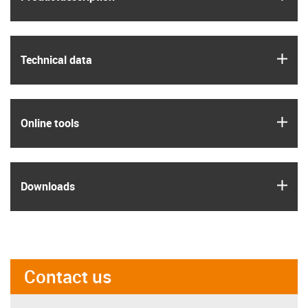
igus
Technical data
igus
Online tools
igus
Downloads
Contact us