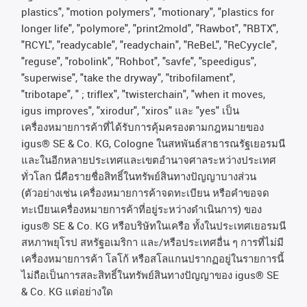
plastics", "motion polymers", "motionary", "plastics for
longer life", "polymore", "print2mold", "Rawbot", "RBTX",
"RCYL", "readycable", "readychain", "ReBeL", "ReCyycle",
"reguse", "robolink", "Rohbot", "savfe", "speedigus",
"superwise", "take the dryway", "tribofilament",
"tribotape", " ; triflex", "twisterchain", "when it moves,
igus improves", "xirodur", "xiros"
และ
"yes"
เป็น
เครื่องหมายการค้าที่ได้รับการคุ้มครองตามกฎหมายของ
igus® SE & Co. KG, Cologne
ในสหพันธ์สาธารณรัฐเยอรมนี
และในอีกหลายประเทศและเขตอํานาจศาลระหว่างประเทศ
ทั่วโลก
นี่คือรายชื่อสิทธิ์ในทรัพย์สินทางปัญญาบางส่วน
(
ตัวอย่างเช่น
เครื่องหมายการค้าจดทะเบียน
หรือคำขอจด
ทะเบียนเครื่องหมายการค้าที่อยู่ระหว่างดำเนินการ
)
ของ
igus® SE & Co. KG
หรือบริษัทในเครือ
ทั้งในประเทศเยอรมนี
สหภาพยุโรป
สหรัฐอเมริกา
และ
/
หรือประเทศอื่น
ๆ
การที่ไม่มี
เครื่องหมายการค้า
โลโก้
หรือสโลแกนปรากฏอยู่ในรายการนี้
ไม่ถือเป็นการสละสิทธิ์ในทรัพย์สินทางปัญญาของ
igus® SE
& Co. KG
แต่อย่างใด