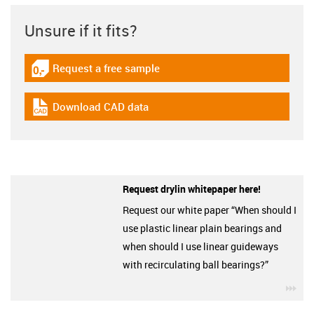
Unsure if it fits?
Request a free sample
igus-icon-gratismuster
Download CAD data
igus-icon-cad-dateien
Request drylin whitepaper here!
Request our white paper “When should I
use plastic linear plain bearings and
when should I use linear guideways
with recirculating ball bearings?”
igu