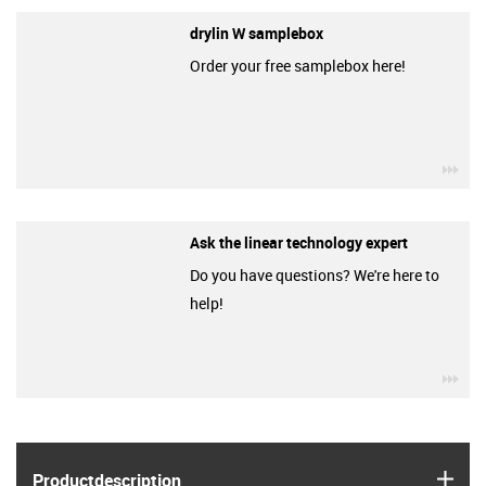
drylin W samplebox
Order your free samplebox here!
igu
Ask the linear technology expert
Do you have questions? We're here to
help!
igu
igus
Product­description