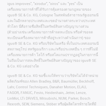
igus improves", "xirodur", "xiros"
และ
"yes"
เป็น
เครื่องหมายการค้าที่ได้รับการคุ้มครองตามกฎหมายของ
igus® SE & Co. KG, Cologne
ในสหพันธ์สาธารณรัฐเยอรมนี
และในอีกหลายประเทศและเขตอํานาจศาลระหว่างประเทศ
ทั่วโลก
นี่คือรายชื่อสิทธิ์ในทรัพย์สินทางปัญญาบางส่วน
(
ตัวอย่างเช่น
เครื่องหมายการค้าจดทะเบียน
หรือคำขอจด
ทะเบียนเครื่องหมายการค้าที่อยู่ระหว่างดำเนินการ
)
ของ
igus® SE & Co. KG
หรือบริษัทในเครือ
ทั้งในประเทศเยอรมนี
สหภาพยุโรป
สหรัฐอเมริกา
และ
/
หรือประเทศอื่น
ๆ
การที่ไม่มี
เครื่องหมายการค้า
โลโก้
หรือสโลแกนปรากฏอยู่ในรายการนี้
ไม่ถือเป็นการสละสิทธิ์ในทรัพย์สินทางปัญญาของ
igus® SE
& Co. KG
แต่อย่างใด
igus® SE & Co. KG ขอชี้แจงให้ทราบว่าบริษัทไม่ได้จําหน่าย
ผลิตภัณฑ์ของ Allen Bradley, B&R, Baumüller, Beckhoff,
Lahr, Control Techniques, Danaher Motion, ELAU,
FAGOR, FANUC, Festo, Heidenhain, Jetter, Lenze,
LinMot, LTi DRiVES, Mitsubishi, NUM, Parker, Bosch
Rexroth, SEW, Siemens, Stöber หรือผู้ผลิตไดรฟ์รายใดที่มี