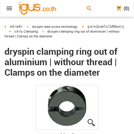
(0)
igus-icon-arrow-right
igus-icon-arrow-right
igus-icon-arrow-right
หน้าหลัก
dryspin lead screw technology
อุปกรณ์เทคโนโลยีลีดสกรู
igus-icon-arrow-right
igus-icon-arrow-right
แหวน Clamping
dryspin clamping ring out of aluminium | withour
thread | Clamps on the diameter
dryspin clamping ring out of
aluminium | withour thread |
Clamps on the diameter
igus-icon-lupe
igus-icon-lupe