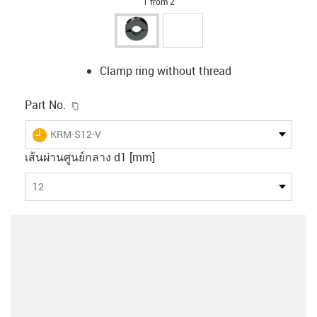
1 from 2
Clamp ring without thread
igus-icon-copy-clipboard
Part No.
igus-icon-lieferzeit
KRM-S12-V
เส้นผ่านศูนย์กลาง d1 [mm]
12