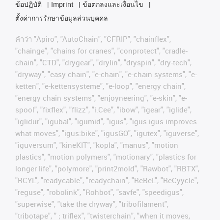
ข้อปฏิบัติ
Imprint
ข้อตกลงและเงื่อนไข
ตั้งค่าการรักษาข้อมูลส่วนบุคคล
คําว่า
"Apiro", "AutoChain", "CFRIP", "chainflex",
"chainge", "chains for cranes", "conprotect", "cradle-
chain", "CTD", "drygear", "drylin", "dryspin", "dry-tech",
"dryway", "easy chain", "e-chain", "e-chain systems", "e-
ketten", "e-kettensysteme", "e-loop", "energy chain",
"energy chain systems", "enjoyneering", "e-skin", "e-
spool", "fixflex", "flizz", "i.Cee", "ibow", "igear", "iglide",
"iglidur", "igubal", "igumid", "igus", "igus igus improves
what moves", "igus:bike", "igusGO", "igutex", "iguverse",
"iguversum", "kineKIT", "kopla", "manus", "motion
plastics", "motion polymers", "motionary", "plastics for
longer life", "polymore", "print2mold", "Rawbot", "RBTX",
"RCYL", "readycable", "readychain", "ReBeL", "ReCyycle",
"reguse", "robolink", "Rohbot", "savfe", "speedigus",
"superwise", "take the dryway", "tribofilament",
"tribotape", " ; triflex", "twisterchain", "when it moves,