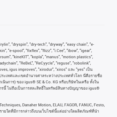
ylin", "dryspin", "dry-tech", "dryway", "easy chain", "e-
"e-spool", "fixflex", "flizz", "i.Cee", "ibow", "igear",
versum", "kineKIT", "kopla", "manus", "motion plastics",
adychain", "ReBeL", "ReCyycle", "reguse", "robolink",
moves, igus improves", "xirodur", "xiros"
และ
"yes"
เป็น
ประเทศและเขตอํานาจศาลระหว่างประเทศทั่วโลก
นี่คือรายชื่อ
ำเนินการ
)
ของ
igus® SE & Co. KG
หรือบริษัทในเครือ
ทั้งใน
รนี้
ไม่ถือเป็นการสละสิทธิ์ในทรัพย์สินทางปัญญาของ
igus®
rol Techniques, Danaher Motion, ELAU, FAGOR, FANUC, Festo,
ยใดที่มีการกล่าวถึงบนเว็บไซต์นี้แต่อย่างใดผลิตภัณฑ์ที่นํา