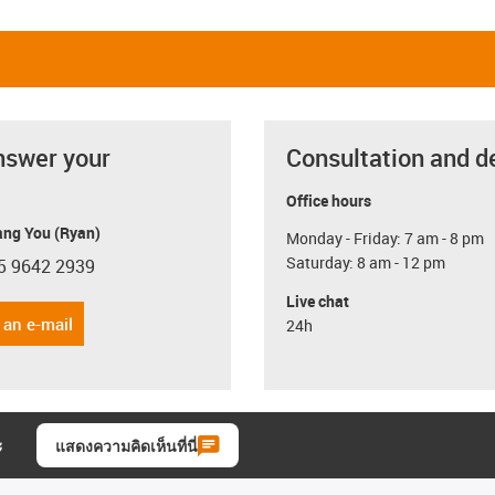
nswer your
Consultation and d
Office hours
ang You (Ryan)
Monday - Friday: 7 am - 8 pm
Saturday: 8 am - 12 pm
5 9642 2939
con-phone
Live chat
 an e-mail
24h
ะ
แสดงความคิดเห็นที่นี่