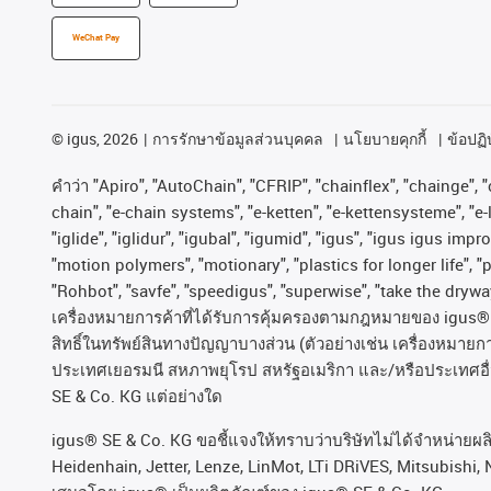
WeChat Pay
©
igus, 2026
การรักษาข้อมูลส่วนบุคคล
นโยบายคุกกี้
ข้อปฏิบ
คําว่า
"Apiro", "AutoChain", "CFRIP", "chainflex", "chainge", "c
chain", "e-chain systems", "e-ketten", "e-kettensysteme", "e-lo
"iglide", "iglidur", "igubal", "igumid", "igus", "igus igus im
"motion polymers", "motionary", "plastics for longer life", 
"Rohbot", "savfe", "speedigus", "superwise", "take the dryway"
เครื่องหมายการค้าที่ได้รับการคุ้มครองตามกฎหมายของ
igus® 
สิทธิ์ในทรัพย์สินทางปัญญาบางส่วน
(
ตัวอย่างเช่น
เครื่องหมายก
ประเทศเยอรมนี
สหภาพยุโรป
สหรัฐอเมริกา
และ
/
หรือประเทศอื
SE & Co. KG
แต่อย่างใด
igus® SE & Co. KG ขอชี้แจงให้ทราบว่าบริษัทไม่ได้จําหน่ายผ
Heidenhain, Jetter, Lenze, LinMot, LTi DRiVES, Mitsubishi, 