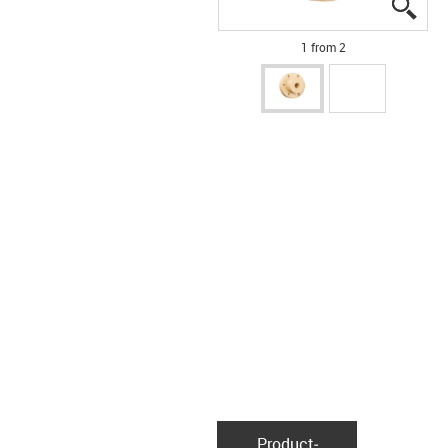
igus
igus
1 from 2
Product­