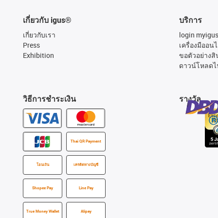
เกี่ยวกับ igus®
บริการ
เกี่ยวกับเรา
login myigu
Press
เครื่องมืออนไ
Exhibition
ขอตัวอย่างสิ
ดาวน์โหลดไ
วิธีการชำระเงิน
รางวัล
Thai QR Payment
โอนเงิน
เครดิตทางบัญชี
Shopee Pay
Line Pay
True Money Wallet
Alipay