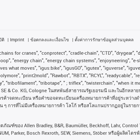
ัติ
Imprint
ข้อตกลงและเงื่อนไข
ตั้งค่าการรักษาข้อมูลส่วนบุคคล
hains for cranes", "conprotect", "cradle-chain", "CTD", "drygear", "dr
op", "energy chain", "energy chain systems", "enjoyneering", "e-skin", 
proves what moves", "igus:bike", "igusGO", "igutex", "iguverse", "igu
"polymore", "print2mold", "Rawbot", "RBTX", "RCYL", "readycable", "re
, "tribofilament", "tribotape", " ; triflex", "twisterchain", "when it 
SE & Co. KG, Cologne
ในสหพันธ์สาธารณรัฐเยอรมนี
และในอีกหลาย
ารค้าจดทะเบียน
หรือคำขอจดทะเบียนเครื่องหมายการค้าที่อยู่ระหว่างด
่น
ๆ
การที่ไม่มีเครื่องหมายการค้า
โลโก้
หรือสโลแกนปรากฏอยู่ในรายกา
ลิตภัณฑ์ของ Allen Bradley, B&R, Baumüller, Beckhoff, Lahr, Cont
NUM, Parker, Bosch Rexroth, SEW, Siemens, Stöber หรือผู้ผลิตไดรฟ์รา