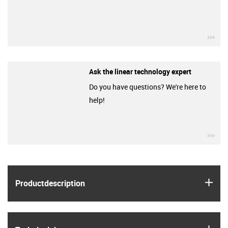
igu
Ask the linear technology expert
Do you have questions? We're here to
help!
igu
igus
Product­description
igus