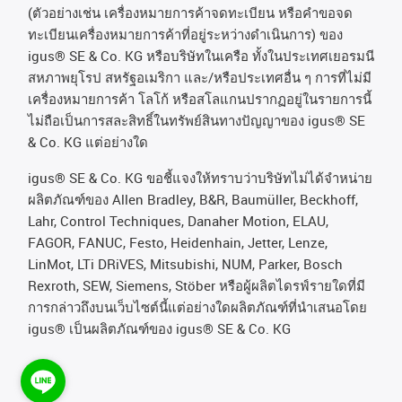
(
ตัวอย่างเช่น
เครื่องหมายการค้าจดทะเบียน
หรือคำขอจด
ทะเบียนเครื่องหมายการค้าที่อยู่ระหว่างดำเนินการ
)
ของ
igus® SE & Co. KG
หรือบริษัทในเครือ
ทั้งในประเทศเยอรมนี
สหภาพยุโรป
สหรัฐอเมริกา
และ
/
หรือประเทศอื่น
ๆ
การที่ไม่มี
เครื่องหมายการค้า
โลโก้
หรือสโลแกนปรากฏอยู่ในรายการนี้
ไม่ถือเป็นการสละสิทธิ์ในทรัพย์สินทางปัญญาของ
igus® SE
& Co. KG
แต่อย่างใด
igus® SE & Co. KG ขอชี้แจงให้ทราบว่าบริษัทไม่ได้จําหน่าย
ผลิตภัณฑ์ของ Allen Bradley, B&R, Baumüller, Beckhoff,
Lahr, Control Techniques, Danaher Motion, ELAU,
FAGOR, FANUC, Festo, Heidenhain, Jetter, Lenze,
LinMot, LTi DRiVES, Mitsubishi, NUM, Parker, Bosch
Rexroth, SEW, Siemens, Stöber หรือผู้ผลิตไดรฟ์รายใดที่มี
การกล่าวถึงบนเว็บไซต์นี้แต่อย่างใดผลิตภัณฑ์ที่นําเสนอโดย
igus® เป็นผลิตภัณฑ์ของ igus® SE & Co. KG