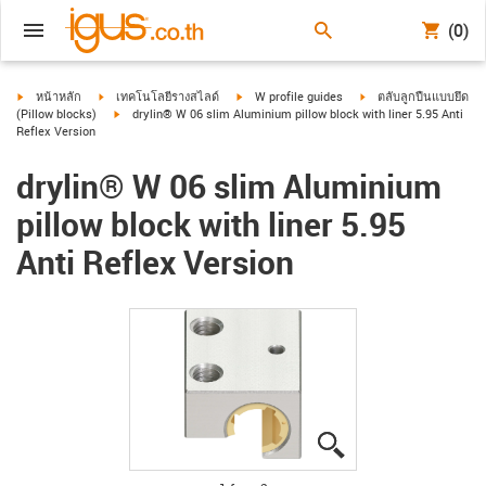
(0)
igus-icon-arrow-right
igus-icon-arrow-right
igus-icon-arrow-right
igus-icon-arrow-right
หน้าหลัก
เทคโนโลยีรางสไลด์
W profile guides
ตลับลูกปืนแบบยึด
igus-icon-arrow-right
(Pillow blocks)
drylin® W 06 slim Aluminium pillow block with liner 5.95 Anti
Reflex Version
drylin® W 06 slim Aluminium
pillow block with liner 5.95
Anti Reflex Version
igus-icon-lupe
igus-icon-lupe