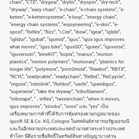
chain", "CTD", "drygear", "drylin", "dryspin", "dry-tech",
"dryway", "easy chain", "e-chain", "e-chain systems", "e-
ketten", "e-kettensysteme", "e-loop", "energy chain",
"energy chain systems", "enjoyneering", "e-skin", "e-
spool", "fixflex", "flizz", "i.Cee", "ibow", "igear", "iglide",
"iglidur", "igubal", "igumid", "igus", "igus igus improves
what moves", "igus:bike", "igusGO", "igutex", "iguverse",
"iguversum", "kineKIT", "kopla", "manus", "motion
plastics", "motion polymers", "motionary", "plastics for
longer life", "polymore", "print2mold", "Rawbot", "RBTX",
"RCYL", "readycable", "readychain", "ReBeL", "ReCyycle",
"reguse", "robolink", "Rohbot", "savfe", "speedigus",
"superwise", "take the dryway", "tribofilament",
"tribotape", " ; triflex", "twisterchain", "when it moves,
igus improves", "xirodur", "xiros"
และ
"yes"
เป็น
เครื่องหมายการค้าที่ได้รับการคุ้มครองตามกฎหมายของ
igus® SE & Co. KG, Cologne
ในสหพันธ์สาธารณรัฐเยอรมนี
และในอีกหลายประเทศและเขตอํานาจศาลระหว่างประเทศ
ทั่วโลก
นี่คือรายชื่อสิทธิ์ในทรัพย์สินทางปัญญาบางส่วน