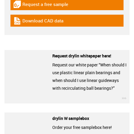
Request a free sample
igus-icon-gratismuster
Download CAD data
igus-icon-cad-dateien
Request drylin whitepaper here!
Request our white paper “When should I
use plastic linear plain bearings and
when should I use linear guideways
with recirculating ball bearings?”
igu
drylin W samplebox
Order your free samplebox here!