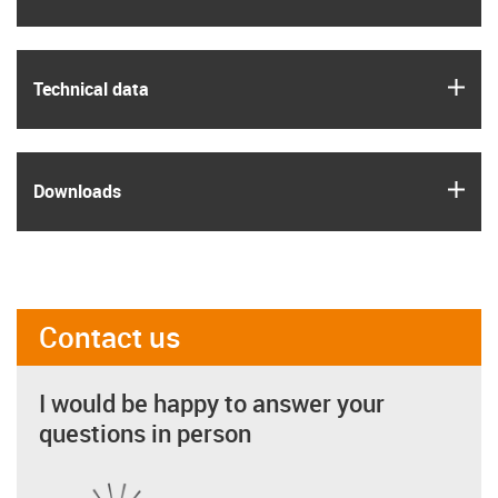
igus
Technical data
igus
Downloads
Contact us
I would be happy to answer your
questions in person