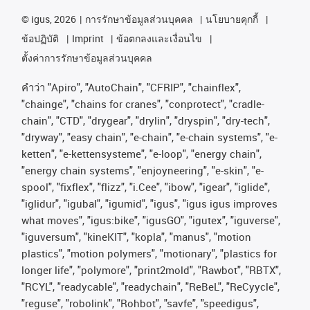
©
igus, 2026
การรักษาข้อมูลส่วนบุคคล
นโยบายคุกกี้
ข้อปฏิบัติ
Imprint
ข้อตกลงและเงื่อนไข
ตั้งค่าการรักษาข้อมูลส่วนบุคคล
คําว่า
"Apiro", "AutoChain", "CFRIP", "chainflex",
"chainge", "chains for cranes", "conprotect", "cradle-
chain", "CTD", "drygear", "drylin", "dryspin", "dry-tech",
"dryway", "easy chain", "e-chain", "e-chain systems", "e-
ketten", "e-kettensysteme", "e-loop", "energy chain",
"energy chain systems", "enjoyneering", "e-skin", "e-
spool", "fixflex", "flizz", "i.Cee", "ibow", "igear", "iglide",
"iglidur", "igubal", "igumid", "igus", "igus igus improves
what moves", "igus:bike", "igusGO", "igutex", "iguverse",
"iguversum", "kineKIT", "kopla", "manus", "motion
plastics", "motion polymers", "motionary", "plastics for
longer life", "polymore", "print2mold", "Rawbot", "RBTX",
"RCYL", "readycable", "readychain", "ReBeL", "ReCyycle",
"reguse", "robolink", "Rohbot", "savfe", "speedigus",