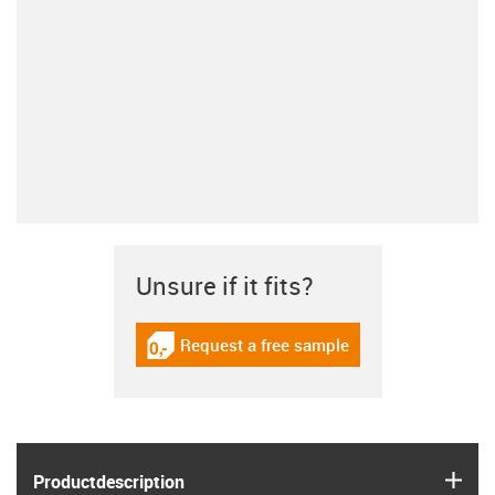
Unsure if it fits?
Request a free sample
igus-icon-gratismuster
igus
Product­description