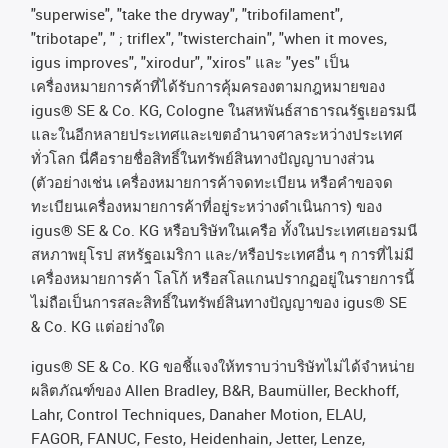
"superwise", "take the dryway", "tribofilament",
"tribotape", " ; triflex", "twisterchain", "when it moves,
igus improves", "xirodur", "xiros"
และ
"yes"
เป็น
เครื่องหมายการค้าที่ได้รับการคุ้มครองตามกฎหมายของ
igus® SE & Co. KG, Cologne
ในสหพันธ์สาธารณรัฐเยอรมนี
และในอีกหลายประเทศและเขตอํานาจศาลระหว่างประเทศ
ทั่วโลก
นี่คือรายชื่อสิทธิ์ในทรัพย์สินทางปัญญาบางส่วน
(
ตัวอย่างเช่น
เครื่องหมายการค้าจดทะเบียน
หรือคำขอจด
ทะเบียนเครื่องหมายการค้าที่อยู่ระหว่างดำเนินการ
)
ของ
igus® SE & Co. KG
หรือบริษัทในเครือ
ทั้งในประเทศเยอรมนี
สหภาพยุโรป
สหรัฐอเมริกา
และ
/
หรือประเทศอื่น
ๆ
การที่ไม่มี
เครื่องหมายการค้า
โลโก้
หรือสโลแกนปรากฏอยู่ในรายการนี้
ไม่ถือเป็นการสละสิทธิ์ในทรัพย์สินทางปัญญาของ
igus® SE
& Co. KG
แต่อย่างใด
igus® SE & Co. KG ขอชี้แจงให้ทราบว่าบริษัทไม่ได้จําหน่าย
ผลิตภัณฑ์ของ Allen Bradley, B&R, Baumüller, Beckhoff,
Lahr, Control Techniques, Danaher Motion, ELAU,
FAGOR, FANUC, Festo, Heidenhain, Jetter, Lenze,