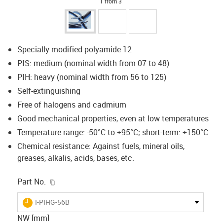
1 from 3
Specially modified polyamide 12
PIS: medium (nominal width from 07 to 48)
PIH: heavy (nominal width from 56 to 125)
Self-extinguishing
Free of halogens and cadmium
Good mechanical properties, even at low temperatures
Temperature range: -50°C to +95°C; short-term: +150°C
Chemical resistance: Against fuels, mineral oils,
greases, alkalis, acids, bases, etc.
igus-icon-copy-clipboard
Part No.
igus-icon-lieferzeit
I-PIHG-56B
NW [mm]