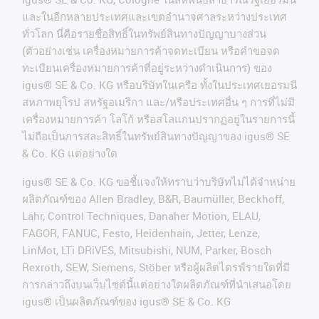
และในอีกหลายประเทศและเขตอํานาจศาลระหว่างประเทศ
ทั่วโลก
นี่คือรายชื่อสิทธิ์ในทรัพย์สินทางปัญญาบางส่วน
(
ตัวอย่างเช่น
เครื่องหมายการค้าจดทะเบียน
หรือคำขอจด
ทะเบียนเครื่องหมายการค้าที่อยู่ระหว่างดำเนินการ
)
ของ
igus® SE & Co. KG
หรือบริษัทในเครือ
ทั้งในประเทศเยอรมนี
สหภาพยุโรป
สหรัฐอเมริกา
และ
/
หรือประเทศอื่น
ๆ
การที่ไม่มี
เครื่องหมายการค้า
โลโก้
หรือสโลแกนปรากฏอยู่ในรายการนี้
ไม่ถือเป็นการสละสิทธิ์ในทรัพย์สินทางปัญญาของ
igus® SE
& Co. KG
แต่อย่างใด
igus® SE & Co. KG ขอชี้แจงให้ทราบว่าบริษัทไม่ได้จําหน่าย
ผลิตภัณฑ์ของ Allen Bradley, B&R, Baumüller, Beckhoff,
Lahr, Control Techniques, Danaher Motion, ELAU,
FAGOR, FANUC, Festo, Heidenhain, Jetter, Lenze,
LinMot, LTi DRiVES, Mitsubishi, NUM, Parker, Bosch
Rexroth, SEW, Siemens, Stöber หรือผู้ผลิตไดรฟ์รายใดที่มี
การกล่าวถึงบนเว็บไซต์นี้แต่อย่างใดผลิตภัณฑ์ที่นําเสนอโดย
igus® เป็นผลิตภัณฑ์ของ igus® SE & Co. KG