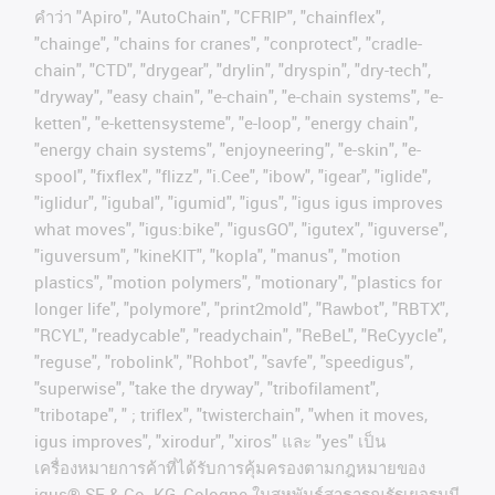
คําว่า
"Apiro", "AutoChain", "CFRIP", "chainflex",
"chainge", "chains for cranes", "conprotect", "cradle-
chain", "CTD", "drygear", "drylin", "dryspin", "dry-tech",
"dryway", "easy chain", "e-chain", "e-chain systems", "e-
ketten", "e-kettensysteme", "e-loop", "energy chain",
"energy chain systems", "enjoyneering", "e-skin", "e-
spool", "fixflex", "flizz", "i.Cee", "ibow", "igear", "iglide",
"iglidur", "igubal", "igumid", "igus", "igus igus improves
what moves", "igus:bike", "igusGO", "igutex", "iguverse",
"iguversum", "kineKIT", "kopla", "manus", "motion
plastics", "motion polymers", "motionary", "plastics for
longer life", "polymore", "print2mold", "Rawbot", "RBTX",
"RCYL", "readycable", "readychain", "ReBeL", "ReCyycle",
"reguse", "robolink", "Rohbot", "savfe", "speedigus",
"superwise", "take the dryway", "tribofilament",
"tribotape", " ; triflex", "twisterchain", "when it moves,
igus improves", "xirodur", "xiros"
และ
"yes"
เป็น
เครื่องหมายการค้าที่ได้รับการคุ้มครองตามกฎหมายของ
igus® SE & Co. KG, Cologne
ในสหพันธ์สาธารณรัฐเยอรมนี