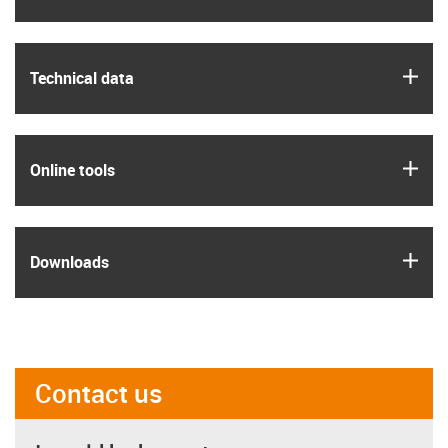
igus
Technical data
igus
Online tools
igus
Downloads
Contact us