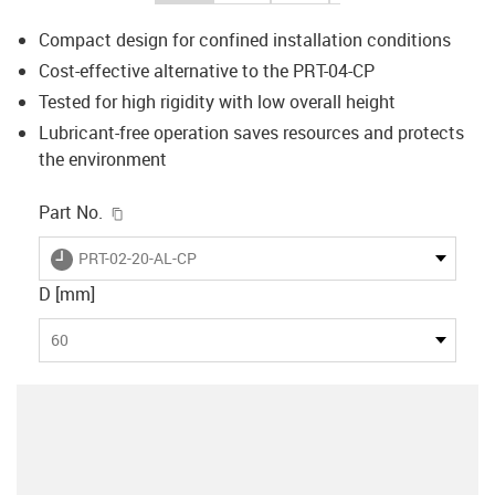
Compact design for confined installation conditions
Cost-effective alternative to the PRT-04-CP
Tested for high rigidity with low overall height
Lubricant-free operation saves resources and protects
the environment
igus-icon-copy-clipboard
Part No.
igus-icon-lieferzeit
PRT-02-20-AL-CP
D [mm]
60