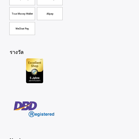
True Money Wallet
Alipay
WeChat Pay
รางวัล