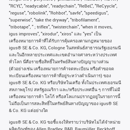
"RCYL", "readycable", "readychain", "ReBeL", "ReCyycle",
"reguse", "robolink", "Rohbot", "savfe", "speedigus",
"superwise", "take the dryway", "tribofilament",
"tribotape", " ; triflex", "twisterchain", "when it moves,
igus improves", "xirodur", "xiros"
และ
"yes"
เป็น
เครื่องหมายการค้าที่ได้รับการคุ้มครองตามกฎหมายของ
igus® SE & Co. KG, Cologne
ในสหพันธ์สาธารณรัฐเยอรมนี
และในอีกหลายประเทศและเขตอํานาจศาลระหว่างประเทศ
ทั่วโลก
นี่คือรายชื่อสิทธิ์ในทรัพย์สินทางปัญญาบางส่วน
(
ตัวอย่างเช่น
เครื่องหมายการค้าจดทะเบียน
หรือคำขอจด
ทะเบียนเครื่องหมายการค้าที่อยู่ระหว่างดำเนินการ
)
ของ
igus® SE & Co. KG
หรือบริษัทในเครือ
ทั้งในประเทศเยอรมนี
สหภาพยุโรป
สหรัฐอเมริกา
และ
/
หรือประเทศอื่น
ๆ
การที่ไม่มี
เครื่องหมายการค้า
โลโก้
หรือสโลแกนปรากฏอยู่ในรายการนี้
ไม่ถือเป็นการสละสิทธิ์ในทรัพย์สินทางปัญญาของ
igus® SE
& Co. KG
แต่อย่างใด
igus® SE & Co. KG ขอชี้แจงให้ทราบว่าบริษัทไม่ได้จําหน่าย
ผลิตภัณฑ์ของ Allen Bradley, B&R, Baumüller, Beckhoff,