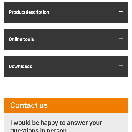
igus
Product­description
igus
Online tools
igus
Downloads
Contact us
I would be happy to answer your
questions in person