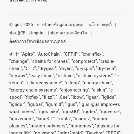
©
igus, 2026
การรักษาข้อมูลส่วนบุคคล
นโยบายคุกกี้
ข้อปฏิบัติ
Imprint
ข้อตกลงและเงื่อนไข
ตั้งค่าการรักษาข้อมูลส่วนบุคคล
คําว่า
"Apiro", "AutoChain", "CFRIP", "chainflex",
"chainge", "chains for cranes", "conprotect", "cradle-
chain", "CTD", "drygear", "drylin", "dryspin", "dry-tech",
"dryway", "easy chain", "e-chain", "e-chain systems", "e-
ketten", "e-kettensysteme", "e-loop", "energy chain",
"energy chain systems", "enjoyneering", "e-skin", "e-
spool", "fixflex", "flizz", "i.Cee", "ibow", "igear", "iglide",
"iglidur", "igubal", "igumid", "igus", "igus igus improves
what moves", "igus:bike", "igusGO", "igutex", "iguverse",
"iguversum", "kineKIT", "kopla", "manus", "motion
plastics", "motion polymers", "motionary", "plastics for
longer life", "polymore", "print2mold", "Rawbot", "RBTX",