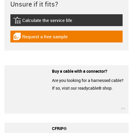
Unsure if it fits?
Calculate the service life
igus-icon-lebensdauerrechner
Request a free sample
igus-icon-gratismuster
Buy a cable with a connector?
Are you looking for a harnessed cable?
If so, visit our readycable® shop.
igu
CFRIP®