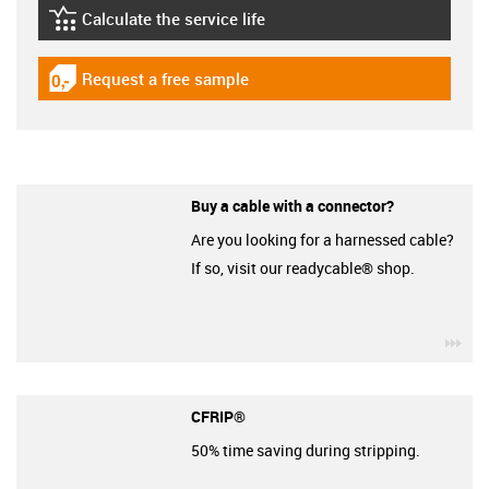
Calculate the service life
igus-icon-lebensdauerrechner
Request a free sample
igus-icon-gratismuster
Buy a cable with a connector?
Are you looking for a harnessed cable?
If so, visit our readycable® shop.
igu
CFRIP®
50% time saving during stripping.