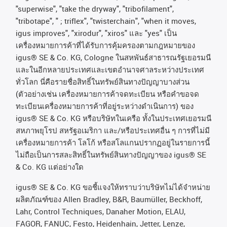
"superwise", "take the dryway", "tribofilament",
"tribotape", " ; triflex", "twisterchain", "when it moves,
igus improves", "xirodur", "xiros"
และ
"yes"
เป็น
เครื่องหมายการค้าที่ได้รับการคุ้มครองตามกฎหมายของ
igus® SE & Co. KG, Cologne
ในสหพันธ์สาธารณรัฐเยอรมนี
และในอีกหลายประเทศและเขตอํานาจศาลระหว่างประเทศ
ทั่วโลก
นี่คือรายชื่อสิทธิ์ในทรัพย์สินทางปัญญาบางส่วน
(
ตัวอย่างเช่น
เครื่องหมายการค้าจดทะเบียน
หรือคำขอจด
ทะเบียนเครื่องหมายการค้าที่อยู่ระหว่างดำเนินการ
)
ของ
igus® SE & Co. KG
หรือบริษัทในเครือ
ทั้งในประเทศเยอรมนี
สหภาพยุโรป
สหรัฐอเมริกา
และ
/
หรือประเทศอื่น
ๆ
การที่ไม่มี
เครื่องหมายการค้า
โลโก้
หรือสโลแกนปรากฏอยู่ในรายการนี้
ไม่ถือเป็นการสละสิทธิ์ในทรัพย์สินทางปัญญาของ
igus® SE
& Co. KG
แต่อย่างใด
igus® SE & Co. KG ขอชี้แจงให้ทราบว่าบริษัทไม่ได้จําหน่าย
ผลิตภัณฑ์ของ Allen Bradley, B&R, Baumüller, Beckhoff,
Lahr, Control Techniques, Danaher Motion, ELAU,
FAGOR, FANUC, Festo, Heidenhain, Jetter, Lenze,