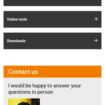
igus
Online tools
igus
Downloads
Contact us
I would be happy to answer your
questions in person