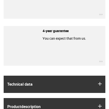
igu
4-year guarantee
You can expect that from us.
igu
igus
Technical data
igus
Product­description