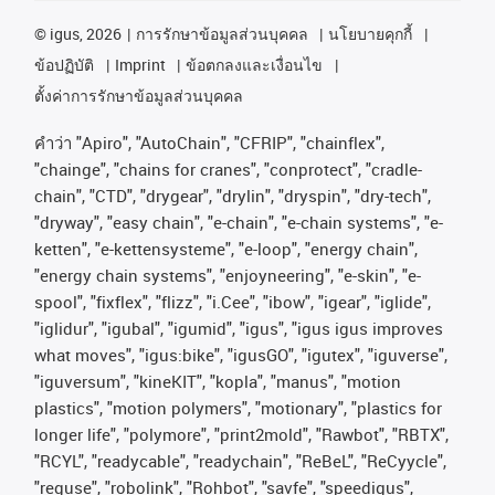
©
igus, 2026
การรักษาข้อมูลส่วนบุคคล
นโยบายคุกกี้
ข้อปฏิบัติ
Imprint
ข้อตกลงและเงื่อนไข
ตั้งค่าการรักษาข้อมูลส่วนบุคคล
คําว่า
"Apiro", "AutoChain", "CFRIP", "chainflex",
"chainge", "chains for cranes", "conprotect", "cradle-
chain", "CTD", "drygear", "drylin", "dryspin", "dry-tech",
"dryway", "easy chain", "e-chain", "e-chain systems", "e-
ketten", "e-kettensysteme", "e-loop", "energy chain",
"energy chain systems", "enjoyneering", "e-skin", "e-
spool", "fixflex", "flizz", "i.Cee", "ibow", "igear", "iglide",
"iglidur", "igubal", "igumid", "igus", "igus igus improves
what moves", "igus:bike", "igusGO", "igutex", "iguverse",
"iguversum", "kineKIT", "kopla", "manus", "motion
plastics", "motion polymers", "motionary", "plastics for
longer life", "polymore", "print2mold", "Rawbot", "RBTX",
"RCYL", "readycable", "readychain", "ReBeL", "ReCyycle",
"reguse", "robolink", "Rohbot", "savfe", "speedigus",