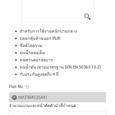
igus-icon-lup
สำหรับการใช้งานหนักปานกลาง
ปลอกหุ้มด้านนอก PUR
ชีลด์โดยรวม
ทนน้ำหล่อเย็น
ทนทานต่อรอยบาก
ทนน้ำมัน (ตามมาตรฐาน DIN EN 50363-10-2)
รับประกันสูงสุดถึง 4 ปี
igus-icon-copy-clipboard
Part No.
igus-icon-lieferzeit
MAT904125441
จำนวนแกนและหน้าตัดตัวนำที่กำหนด