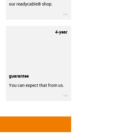
our readycable® shop.
igus-icon-3arrow
4-year
guarantee
You can expect that from us.
igus-icon-3arrow