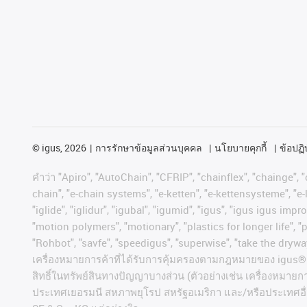
©
igus, 2026
การรักษาข้อมูลส่วนบุคคล
นโยบายคุกกี้
ข้อปฏิบ
คําว่า
"Apiro", "AutoChain", "CFRIP", "chainflex", "chainge", "c
chain", "e-chain systems", "e-ketten", "e-kettensysteme", "e-lo
"iglide", "iglidur", "igubal", "igumid", "igus", "igus igus im
"motion polymers", "motionary", "plastics for longer life", 
"Rohbot", "savfe", "speedigus", "superwise", "take the dryway"
เครื่องหมายการค้าที่ได้รับการคุ้มครองตามกฎหมายของ
igus® 
สิทธิ์ในทรัพย์สินทางปัญญาบางส่วน
(
ตัวอย่างเช่น
เครื่องหมายก
ประเทศเยอรมนี
สหภาพยุโรป
สหรัฐอเมริกา
และ
/
หรือประเทศอื