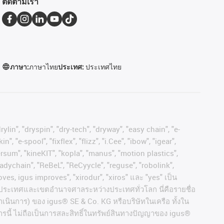
ติดตามเรา
ภาษา:
ภาษาไทย
ประเทศ:
ประเทศไทย
ylin", "dryspin", "dry-tech", "dryway", "easy chain", "e-
"e-spool", "fixflex", "flizz", "i.Cee", "ibow", "igear",
versum", "kineKIT", "kopla", "manus", "motion plastics",
adychain", "ReBeL", "ReCyycle", "reguse", "robolink",
moves, igus improves", "xirodur", "xiros"
และ
"yes"
เป็น
ประเทศและเขตอํานาจศาลระหว่างประเทศทั่วโลก
นี่คือรายชื่อ
ำเนินการ
)
ของ
igus® SE & Co. KG
หรือบริษัทในเครือ
ทั้งใน
รนี้
ไม่ถือเป็นการสละสิทธิ์ในทรัพย์สินทางปัญญาของ
igus®