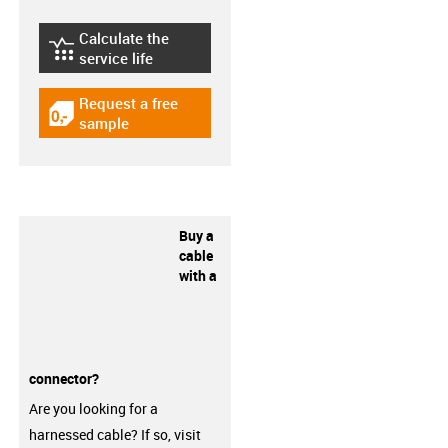
Calculate the
igus-icon-lebensdauerrechner
service life
Request a free
igus-icon-gratismuster
sample
Buy a
cable
with a
connector?
Are you looking for a
harnessed cable? If so, visit