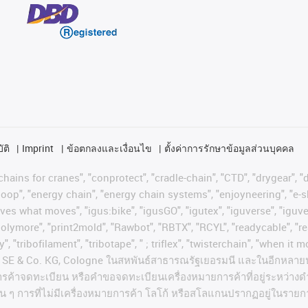
ัติ
Imprint
ข้อตกลงและเงื่อนไข
ตั้งค่าการรักษาข้อมูลส่วนบุคคล
hains for cranes", "conprotect", "cradle-chain", "CTD", "drygear", "dr
op", "energy chain", "energy chain systems", "enjoyneering", "e-skin", 
proves what moves", "igus:bike", "igusGO", "igutex", "iguverse", "igu
"polymore", "print2mold", "Rawbot", "RBTX", "RCYL", "readycable", "re
, "tribofilament", "tribotape", " ; triflex", "twisterchain", "when it 
SE & Co. KG, Cologne
ในสหพันธ์สาธารณรัฐเยอรมนี
และในอีกหลาย
ารค้าจดทะเบียน
หรือคำขอจดทะเบียนเครื่องหมายการค้าที่อยู่ระหว่างด
่น
ๆ
การที่ไม่มีเครื่องหมายการค้า
โลโก้
หรือสโลแกนปรากฏอยู่ในรายกา