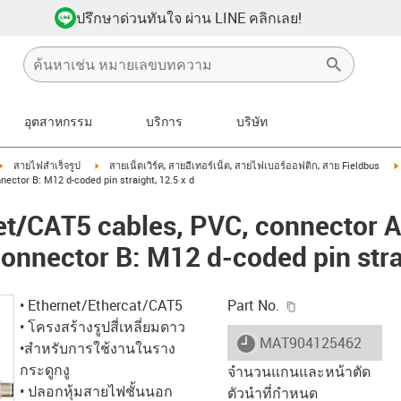
ปรึกษาด่วนทันใจ ผ่าน LINE คลิกเลย!
อุตสาหกรรม
บริการ
บริษัท
igus-icon-arrow-right
igus-icon-arrow-right
สายไฟสำเร็จรูป
สายเน็ตเวิร์ค, สายอีเทอร์เน็ต, สายไฟเบอร์ออฟติก, สาย Fieldbus
nector B: M12 d-coded pin straight, 12.5 x d
net/CAT5 cables, PVC, connector 
connector B: M12 d-coded pin stra
igus-icon-copy-c
• Ethernet/Ethercat/CAT5
Part No.
• โครงสร้างรูปสี่เหลี่ยมดาว
igus-icon-lieferzeit
MAT904125462
•สำหรับการใช้งานในราง
กระดูกงู
จำนวนแกนและหน้าตัด
• ปลอกหุ้มสายไฟชั้นนอก
ตัวนำที่กำหนด