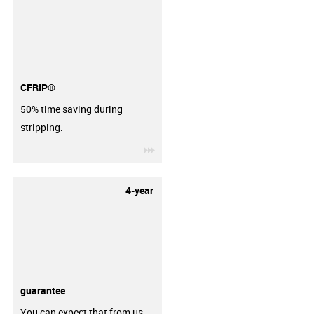
CFRIP®
50% time saving during
stripping.
igus-icon-3arrow
4-year
guarantee
You can expect that from us.