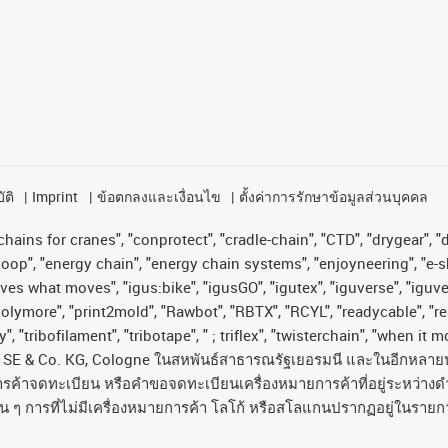
ัติ
Imprint
ข้อตกลงและเงื่อนไข
ตั้งค่าการรักษาข้อมูลส่วนบุคคล
hains for cranes", "conprotect", "cradle-chain", "CTD", "drygear", "dr
op", "energy chain", "energy chain systems", "enjoyneering", "e-skin", 
proves what moves", "igus:bike", "igusGO", "igutex", "iguverse", "igu
"polymore", "print2mold", "Rawbot", "RBTX", "RCYL", "readycable", "re
, "tribofilament", "tribotape", " ; triflex", "twisterchain", "when it 
SE & Co. KG, Cologne
ในสหพันธ์สาธารณรัฐเยอรมนี
และในอีกหลาย
ารค้าจดทะเบียน
หรือคำขอจดทะเบียนเครื่องหมายการค้าที่อยู่ระหว่างด
่น
ๆ
การที่ไม่มีเครื่องหมายการค้า
โลโก้
หรือสโลแกนปรากฏอยู่ในรายกา