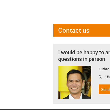
Contact us
I would be happy to a
questions in person
Luther
+6
igus-i
Send