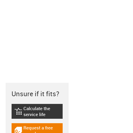
Unsure if it fits?
Calculate the
igus-icon-lebensdauerrechner
service life
Request a free