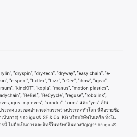
ylin", "dryspin", "dry-tech", "dryway", "easy chain", "e-
"e-spool", "fixflex", "flizz", "i.Cee", "ibow", "igear",
versum", "kineKIT", "kopla", "manus", "motion plastics",
adychain", "ReBeL", "ReCyycle", "reguse", "robolink",
moves, igus improves", "xirodur", "xiros"
และ
"yes"
เป็น
ประเทศและเขตอํานาจศาลระหว่างประเทศทั่วโลก
นี่คือรายชื่อ
ำเนินการ
)
ของ
igus® SE & Co. KG
หรือบริษัทในเครือ
ทั้งใน
รนี้
ไม่ถือเป็นการสละสิทธิ์ในทรัพย์สินทางปัญญาของ
igus®