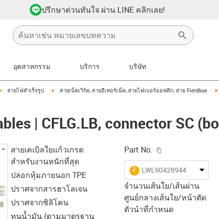
ปรึกษาด่วนทันใจ ผ่าน LINE คลิกเลย!
อุตสาหกรรม
บริการ
บริษัท
igus-icon-arrow-right
igus-icon-arrow-right
สายไฟสำเร็จรูป
สายเน็ตเวิร์ค, สายอีเทอร์เน็ต, สายไฟเบอร์ออฟติก, สาย Fieldbus
ables | CFLG.LB, connector SC (b
igus-icon-copy-c
สายเคเบิลใยแก้วเกรด
Part No.
สำหรับงานหนักที่สุด
igus-icon-lieferzeit
LWL90428944
ปลอกหุ้มภายนอก TPE
จำนวนเส้นใย/เส้นผ่าน
ปราศจากสารฮาโลเจน
ศูนย์กลางเส้นใย/หน้าตัด
ปราศจากซิลิโคน
ตัวนำที่กำหนด
ทนน้ำมัน (ตามมาตรฐาน