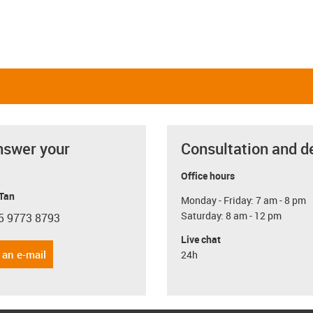
nswer your
Consultation and d
Office hours
 Tan
Monday - Friday: 7 am - 8 pm
Saturday: 8 am - 12 pm
5 9773 8793
con-phone
Live chat
 an e-mail
24h