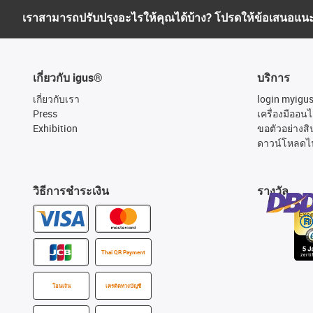
เราสามารถปรับปรุงอะไรให้คุณได้บ้าง? โปรดให้ข้อเสนอแน
เกี่ยวกับ igus®
บริการ
เกี่ยวกับเรา
login myigu
Press
เครื่องมืออนไ
Exhibition
ขอตัวอย่างสิ
ดาวน์โหลดไ
วิธีการชำระเงิน
รางวัล
Thai QR Payment
โอนเงิน
เครดิตทางบัญชี