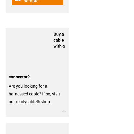
igus-icon-gratismuster
sample
Buy a
cable
with a
connector?
Are you looking for a
harnessed cable? If so, visit
our readycable® shop.
igus-icon-3arrow