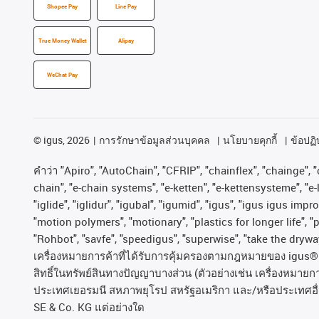
Shopee Pay
Line Pay
True Money Wallet
Alipay
WeChat Pay
©
igus, 2026
การรักษาข้อมูลส่วนบุคคล
นโยบายคุกกี้
ข้อปฏิบ
คําว่า
"Apiro", "AutoChain", "CFRIP", "chainflex", "chainge", "c
chain", "e-chain systems", "e-ketten", "e-kettensysteme", "e-lo
"iglide", "iglidur", "igubal", "igumid", "igus", "igus igus im
"motion polymers", "motionary", "plastics for longer life", 
"Rohbot", "savfe", "speedigus", "superwise", "take the dryway"
เครื่องหมายการค้าที่ได้รับการคุ้มครองตามกฎหมายของ
igus® 
สิทธิ์ในทรัพย์สินทางปัญญาบางส่วน
(
ตัวอย่างเช่น
เครื่องหมายก
ประเทศเยอรมนี
สหภาพยุโรป
สหรัฐอเมริกา
และ
/
หรือประเทศอื
SE & Co. KG
แต่อย่างใด