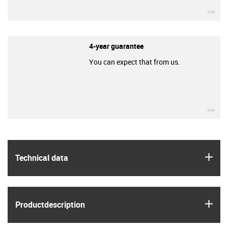
igu
4-year guarantee
You can expect that from us.
igu
igus
Technical data
igus
Product­description