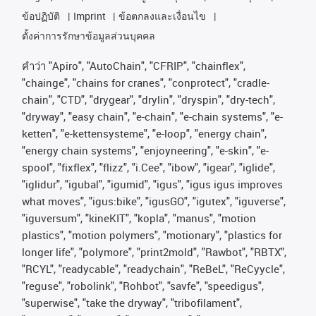
ข้อปฏิบัติ
Imprint
ข้อตกลงและเงื่อนไข
ตั้งค่าการรักษาข้อมูลส่วนบุคคล
คําว่า
"Apiro", "AutoChain", "CFRIP", "chainflex",
"chainge", "chains for cranes", "conprotect", "cradle-
chain", "CTD", "drygear", "drylin", "dryspin", "dry-tech",
"dryway", "easy chain", "e-chain", "e-chain systems", "e-
ketten", "e-kettensysteme", "e-loop", "energy chain",
"energy chain systems", "enjoyneering", "e-skin", "e-
spool", "fixflex", "flizz", "i.Cee", "ibow", "igear", "iglide",
"iglidur", "igubal", "igumid", "igus", "igus igus improves
what moves", "igus:bike", "igusGO", "igutex", "iguverse",
"iguversum", "kineKIT", "kopla", "manus", "motion
plastics", "motion polymers", "motionary", "plastics for
longer life", "polymore", "print2mold", "Rawbot", "RBTX",
"RCYL", "readycable", "readychain", "ReBeL", "ReCyycle",
"reguse", "robolink", "Rohbot", "savfe", "speedigus",
"superwise", "take the dryway", "tribofilament",