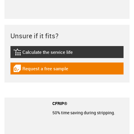
Unsure if it fits?
Calculate the service life
igus-icon-lebensdauerrechner
Request a free sample
igus-icon-gratismuster
CFRIP®
50% time saving during stripping.