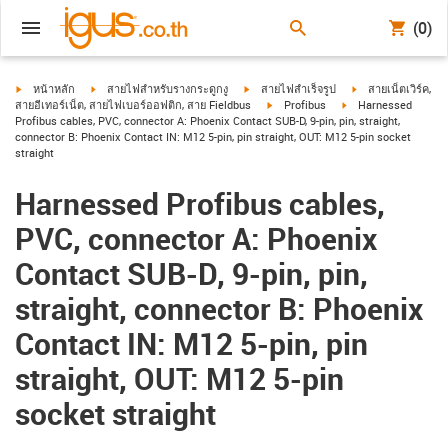
(0)
igus-icon-arrow-right
igus-icon-arrow-right
igus-icon-arrow-right
igus-icon-arrow-ri
หน้าหลัก
สายไฟสำหรับรางกระดูกงู
สายไฟสำเร็จรูป
สายเน็ตเวิร์ค,
igus-icon-arrow-right
igus-icon-arrow-righ
สายอีเทอร์เน็ต, สายไฟเบอร์ออฟติก, สาย Fieldbus
Profibus
Harnessed
Profibus cables, PVC, connector A: Phoenix Contact SUB-D, 9-pin, pin, straight,
connector B: Phoenix Contact IN: M12 5-pin, pin straight, OUT: M12 5-pin socket
straight
Harnessed Profibus cables,
PVC, connector A: Phoenix
Contact SUB-D, 9-pin, pin,
straight, connector B: Phoenix
Contact IN: M12 5-pin, pin
straight, OUT: M12 5-pin
socket straight