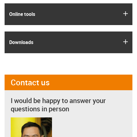
igus
Online tools
igus
Downloads
Contact us
I would be happy to answer your
questions in person