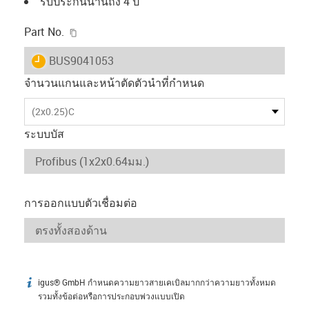
รับประกันนานถึง 4 ปี
igus-icon-copy-clipboard
Part No.
igus-icon-lieferzeit
BUS9041053
จำนวนแกนและหน้าตัดตัวนำที่กำหนด
(2x0.25)C
ระบบบัส
การออกแบบตัวเชื่อมต่อ
igus® GmbH กำหนดความยาวสายเคเบิลมากกว่าความยาวทั้งหมด
igus-icon-info
รวมทั้งข้อต่อหรือการประกอบพ่วงแบบเปิด