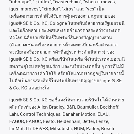
"tribotape", " ; triflex", "twisterchain", "when it moves,
igus improves", "xirodur", "xiros"
และ
"yes"
เป็น
เครื่องหมายการค้าที่ได้รับการคุ้มครองตามกฎหมายของ
igus® SE & Co. KG, Cologne
ในสหพันธ์สาธารณรัฐเยอรมนี
และในอีกหลายประเทศและเขตอํานาจศาลระหว่างประเทศ
ทั่วโลก
นี่คือรายชื่อสิทธิ์ในทรัพย์สินทางปัญญาบางส่วน
(
ตัวอย่างเช่น
เครื่องหมายการค้าจดทะเบียน
หรือคำขอจด
ทะเบียนเครื่องหมายการค้าที่อยู่ระหว่างดำเนินการ
)
ของ
igus® SE & Co. KG
หรือบริษัทในเครือ
ทั้งในประเทศเยอรมนี
สหภาพยุโรป
สหรัฐอเมริกา
และ
/
หรือประเทศอื่น
ๆ
การที่ไม่มี
เครื่องหมายการค้า
โลโก้
หรือสโลแกนปรากฏอยู่ในรายการนี้
ไม่ถือเป็นการสละสิทธิ์ในทรัพย์สินทางปัญญาของ
igus® SE
& Co. KG
แต่อย่างใด
igus® SE & Co. KG ขอชี้แจงให้ทราบว่าบริษัทไม่ได้จําหน่าย
ผลิตภัณฑ์ของ Allen Bradley, B&R, Baumüller, Beckhoff,
Lahr, Control Techniques, Danaher Motion, ELAU,
FAGOR, FANUC, Festo, Heidenhain, Jetter, Lenze,
LinMot, LTi DRiVES, Mitsubishi, NUM, Parker, Bosch