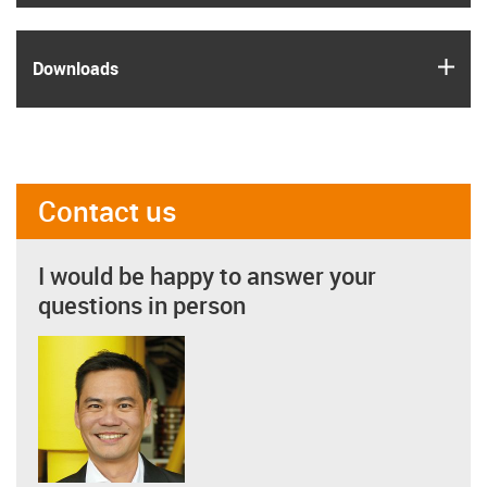
igus
Downloads
Contact us
I would be happy to answer your
questions in person