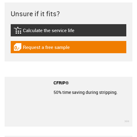
Unsure if it fits?
Calculate the service life
igus-icon-lebensdauerrechner
Request a free sample
igus-icon-gratismuster
CFRIP®
50% time saving during stripping.
igu