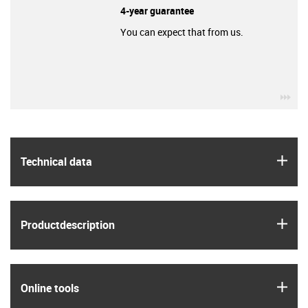
4-year guarantee
You can expect that from us.
igu
igus
Technical data
igus
Product­description
igus
Online tools