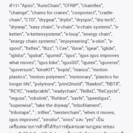
คําว่า
"Apiro", "AutoChain", "CFRIP", "chainflex",
"chainge", "chains for cranes", "conprotect", "cradle-
chain", "CTD", "drygear", "drylin", "dryspin", "dry-tech",
"dryway", "easy chain", "e-chain", "e-chain systems", "e-
ketten", "e-kettensysteme", "e-loop", "energy chain",
"energy chain systems", "enjoyneering", "e-skin", "e-
spool", "fixflex", "flizz", "i.Cee", "ibow", "igear", "iglide",
"iglidur", "igubal", "igumid", "igus", "igus igus improves
what moves", "igus:bike", "igusGO", "igutex", "iguverse",
"iguversum", "kineKIT", "kopla", "manus", "motion
plastics", "motion polymers", "motionary", "plastics for
longer life", "polymore", "print2mold", "Rawbot", "RBTX",
"RCYL", "readycable", "readychain", "ReBeL", "ReCyycle",
"reguse", "robolink", "Rohbot", "savfe", "speedigus",
"superwise", "take the dryway", "tribofilament",
"tribotape", " ; triflex", "twisterchain", "when it moves,
igus improves", "xirodur", "xiros"
และ
"yes"
เป็น
เครื่องหมายการค้าที่ได้รับการคุ้มครองตามกฎหมายของ