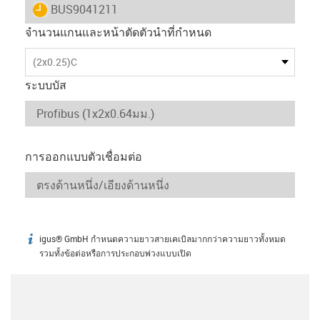
igus-icon-lieferzeit
BUS9041211
จำนวนแกนและหน้าตัดตัวนำที่กำหนด
(2x0.25)C
ระบบบัส
การออกแบบตัวเชื่อมต่อ
igus® GmbH กำหนดความยาวสายเคเบิลมากกว่าความยาวทั้งหมด
igus-icon-info
รวมทั้งข้อต่อหรือการประกอบพ่วงแบบเปิด