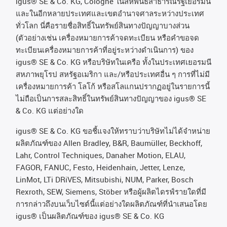
igus® SE & Co. KG, Cologne
ในสหพันธ์สาธารณรัฐเยอรมนี
และในอีกหลายประเทศและเขตอํานาจศาลระหว่างประเทศ
ทั่วโลก
นี่คือรายชื่อสิทธิ์ในทรัพย์สินทางปัญญาบางส่วน
(
ตัวอย่างเช่น
เครื่องหมายการค้าจดทะเบียน
หรือคำขอจด
ทะเบียนเครื่องหมายการค้าที่อยู่ระหว่างดำเนินการ
)
ของ
igus® SE & Co. KG
หรือบริษัทในเครือ
ทั้งในประเทศเยอรมนี
สหภาพยุโรป
สหรัฐอเมริกา
และ
/
หรือประเทศอื่น
ๆ
การที่ไม่มี
เครื่องหมายการค้า
โลโก้
หรือสโลแกนปรากฏอยู่ในรายการนี้
ไม่ถือเป็นการสละสิทธิ์ในทรัพย์สินทางปัญญาของ
igus® SE
& Co. KG
แต่อย่างใด
igus® SE & Co. KG ขอชี้แจงให้ทราบว่าบริษัทไม่ได้จําหน่าย
ผลิตภัณฑ์ของ Allen Bradley, B&R, Baumüller, Beckhoff,
Lahr, Control Techniques, Danaher Motion, ELAU,
FAGOR, FANUC, Festo, Heidenhain, Jetter, Lenze,
LinMot, LTi DRiVES, Mitsubishi, NUM, Parker, Bosch
Rexroth, SEW, Siemens, Stöber หรือผู้ผลิตไดรฟ์รายใดที่มี
การกล่าวถึงบนเว็บไซต์นี้แต่อย่างใดผลิตภัณฑ์ที่นําเสนอโดย
igus® เป็นผลิตภัณฑ์ของ igus® SE & Co. KG