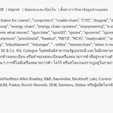
ัติ
Imprint
ข้อตกลงและเงื่อนไข
ตั้งค่าการรักษาข้อมูลส่วนบุคคล
hains for cranes", "conprotect", "cradle-chain", "CTD", "drygear", "dr
op", "energy chain", "energy chain systems", "enjoyneering", "e-skin", 
proves what moves", "igus:bike", "igusGO", "igutex", "iguverse", "igu
"polymore", "print2mold", "Rawbot", "RBTX", "RCYL", "readycable", "re
, "tribofilament", "tribotape", " ; triflex", "twisterchain", "when it 
SE & Co. KG, Cologne
ในสหพันธ์สาธารณรัฐเยอรมนี
และในอีกหลาย
ารค้าจดทะเบียน
หรือคำขอจดทะเบียนเครื่องหมายการค้าที่อยู่ระหว่างด
่น
ๆ
การที่ไม่มีเครื่องหมายการค้า
โลโก้
หรือสโลแกนปรากฏอยู่ในรายกา
ลิตภัณฑ์ของ Allen Bradley, B&R, Baumüller, Beckhoff, Lahr, Cont
NUM, Parker, Bosch Rexroth, SEW, Siemens, Stöber หรือผู้ผลิตไดรฟ์รา