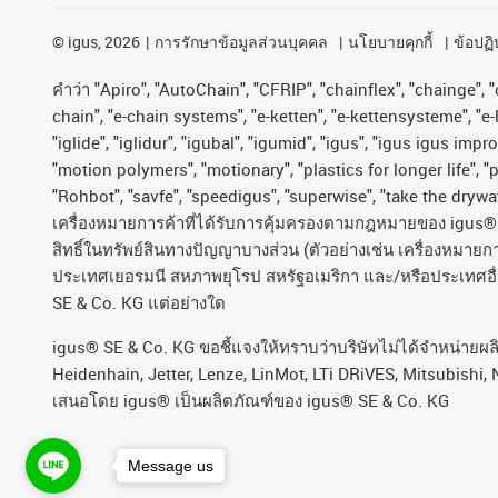
©
igus, 2026
การรักษาข้อมูลส่วนบุคคล
นโยบายคุกกี้
ข้อปฏิบ
คําว่า
"Apiro", "AutoChain", "CFRIP", "chainflex", "chainge", "c
chain", "e-chain systems", "e-ketten", "e-kettensysteme", "e-lo
"iglide", "iglidur", "igubal", "igumid", "igus", "igus igus im
"motion polymers", "motionary", "plastics for longer life", 
"Rohbot", "savfe", "speedigus", "superwise", "take the dryway"
เครื่องหมายการค้าที่ได้รับการคุ้มครองตามกฎหมายของ
igus® 
สิทธิ์ในทรัพย์สินทางปัญญาบางส่วน
(
ตัวอย่างเช่น
เครื่องหมายก
ประเทศเยอรมนี
สหภาพยุโรป
สหรัฐอเมริกา
และ
/
หรือประเทศอื
SE & Co. KG
แต่อย่างใด
igus® SE & Co. KG ขอชี้แจงให้ทราบว่าบริษัทไม่ได้จําหน่ายผ
Heidenhain, Jetter, Lenze, LinMot, LTi DRiVES, Mitsubishi, 
เสนอโดย igus® เป็นผลิตภัณฑ์ของ igus® SE & Co. KG
Message us