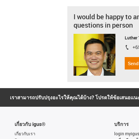
I would be happy to a
questions in person
Luther
+6
igus-i
Send
เราสามารถปรับปรุงอะไรให้คุณได้บ้าง? โปรดให้ข้อเสนอแน
เกี่ยวกับ igus®
บริการ
เกี่ยวกับเรา
login myigu