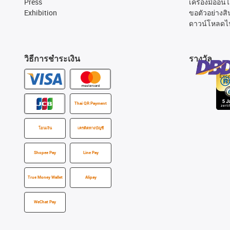
Press
เครื่องมืออนไ
Exhibition
ขอตัวอย่างสิ
ดาวน์โหลดไ
วิธีการชำระเงิน
รางวัล
Thai QR Payment
โอนเงิน
เครดิตทางบัญชี
Shopee Pay
Line Pay
True Money Wallet
Alipay
WeChat Pay