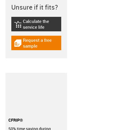
Unsure if it fits?
Calculate the
igus-icon-lebensdauerrechner
service life
Request a free
igus-icon-gratismuster
sample
CFRIP®
50% time saving during