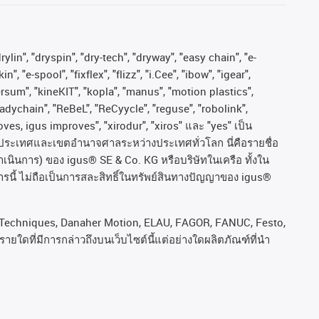
ylin", "dryspin", "dry-tech", "dryway", "easy chain", "e-
"e-spool", "fixflex", "flizz", "i.Cee", "ibow", "igear",
versum", "kineKIT", "kopla", "manus", "motion plastics",
adychain", "ReBeL", "ReCyycle", "reguse", "robolink",
moves, igus improves", "xirodur", "xiros"
และ
"yes"
เป็น
ประเทศและเขตอํานาจศาลระหว่างประเทศทั่วโลก
นี่คือรายชื่อ
ำเนินการ
)
ของ
igus® SE & Co. KG
หรือบริษัทในเครือ
ทั้งใน
รนี้
ไม่ถือเป็นการสละสิทธิ์ในทรัพย์สินทางปัญญาของ
igus®
rol Techniques, Danaher Motion, ELAU, FAGOR, FANUC, Festo,
ยใดที่มีการกล่าวถึงบนเว็บไซต์นี้แต่อย่างใดผลิตภัณฑ์ที่นํา