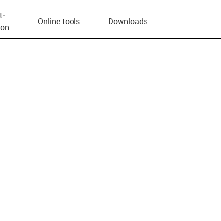
t­
Online tools
Downloads
ion