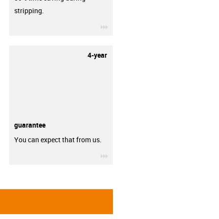
stripping.
igus-icon-3arrow
4-year
guarantee
You can expect that from us.
igus-icon-3arrow