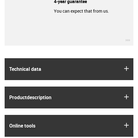
4-year guarantee
You can expect that from us.
igu
igus
Technical data
igus
Product­description
igus
Online tools