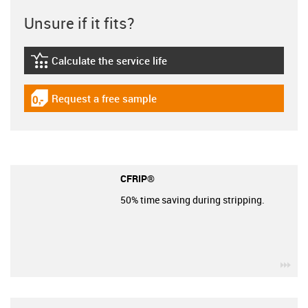
Unsure if it fits?
Calculate the service life
igus-icon-lebensdauerrechner
Request a free sample
igus-icon-gratismuster
CFRIP®
50% time saving during stripping.
igu