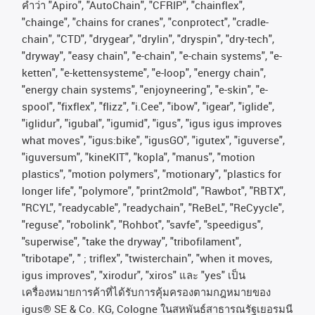
คําว่า
"Apiro", "AutoChain", "CFRIP", "chainflex",
"chainge", "chains for cranes", "conprotect", "cradle-
chain", "CTD", "drygear", "drylin", "dryspin", "dry-tech",
"dryway", "easy chain", "e-chain", "e-chain systems", "e-
ketten", "e-kettensysteme", "e-loop", "energy chain",
"energy chain systems", "enjoyneering", "e-skin", "e-
spool", "fixflex", "flizz", "i.Cee", "ibow", "igear", "iglide",
"iglidur", "igubal", "igumid", "igus", "igus igus improves
what moves", "igus:bike", "igusGO", "igutex", "iguverse",
"iguversum", "kineKIT", "kopla", "manus", "motion
plastics", "motion polymers", "motionary", "plastics for
longer life", "polymore", "print2mold", "Rawbot", "RBTX",
"RCYL", "readycable", "readychain", "ReBeL", "ReCyycle",
"reguse", "robolink", "Rohbot", "savfe", "speedigus",
"superwise", "take the dryway", "tribofilament",
"tribotape", " ; triflex", "twisterchain", "when it moves,
igus improves", "xirodur", "xiros"
และ
"yes"
เป็น
เครื่องหมายการค้าที่ได้รับการคุ้มครองตามกฎหมายของ
igus® SE & Co. KG, Cologne
ในสหพันธ์สาธารณรัฐเยอรมนี