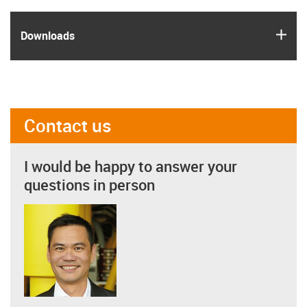
igus
Downloads
Contact us
I would be happy to answer your
questions in person