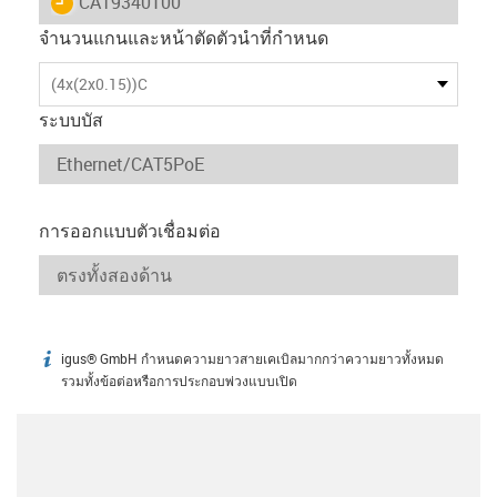
igus-icon-lieferzeit
CAT9340100
จำนวนแกนและหน้าตัดตัวนำที่กำหนด
(4x(2x0.15))C
ระบบบัส
การออกแบบตัวเชื่อมต่อ
igus® GmbH กำหนดความยาวสายเคเบิลมากกว่าความยาวทั้งหมด
igus-icon-info
รวมทั้งข้อต่อหรือการประกอบพ่วงแบบเปิด