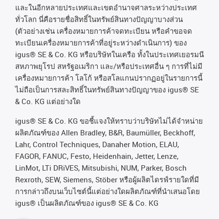
และในอีกหลายประเทศและเขตอํานาจศาลระหว่างประเทศ
ทั่วโลก
นี่คือรายชื่อสิทธิ์ในทรัพย์สินทางปัญญาบางส่วน
(
ตัวอย่างเช่น
เครื่องหมายการค้าจดทะเบียน
หรือคำขอจด
ทะเบียนเครื่องหมายการค้าที่อยู่ระหว่างดำเนินการ
)
ของ
igus® SE & Co. KG
หรือบริษัทในเครือ
ทั้งในประเทศเยอรมนี
สหภาพยุโรป
สหรัฐอเมริกา
และ
/
หรือประเทศอื่น
ๆ
การที่ไม่มี
เครื่องหมายการค้า
โลโก้
หรือสโลแกนปรากฏอยู่ในรายการนี้
ไม่ถือเป็นการสละสิทธิ์ในทรัพย์สินทางปัญญาของ
igus® SE
& Co. KG
แต่อย่างใด
igus® SE & Co. KG ขอชี้แจงให้ทราบว่าบริษัทไม่ได้จําหน่าย
ผลิตภัณฑ์ของ Allen Bradley, B&R, Baumüller, Beckhoff,
Lahr, Control Techniques, Danaher Motion, ELAU,
FAGOR, FANUC, Festo, Heidenhain, Jetter, Lenze,
LinMot, LTi DRiVES, Mitsubishi, NUM, Parker, Bosch
Rexroth, SEW, Siemens, Stöber หรือผู้ผลิตไดรฟ์รายใดที่มี
การกล่าวถึงบนเว็บไซต์นี้แต่อย่างใดผลิตภัณฑ์ที่นําเสนอโดย
igus® เป็นผลิตภัณฑ์ของ igus® SE & Co. KG