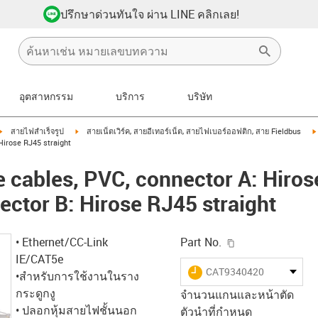
ปรึกษาด่วนทันใจ ผ่าน LINE คลิกเลย!
อุตสาหกรรม
บริการ
บริษัท
igus-icon-arrow-right
igus-icon-arrow-right
สายไฟสำเร็จรูป
สายเน็ตเวิร์ค, สายอีเทอร์เน็ต, สายไฟเบอร์ออฟติก, สาย Fieldbus
Hirose RJ45 straight
cables, PVC, connector A: Hiros
ector B: Hirose RJ45 straight
igus-icon-copy-c
• Ethernet/CC-Link
Part No.
IE/CAT5e
igus-icon-lieferzeit
CAT9340420
•สำหรับการใช้งานในราง
กระดูกงู
จำนวนแกนและหน้าตัด
• ปลอกหุ้มสายไฟชั้นนอก
ตัวนำที่กำหนด