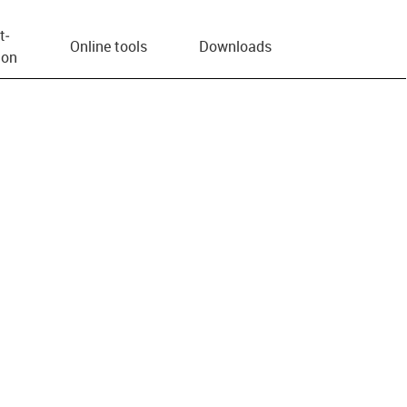
t­
Online tools
Downloads
ion