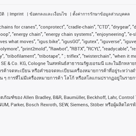
ัติ
Imprint
ข้อตกลงและเงื่อนไข
ตั้งค่าการรักษาข้อมูลส่วนบุคคล
hains for cranes", "conprotect", "cradle-chain", "CTD", "drygear", "dr
op", "energy chain", "energy chain systems", "enjoyneering", "e-skin", 
proves what moves", "igus:bike", "igusGO", "igutex", "iguverse", "igu
"polymore", "print2mold", "Rawbot", "RBTX", "RCYL", "readycable", "re
, "tribofilament", "tribotape", " ; triflex", "twisterchain", "when it 
SE & Co. KG, Cologne
ในสหพันธ์สาธารณรัฐเยอรมนี
และในอีกหลาย
ารค้าจดทะเบียน
หรือคำขอจดทะเบียนเครื่องหมายการค้าที่อยู่ระหว่างด
่น
ๆ
การที่ไม่มีเครื่องหมายการค้า
โลโก้
หรือสโลแกนปรากฏอยู่ในรายกา
ลิตภัณฑ์ของ Allen Bradley, B&R, Baumüller, Beckhoff, Lahr, Cont
NUM, Parker, Bosch Rexroth, SEW, Siemens, Stöber หรือผู้ผลิตไดรฟ์รา