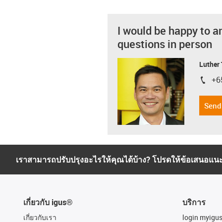
I would be happy to a
questions in person
Luther
+6
igus-i
Send
เราสามารถปรับปรุงอะไรให้คุณได้บ้าง? โปรดให้ข้อเสนอแน
เกี่ยวกับ igus®
บริการ
เกี่ยวกับเรา
login myigu