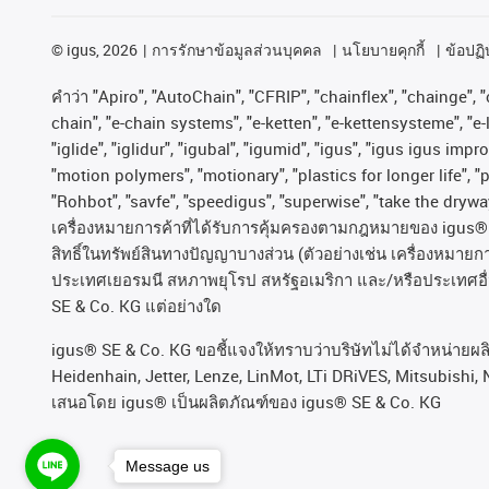
©
igus, 2026
การรักษาข้อมูลส่วนบุคคล
นโยบายคุกกี้
ข้อปฏิบ
คําว่า
"Apiro", "AutoChain", "CFRIP", "chainflex", "chainge", "c
chain", "e-chain systems", "e-ketten", "e-kettensysteme", "e-lo
"iglide", "iglidur", "igubal", "igumid", "igus", "igus igus im
"motion polymers", "motionary", "plastics for longer life", 
"Rohbot", "savfe", "speedigus", "superwise", "take the dryway"
เครื่องหมายการค้าที่ได้รับการคุ้มครองตามกฎหมายของ
igus® 
สิทธิ์ในทรัพย์สินทางปัญญาบางส่วน
(
ตัวอย่างเช่น
เครื่องหมายก
ประเทศเยอรมนี
สหภาพยุโรป
สหรัฐอเมริกา
และ
/
หรือประเทศอื
SE & Co. KG
แต่อย่างใด
igus® SE & Co. KG ขอชี้แจงให้ทราบว่าบริษัทไม่ได้จําหน่ายผ
Heidenhain, Jetter, Lenze, LinMot, LTi DRiVES, Mitsubishi, 
เสนอโดย igus® เป็นผลิตภัณฑ์ของ igus® SE & Co. KG
Message us