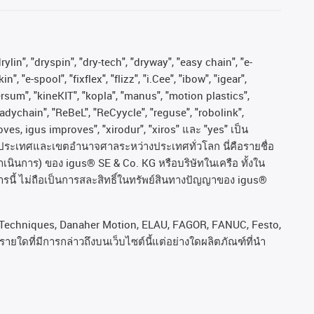
ylin", "dryspin", "dry-tech", "dryway", "easy chain", "e-
"e-spool", "fixflex", "flizz", "i.Cee", "ibow", "igear",
versum", "kineKIT", "kopla", "manus", "motion plastics",
adychain", "ReBeL", "ReCyycle", "reguse", "robolink",
moves, igus improves", "xirodur", "xiros"
และ
"yes"
เป็น
ประเทศและเขตอํานาจศาลระหว่างประเทศทั่วโลก
นี่คือรายชื่อ
ำเนินการ
)
ของ
igus® SE & Co. KG
หรือบริษัทในเครือ
ทั้งใน
รนี้
ไม่ถือเป็นการสละสิทธิ์ในทรัพย์สินทางปัญญาของ
igus®
rol Techniques, Danaher Motion, ELAU, FAGOR, FANUC, Festo,
ยใดที่มีการกล่าวถึงบนเว็บไซต์นี้แต่อย่างใดผลิตภัณฑ์ที่นํา