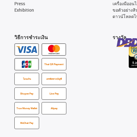
Press
เครื่องมืออนไ
Exhibition
ขอตัวอย่างสิ
ดาวน์โหลดไ
วิธีการชำระเงิน
รางวัล
Thai QR Payment
โอนเงิน
เครดิตทางบัญชี
Shopee Pay
Line Pay
True Money Wallet
Alipay
WeChat Pay