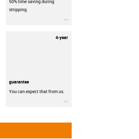
50% time saving during
stripping.
igus-icon-3arrow
4-year
guarantee
You can expect that from us.
igus-icon-3arrow