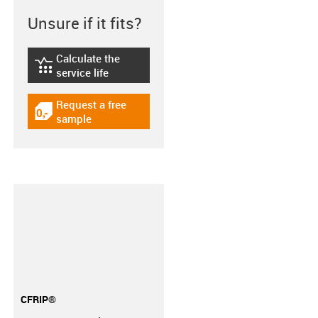
Unsure if it fits?
Calculate the
igus-icon-lebensdauerrechner
service life
Request a free
igus-icon-gratismuster
sample
CFRIP®