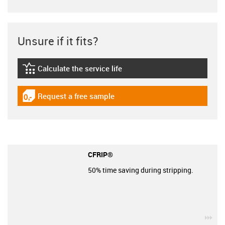
Unsure if it fits?
Calculate the service life
igus-icon-lebensdauerrechner
Request a free sample
igus-icon-gratismuster
CFRIP®
50% time saving during stripping.
igu