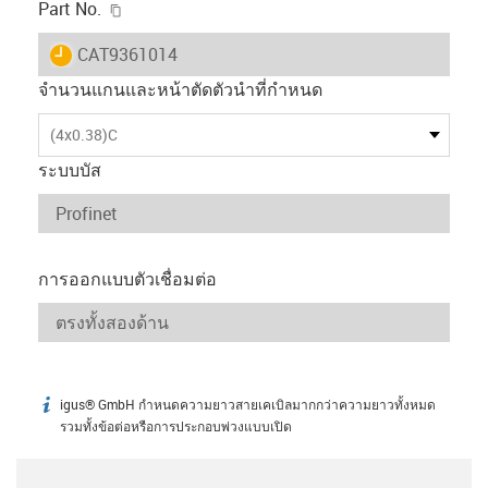
igus-icon-copy-clipboard
Part No.
igus-icon-lieferzeit
CAT9361014
จำนวนแกนและหน้าตัดตัวนำที่กำหนด
(4x0.38)C
ระบบบัส
การออกแบบตัวเชื่อมต่อ
igus® GmbH กำหนดความยาวสายเคเบิลมากกว่าความยาวทั้งหมด
igus-icon-info
รวมทั้งข้อต่อหรือการประกอบพ่วงแบบเปิด