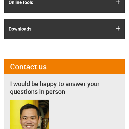
igus
Online tools
igus
Downloads
Contact us
I would be happy to answer your
questions in person