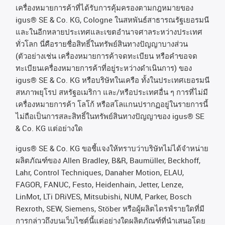
เครื่องหมายการค้าที่ได้รับการคุ้มครองตามกฎหมายของ
igus® SE & Co. KG, Cologne
ในสหพันธ์สาธารณรัฐเยอรมนี
และในอีกหลายประเทศและเขตอํานาจศาลระหว่างประเทศ
ทั่วโลก
นี่คือรายชื่อสิทธิ์ในทรัพย์สินทางปัญญาบางส่วน
(
ตัวอย่างเช่น
เครื่องหมายการค้าจดทะเบียน
หรือคำขอจด
ทะเบียนเครื่องหมายการค้าที่อยู่ระหว่างดำเนินการ
)
ของ
igus® SE & Co. KG
หรือบริษัทในเครือ
ทั้งในประเทศเยอรมนี
สหภาพยุโรป
สหรัฐอเมริกา
และ
/
หรือประเทศอื่น
ๆ
การที่ไม่มี
เครื่องหมายการค้า
โลโก้
หรือสโลแกนปรากฏอยู่ในรายการนี้
ไม่ถือเป็นการสละสิทธิ์ในทรัพย์สินทางปัญญาของ
igus® SE
& Co. KG
แต่อย่างใด
igus® SE & Co. KG ขอชี้แจงให้ทราบว่าบริษัทไม่ได้จําหน่าย
ผลิตภัณฑ์ของ Allen Bradley, B&R, Baumüller, Beckhoff,
Lahr, Control Techniques, Danaher Motion, ELAU,
FAGOR, FANUC, Festo, Heidenhain, Jetter, Lenze,
LinMot, LTi DRiVES, Mitsubishi, NUM, Parker, Bosch
Rexroth, SEW, Siemens, Stöber หรือผู้ผลิตไดรฟ์รายใดที่มี
การกล่าวถึงบนเว็บไซต์นี้แต่อย่างใดผลิตภัณฑ์ที่นําเสนอโดย