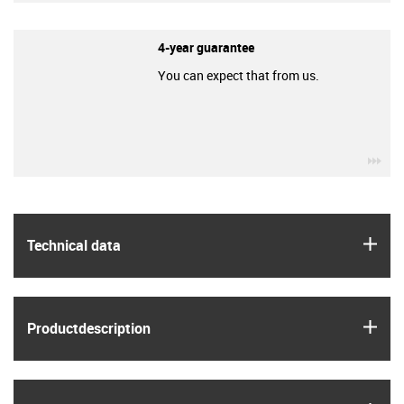
4-year guarantee
You can expect that from us.
igu
igus
Technical data
igus
Product­description