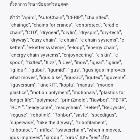
ตั้งค่าการรักษาข้อมูลส่วนบุคคล
คําว่า
"Apiro", "AutoChain", "CFRIP", "chainflex",
"chainge", "chains for cranes", "conprotect", "cradle-
chain", "CTD", "drygear", "drylin", "dryspin", "dry-tech",
"dryway", "easy chain", "e-chain", "e-chain systems", "e-
ketten", "e-kettensysteme", "e-loop", "energy chain",
"energy chain systems", "enjoyneering", "e-skin", "e-
spool", "fixflex", "flizz", "i.Cee", "ibow", "igear", "iglide",
"iglidur", "igubal", "igumid", "igus", "igus igus improves
what moves", "igus:bike", "igusGO", "igutex", "iguverse",
"iguversum", "kineKIT", "kopla", "manus", "motion
plastics", "motion polymers", "motionary", "plastics for
longer life", "polymore", "print2mold", "Rawbot", "RBTX",
"RCYL", "readycable", "readychain", "ReBeL", "ReCyycle",
"reguse", "robolink", "Rohbot", "savfe", "speedigus",
"superwise", "take the dryway", "tribofilament",
"tribotape", " ; triflex", "twisterchain", "when it moves,
igus improves", "xirodur", "xiros"
และ
"yes"
เป็น