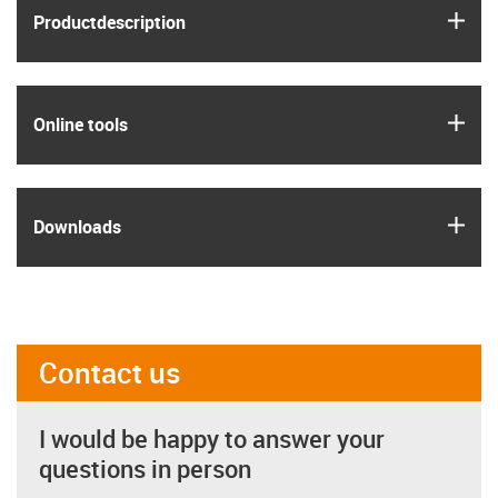
igus
Product­description
igus
Online tools
igus
Downloads
Contact us
I would be happy to answer your
questions in person