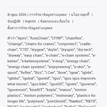
©
igus, 2026
การรักษาข้อมูลส่วนบุคคล
นโยบายคุกกี้
ข้อปฏิบัติ
Imprint
ข้อตกลงและเงื่อนไข
ตั้งค่าการรักษาข้อมูลส่วนบุคคล
คําว่า
"Apiro", "AutoChain", "CFRIP", "chainflex",
"chainge", "chains for cranes", "conprotect", "cradle-
chain", "CTD", "drygear", "drylin", "dryspin", "dry-tech",
"dryway", "easy chain", "e-chain", "e-chain systems", "e-
ketten", "e-kettensysteme", "e-loop", "energy chain",
"energy chain systems", "enjoyneering", "e-skin", "e-
spool", "fixflex", "flizz", "i.Cee", "ibow", "igear", "iglide",
"iglidur", "igubal", "igumid", "igus", "igus igus improves
what moves", "igus:bike", "igusGO", "igutex", "iguverse",
"iguversum", "kineKIT", "kopla", "manus", "motion
plastics", "motion polymers", "motionary", "plastics for
longer life", "polymore", "print2mold", "Rawbot", "RBTX",
"RCYL", "readycable", "readychain", "ReBeL", "ReCyycle",