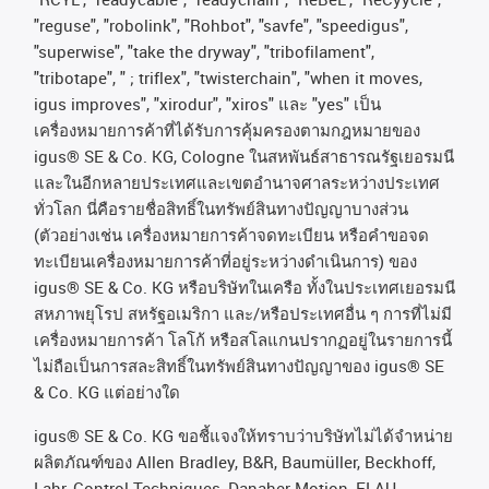
"reguse", "robolink", "Rohbot", "savfe", "speedigus",
"superwise", "take the dryway", "tribofilament",
"tribotape", " ; triflex", "twisterchain", "when it moves,
igus improves", "xirodur", "xiros"
และ
"yes"
เป็น
เครื่องหมายการค้าที่ได้รับการคุ้มครองตามกฎหมายของ
igus® SE & Co. KG, Cologne
ในสหพันธ์สาธารณรัฐเยอรมนี
และในอีกหลายประเทศและเขตอํานาจศาลระหว่างประเทศ
ทั่วโลก
นี่คือรายชื่อสิทธิ์ในทรัพย์สินทางปัญญาบางส่วน
(
ตัวอย่างเช่น
เครื่องหมายการค้าจดทะเบียน
หรือคำขอจด
ทะเบียนเครื่องหมายการค้าที่อยู่ระหว่างดำเนินการ
)
ของ
igus® SE & Co. KG
หรือบริษัทในเครือ
ทั้งในประเทศเยอรมนี
สหภาพยุโรป
สหรัฐอเมริกา
และ
/
หรือประเทศอื่น
ๆ
การที่ไม่มี
เครื่องหมายการค้า
โลโก้
หรือสโลแกนปรากฏอยู่ในรายการนี้
ไม่ถือเป็นการสละสิทธิ์ในทรัพย์สินทางปัญญาของ
igus® SE
& Co. KG
แต่อย่างใด
igus® SE & Co. KG ขอชี้แจงให้ทราบว่าบริษัทไม่ได้จําหน่าย
ผลิตภัณฑ์ของ Allen Bradley, B&R, Baumüller, Beckhoff,
Lahr, Control Techniques, Danaher Motion, ELAU,