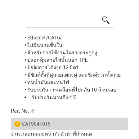
igus-icon-lup
• Ethernet/CAT6a
• ไม่มีฉนวนชั้นใน
• สำหรับการใช้งานในรางกระดูกงู
• ปลอกหุ้มสายไฟชั้นนอก TPE
• ปัจจัยการโค้งงอ 12.5xd
• มีชิลด์ทั้งที่คู่สายแต่ละคู่ และชิลด์รวมทั้งสาย
• ทนน้ำมันและทนไฟ
• รับประกันการเคลื่อนที่ไปกลับ 10 ล้านรอบ
รับประกันนานถึง 4 ปี
igus-icon-copy-clipboard
Part No.
igus-icon-lieferzeit
CAT9541015
จำนวนแกนและหน้าตัดตัวนำที่กำหนด