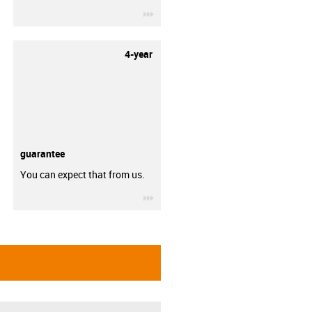
igus-icon-3arrow
4-year
guarantee
You can expect that from us.
igus-icon-3arrow