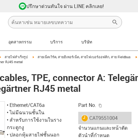
ปรึกษาด่วนทันใจ ผ่าน LINE คลิกเลย!
อุตสาหกรรม
บริการ
บริษัท
igus-icon-arrow-right
igus-icon-arrow-right
สายไฟสำเร็จรูป
สายเน็ตเวิร์ค, สายอีเทอร์เน็ต, สายไฟเบอร์ออฟติก, สาย Fieldbus
tner RJ45 metal
ables, TPE, connector A: Telegär
egärtner RJ45 metal
igus-icon-copy-c
• Ethernet/CAT6a
Part No.
• ไม่มีฉนวนชั้นใน
igus-icon-lieferzeit
CAT9551004
• สำหรับการใช้งานในราง
กระดูกงู
จำนวนแกนและหน้าตัด
• ปลอกหุ้มสายไฟชั้นนอก
ตัวนำที่กำหนด