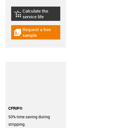
Calculate the
igus-icon-lebensdauerrechner
service life
Request a free
igus-icon-gratismuster
sample
CFRIP®
50% time saving during
stripping.