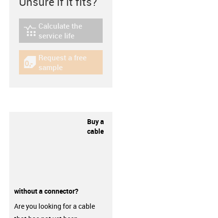
Unsure if it fits?
Calculate the
igus-icon-lebensdauerrechner
service life
Request a free
igus-icon-gratismuster
sample
Buy a
cable
without a connector?
Are you looking for a cable