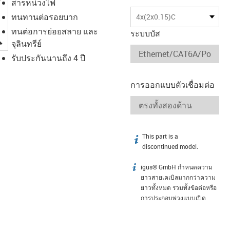
สารหน่วงไฟ
ทนทานต่อรอยบาก
4x(2x0.15)C
ทนต่อการย่อยสลาย และ
ระบบบัส
igus-icon-lupe
จุลินทรีย์
รับประกันนานถึง 4 ปี
การออกแบบตัวเชื่อมต่อ
This part is a
igus-icon-info
discontinued model.
igus® GmbH กำหนดความ
igus-icon-info
ยาวสายเคเบิลมากกว่าความ
ยาวทั้งหมด รวมทั้งข้อต่อหรือ
การประกอบพ่วงแบบเปิด