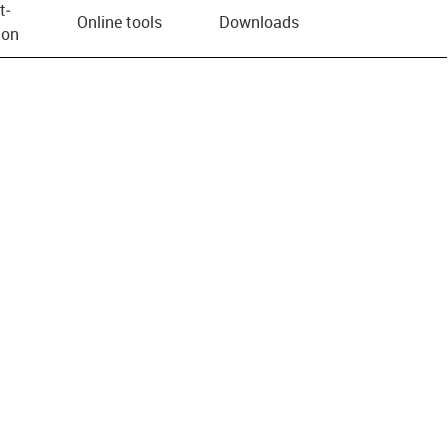
t­
Online tools
Downloads
ion