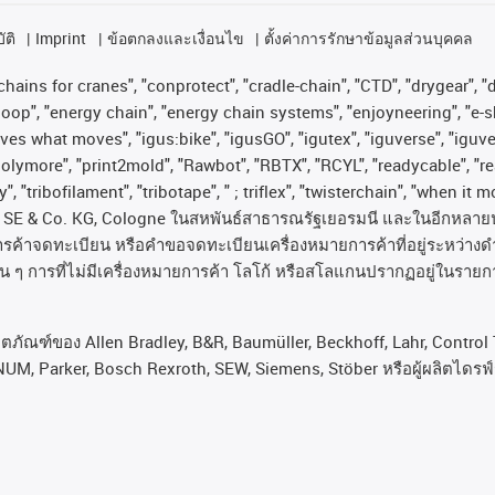
ัติ
Imprint
ข้อตกลงและเงื่อนไข
ตั้งค่าการรักษาข้อมูลส่วนบุคคล
hains for cranes", "conprotect", "cradle-chain", "CTD", "drygear", "dr
op", "energy chain", "energy chain systems", "enjoyneering", "e-skin", 
proves what moves", "igus:bike", "igusGO", "igutex", "iguverse", "igu
"polymore", "print2mold", "Rawbot", "RBTX", "RCYL", "readycable", "re
, "tribofilament", "tribotape", " ; triflex", "twisterchain", "when it 
SE & Co. KG, Cologne
ในสหพันธ์สาธารณรัฐเยอรมนี
และในอีกหลาย
ารค้าจดทะเบียน
หรือคำขอจดทะเบียนเครื่องหมายการค้าที่อยู่ระหว่างด
่น
ๆ
การที่ไม่มีเครื่องหมายการค้า
โลโก้
หรือสโลแกนปรากฏอยู่ในรายกา
ลิตภัณฑ์ของ Allen Bradley, B&R, Baumüller, Beckhoff, Lahr, Cont
NUM, Parker, Bosch Rexroth, SEW, Siemens, Stöber หรือผู้ผลิตไดรฟ์รา