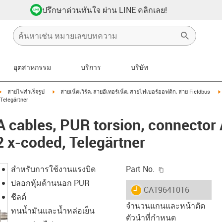
ปรึกษาด่วนทันใจ ผ่าน LINE คลิกเลย!
อุตสาหกรรม
บริการ
บริษัท
igus-icon-arrow-right
igus-icon-arrow-right
สายไฟสำเร็จรูป
สายเน็ตเวิร์ค, สายอีเทอร์เน็ต, สายไฟเบอร์ออฟติก, สาย Fieldbus
 Telegärtner
cables, PUR torsion, connector 
 x-coded, Telegärtner
igus-icon-copy-c
สำหรับการใช้งานแรงบิด
Part No.
ปลอกหุ้มด้านนอก PUR
igus-icon-lieferzeit
CAT9641016
ชีลด์
จำนวนแกนและหน้าตัด
ทนน้ำมันและน้ำหล่อเย็น
ตัวนำที่กำหนด