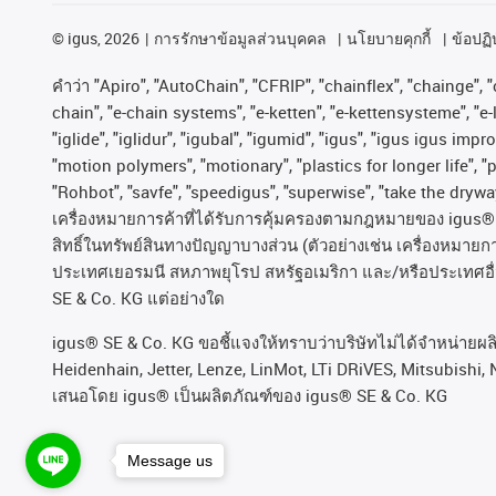
©
igus, 2026
การรักษาข้อมูลส่วนบุคคล
นโยบายคุกกี้
ข้อปฏิบ
คําว่า
"Apiro", "AutoChain", "CFRIP", "chainflex", "chainge", "c
chain", "e-chain systems", "e-ketten", "e-kettensysteme", "e-lo
"iglide", "iglidur", "igubal", "igumid", "igus", "igus igus im
"motion polymers", "motionary", "plastics for longer life", 
"Rohbot", "savfe", "speedigus", "superwise", "take the dryway"
เครื่องหมายการค้าที่ได้รับการคุ้มครองตามกฎหมายของ
igus® 
สิทธิ์ในทรัพย์สินทางปัญญาบางส่วน
(
ตัวอย่างเช่น
เครื่องหมายก
ประเทศเยอรมนี
สหภาพยุโรป
สหรัฐอเมริกา
และ
/
หรือประเทศอื
SE & Co. KG
แต่อย่างใด
igus® SE & Co. KG ขอชี้แจงให้ทราบว่าบริษัทไม่ได้จําหน่ายผ
Heidenhain, Jetter, Lenze, LinMot, LTi DRiVES, Mitsubishi, 
เสนอโดย igus® เป็นผลิตภัณฑ์ของ igus® SE & Co. KG
Message us