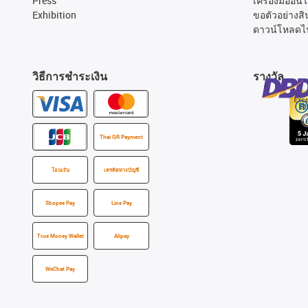
Press
เครื่องมืออนไ
Exhibition
ขอตัวอย่างสิ
ดาวน์โหลดไ
วิธีการชำระเงิน
รางวัล
Thai QR Payment
โอนเงิน
เครดิตทางบัญชี
Shopee Pay
Line Pay
True Money Wallet
Alipay
WeChat Pay