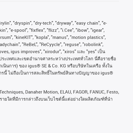
ylin", "dryspin", "dry-tech", "dryway", "easy chain", "e-
"e-spool", "fixflex", "flizz", "i.Cee", "ibow", "igear",
versum", "kineKIT", "kopla", "manus", "motion plastics",
adychain", "ReBeL", "ReCyycle", "reguse", "robolink",
moves, igus improves", "xirodur", "xiros"
และ
"yes"
เป็น
ประเทศและเขตอํานาจศาลระหว่างประเทศทั่วโลก
นี่คือรายชื่อ
ำเนินการ
)
ของ
igus® SE & Co. KG
หรือบริษัทในเครือ
ทั้งใน
รนี้
ไม่ถือเป็นการสละสิทธิ์ในทรัพย์สินทางปัญญาของ
igus®
rol Techniques, Danaher Motion, ELAU, FAGOR, FANUC, Festo,
ยใดที่มีการกล่าวถึงบนเว็บไซต์นี้แต่อย่างใดผลิตภัณฑ์ที่นํา