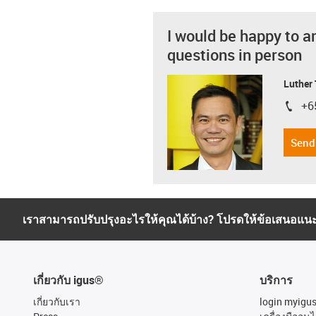
I would be happy to a
questions in person
Luther
+6
igus-i
Send
เราสามารถปรับปรุงอะไรให้คุณได้บ้าง? โปรดให้ข้อเสนอแน
เกี่ยวกับ igus®
บริการ
เกี่ยวกับเรา
login myigu