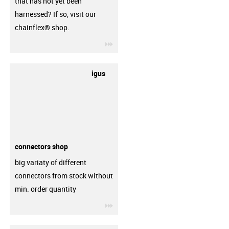
that has not yet been
harnessed? If so, visit our
chainflex® shop.
igus-icon-3arrow
igus
connectors shop
big variaty of different
connectors from stock without
min. order quantity
igus-icon-3arrow