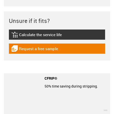
Unsure if it fits?
Calculate the service life
igus-icon-lebensdauerrechner
Request a free sample
igus-icon-gratismuster
CFRIP®
50% time saving during stripping.
igu