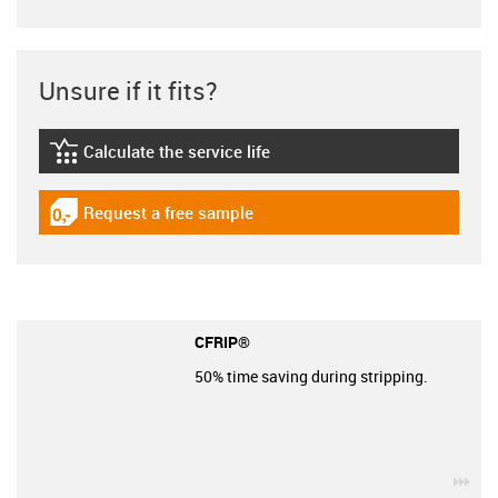
Unsure if it fits?
Calculate the service life
igus-icon-lebensdauerrechner
Request a free sample
igus-icon-gratismuster
CFRIP®
50% time saving during stripping.
igu