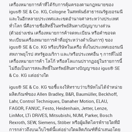
เครื่องหมายการค้าที่ได้รับการคุ้มครองตามกฎหมายของ
igus® SE & Co. KG, Cologne
ในสหพันธ์สาธารณรัฐเยอรมนี
และในอีกหลายประเทศและเขตอํานาจศาลระหว่างประเทศ
ทั่วโลก
นี่คือรายชื่อสิทธิ์ในทรัพย์สินทางปัญญาบางส่วน
(
ตัวอย่างเช่น
เครื่องหมายการค้าจดทะเบียน
หรือคำขอจด
ทะเบียนเครื่องหมายการค้าที่อยู่ระหว่างดำเนินการ
)
ของ
igus® SE & Co. KG
หรือบริษัทในเครือ
ทั้งในประเทศเยอรมนี
สหภาพยุโรป
สหรัฐอเมริกา
และ
/
หรือประเทศอื่น
ๆ
การที่ไม่มี
เครื่องหมายการค้า
โลโก้
หรือสโลแกนปรากฏอยู่ในรายการนี้
ไม่ถือเป็นการสละสิทธิ์ในทรัพย์สินทางปัญญาของ
igus® SE
& Co. KG
แต่อย่างใด
igus® SE & Co. KG ขอชี้แจงให้ทราบว่าบริษัทไม่ได้จําหน่าย
ผลิตภัณฑ์ของ Allen Bradley, B&R, Baumüller, Beckhoff,
Lahr, Control Techniques, Danaher Motion, ELAU,
FAGOR, FANUC, Festo, Heidenhain, Jetter, Lenze,
LinMot, LTi DRiVES, Mitsubishi, NUM, Parker, Bosch
Rexroth, SEW, Siemens, Stöber หรือผู้ผลิตไดรฟ์รายใดที่มี
การกล่าวถึงบนเว็บไซต์นี้แต่อย่างใดผลิตภัณฑ์ที่นําเสนอโดย