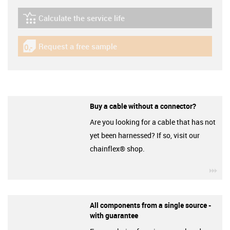
Calculate the service life
igus-icon-lebensdauerrechner
Request a free sample
igus-icon-gratismuster
Buy a cable without a connector?
Are you looking for a cable that has not
yet been harnessed? If so, visit our
chainflex® shop.
igu
All components from a single source -
with guarantee