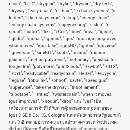
chain", "CTD", "drygear", "drylin", "dryspin", "dry-tech",
"dryway", "easy chain", "e-chain", "e-chain systems", "e-
ketten", "e-kettensysteme", "e-loop", "energy chain",
"energy chain systems", "enjoyneering", "e-skin", "e-
spool", "fixflex", "flizz", "i.Cee", "ibow", "igear", "iglide",
"iglidur", "igubal", "igumid", "igus", "igus igus improves
what moves", "igus:bike", "igusGO", "igutex", "iguverse",
"iguversum", "kineKIT", "kopla", "manus", "motion
plastics", "motion polymers", "motionary", "plastics for
longer life", "polymore", "print2mold", "Rawbot", "RBTX",
"RCYL", "readycable", "readychain", "ReBeL", "ReCyycle",
"reguse", "robolink", "Rohbot", "savfe", "speedigus",
"superwise", "take the dryway", "tribofilament",
"tribotape", " ; triflex", "twisterchain", "when it moves,
igus improves", "xirodur", "xiros"
และ
"yes"
เป็น
เครื่องหมายการค้าที่ได้รับการคุ้มครองตามกฎหมายของ
igus® SE & Co. KG, Cologne
ในสหพันธ์สาธารณรัฐเยอรมนี
และในอีกหลายประเทศและเขตอํานาจศาลระหว่างประเทศ
ทั่วโลก
นี่คือรายชื่อสิทธิ์ในทรัพย์สินทางปัญญาบางส่วน