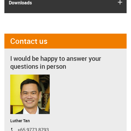
igus
Downloads
Contact us
I would be happy to answer your
questions in person
Luther Tan
+65 9773 8793
igus-icon-phone