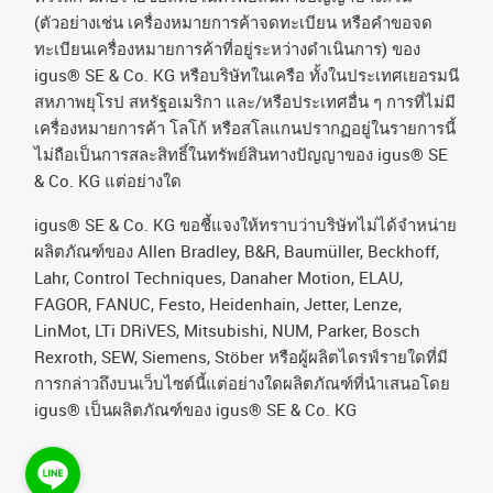
(
ตัวอย่างเช่น
เครื่องหมายการค้าจดทะเบียน
หรือคำขอจด
ทะเบียนเครื่องหมายการค้าที่อยู่ระหว่างดำเนินการ
)
ของ
igus® SE & Co. KG
หรือบริษัทในเครือ
ทั้งในประเทศเยอรมนี
สหภาพยุโรป
สหรัฐอเมริกา
และ
/
หรือประเทศอื่น
ๆ
การที่ไม่มี
เครื่องหมายการค้า
โลโก้
หรือสโลแกนปรากฏอยู่ในรายการนี้
ไม่ถือเป็นการสละสิทธิ์ในทรัพย์สินทางปัญญาของ
igus® SE
& Co. KG
แต่อย่างใด
igus® SE & Co. KG ขอชี้แจงให้ทราบว่าบริษัทไม่ได้จําหน่าย
ผลิตภัณฑ์ของ Allen Bradley, B&R, Baumüller, Beckhoff,
Lahr, Control Techniques, Danaher Motion, ELAU,
FAGOR, FANUC, Festo, Heidenhain, Jetter, Lenze,
LinMot, LTi DRiVES, Mitsubishi, NUM, Parker, Bosch
Rexroth, SEW, Siemens, Stöber หรือผู้ผลิตไดรฟ์รายใดที่มี
การกล่าวถึงบนเว็บไซต์นี้แต่อย่างใดผลิตภัณฑ์ที่นําเสนอโดย
igus® เป็นผลิตภัณฑ์ของ igus® SE & Co. KG