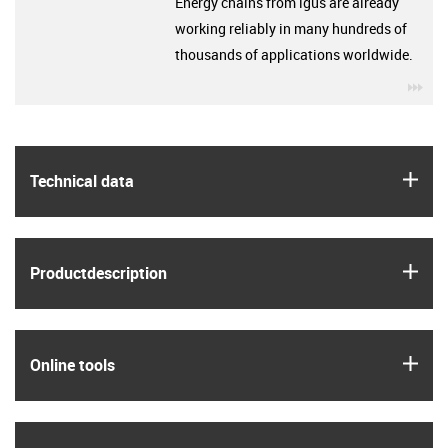
Energy chains from igus are already
working reliably in many hundreds of
thousands of applications worldwide.
igu
igus
Technical data
igus
Product­description
igus
Online tools