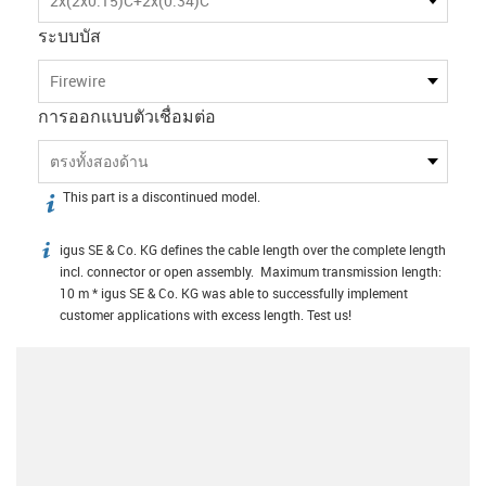
2x(2x0.15)C+2x(0.34)C
ระบบบัส
Firewire
การออกแบบตัวเชื่อมต่อ
ตรงทั้งสองด้าน
This part is a discontinued model.
igus-icon-info
igus SE & Co. KG defines the cable length over the complete length
igus-icon-info
incl. connector or open assembly. Maximum transmission length:
10 m * igus SE & Co. KG was able to successfully implement
customer applications with excess length. Test us!