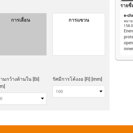
รายชื่
e-ch
con-check
การเลื่อน
การแขวน
หมายเ
158.0
Energ
prote
open
inne
board
ามกว้างด้านใน [Bi]
รัศมีการโค้งงอ [R] [mm]
m]
100
0