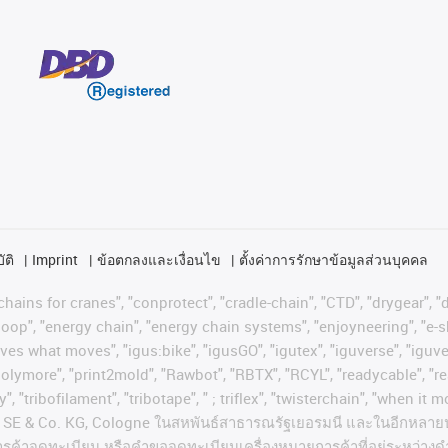
ัติ
Imprint
ข้อตกลงและเงื่อนไข
ตั้งค่าการรักษาข้อมูลส่วนบุคคล
hains for cranes", "conprotect", "cradle-chain", "CTD", "drygear", "dr
op", "energy chain", "energy chain systems", "enjoyneering", "e-skin", 
proves what moves", "igus:bike", "igusGO", "igutex", "iguverse", "igu
"polymore", "print2mold", "Rawbot", "RBTX", "RCYL", "readycable", "re
, "tribofilament", "tribotape", " ; triflex", "twisterchain", "when it 
SE & Co. KG, Cologne
ในสหพันธ์สาธารณรัฐเยอรมนี
และในอีกหลาย
ารค้าจดทะเบียน
หรือคำขอจดทะเบียนเครื่องหมายการค้าที่อยู่ระหว่างด