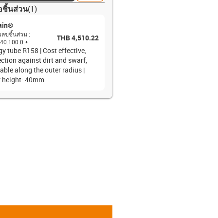
อชิ้นส่วน
(
1
)
ain®
ลขชิ้นส่วน
:
THB 4,510.22
40.100.0.+
y tube R158 | Cost effective,
ction against dirt and swarf,
able along the outer radius |
r height: 40mm