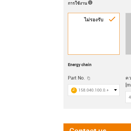
การใช้งาน
igus-i
ไม่รองรับ
Energy chain
igus-icon-copy-clip
Part No.
คว
[m
igus-icon-lieferzeit
158.040.100.0.+
4
Contact us