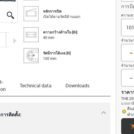
การป้
หลักการเปิด
igus-icon-lupe
igus-icon-lupe
igus-icon-lupe
igus-icon-lupe
ออฟเซ็
ความยา
เปิดได้ตามรัศมีด้านนอก
ความกว้างด้านใน [Bi]
40 mm
igus-icon-arrow-right
จำนวนร
-
รัศมีการโค้งงอ [R]
100 mm
จำนวนร
-
t­
Technical data
Downloads
ion
ราคา
THB 205
บวกภาษีม
สิน
igus-icon-dr
ารติดตั้ง:
ทำ
ca