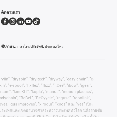
ติดตามเรา
ภาษา:
ภาษาไทย
ประเทศ:
ประเทศไทย
ylin", "dryspin", "dry-tech", "dryway", "easy chain", "e-
"e-spool", "fixflex", "flizz", "i.Cee", "ibow", "igear",
versum", "kineKIT", "kopla", "manus", "motion plastics",
adychain", "ReBeL", "ReCyycle", "reguse", "robolink",
moves, igus improves", "xirodur", "xiros"
และ
"yes"
เป็น
ประเทศและเขตอํานาจศาลระหว่างประเทศทั่วโลก
นี่คือรายชื่อ
ำเนินการ
)
ของ
igus® SE & Co. KG
หรือบริษัทในเครือ
ทั้งใน