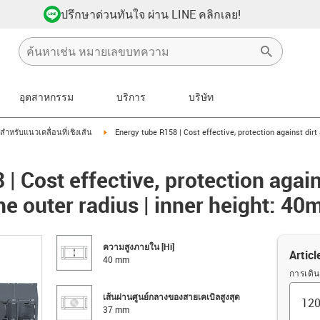
ปรึกษาด่วนทันใจ ผ่าน LINE คลิกเลย!
อุตสาหกรรม
บริการ
บริษัท
ow-right
igus-icon-arrow-right
สำหรับแนวเคลื่อนที่เชิงเส้น
Energy tube R158 | Cost effective, protection against dirt
| Cost effective, protection again
he outer radius | inner height: 4
ความสูงภายใน [Hi]
Articl
40 mm
การเดิน
เส้นผ่านศูนย์กลางของสายเคเบิลสูงสุด
37 mm