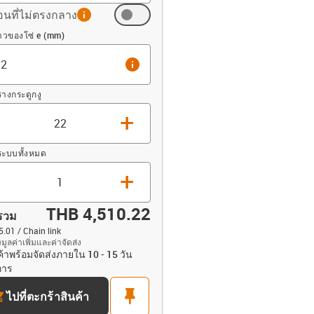
อนที่ไม่ตรงกลาง
info
ต (mm)
วของโซ่ e (mm)
info
างกระดูกงู
+
ะบบทั้งหมด
+
THB 4,510.22
รวม
.01 / Chain link
ูลค่าเพิ่มและค่าจัดส่ง
ค้าพร้อมจัดส่งภายใน 10 - 15 วัน
opdown-up
การ
rt
pin
ไปที่ตะกร้าสินค้า