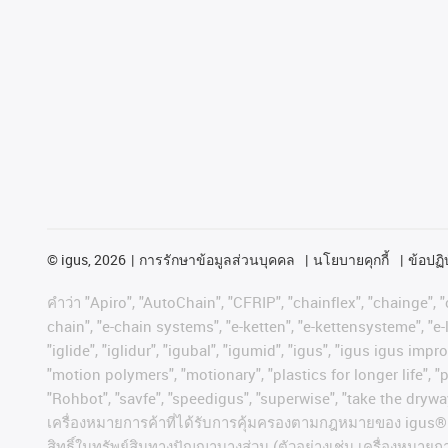
©
igus, 2026
การรักษาข้อมูลส่วนบุคคล
นโยบายคุกกี้
ข้อปฏิบ
คําว่า
"Apiro", "AutoChain", "CFRIP", "chainflex", "chainge", "c
chain", "e-chain systems", "e-ketten", "e-kettensysteme", "e-lo
"iglide", "iglidur", "igubal", "igumid", "igus", "igus igus im
"motion polymers", "motionary", "plastics for longer life", 
"Rohbot", "savfe", "speedigus", "superwise", "take the dryway"
เครื่องหมายการค้าที่ได้รับการคุ้มครองตามกฎหมายของ
igus® 
สิทธิ์ในทรัพย์สินทางปัญญาบางส่วน
(
ตัวอย่างเช่น
เครื่องหมายก