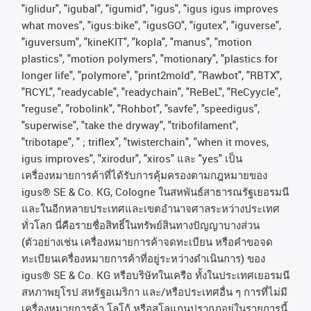
"iglidur", "igubal", "igumid", "igus", "igus igus improves
what moves", "igus:bike", "igusGO", "igutex", "iguverse",
"iguversum", "kineKIT", "kopla", "manus", "motion
plastics", "motion polymers", "motionary", "plastics for
longer life", "polymore", "print2mold", "Rawbot", "RBTX",
"RCYL", "readycable", "readychain", "ReBeL", "ReCyycle",
"reguse", "robolink", "Rohbot", "savfe", "speedigus",
"superwise", "take the dryway", "tribofilament",
"tribotape", " ; triflex", "twisterchain", "when it moves,
igus improves", "xirodur", "xiros"
และ
"yes"
เป็น
เครื่องหมายการค้าที่ได้รับการคุ้มครองตามกฎหมายของ
igus® SE & Co. KG, Cologne
ในสหพันธ์สาธารณรัฐเยอรมนี
และในอีกหลายประเทศและเขตอํานาจศาลระหว่างประเทศ
ทั่วโลก
นี่คือรายชื่อสิทธิ์ในทรัพย์สินทางปัญญาบางส่วน
(
ตัวอย่างเช่น
เครื่องหมายการค้าจดทะเบียน
หรือคำขอจด
ทะเบียนเครื่องหมายการค้าที่อยู่ระหว่างดำเนินการ
)
ของ
igus® SE & Co. KG
หรือบริษัทในเครือ
ทั้งในประเทศเยอรมนี
สหภาพยุโรป
สหรัฐอเมริกา
และ
/
หรือประเทศอื่น
ๆ
การที่ไม่มี
เครื่องหมายการค้า
โลโก้
หรือสโลแกนปรากฏอยู่ในรายการนี้