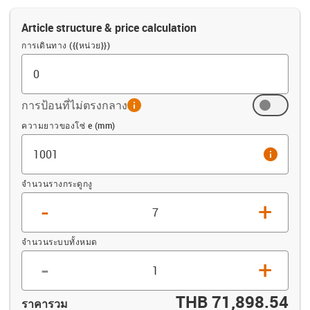
Article structure & price calculation
การเดินทาง ({{หน่วย}})
การป้อนที่ไม่ตรงกลาง
info
ออฟเซ็ต (mm)
ความยาวของโซ่ e (mm)
info
จำนวนรางกระดูกงู
-
+
จำนวนระบบทั้งหมด
-
+
THB 71,898.54
ราคารวม