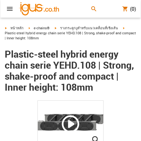
(0)
igus-icon-arrow-right
igus-icon-arrow-right
igus-icon-arrow-right
igus-icon-
หน้าหลัก
e-chains®
รางกระดูกงูสำหรับแนวเคลื่อนที่เชิงเส้น
Plastic-steel hybrid energy chain serie YEHD.108 | Strong, shake-proof and compact
| Inner height: 108mm
Plastic-steel hybrid energy
chain serie YEHD.108 | Strong,
shake-proof and compact |
Inner height: 108mm
igus-icon-lupe
igus-icon-lupe
igus-icon-lupe
igus-icon-lupe
igus-icon-lupe
igus-icon-lupe