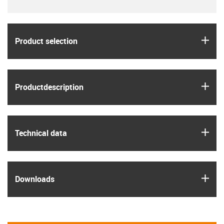
igus
Product selection
igus
Product­description
igus
Technical data
igus
Downloads