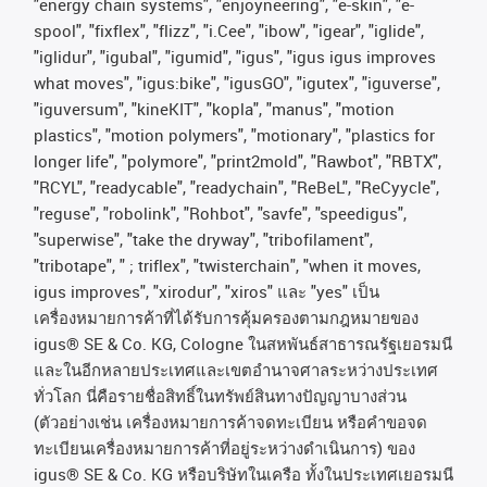
"energy chain systems", "enjoyneering", "e-skin", "e-
spool", "fixflex", "flizz", "i.Cee", "ibow", "igear", "iglide",
"iglidur", "igubal", "igumid", "igus", "igus igus improves
what moves", "igus:bike", "igusGO", "igutex", "iguverse",
"iguversum", "kineKIT", "kopla", "manus", "motion
plastics", "motion polymers", "motionary", "plastics for
longer life", "polymore", "print2mold", "Rawbot", "RBTX",
"RCYL", "readycable", "readychain", "ReBeL", "ReCyycle",
"reguse", "robolink", "Rohbot", "savfe", "speedigus",
"superwise", "take the dryway", "tribofilament",
"tribotape", " ; triflex", "twisterchain", "when it moves,
igus improves", "xirodur", "xiros"
และ
"yes"
เป็น
เครื่องหมายการค้าที่ได้รับการคุ้มครองตามกฎหมายของ
igus® SE & Co. KG, Cologne
ในสหพันธ์สาธารณรัฐเยอรมนี
และในอีกหลายประเทศและเขตอํานาจศาลระหว่างประเทศ
ทั่วโลก
นี่คือรายชื่อสิทธิ์ในทรัพย์สินทางปัญญาบางส่วน
(
ตัวอย่างเช่น
เครื่องหมายการค้าจดทะเบียน
หรือคำขอจด
ทะเบียนเครื่องหมายการค้าที่อยู่ระหว่างดำเนินการ
)
ของ
igus® SE & Co. KG
หรือบริษัทในเครือ
ทั้งในประเทศเยอรมนี