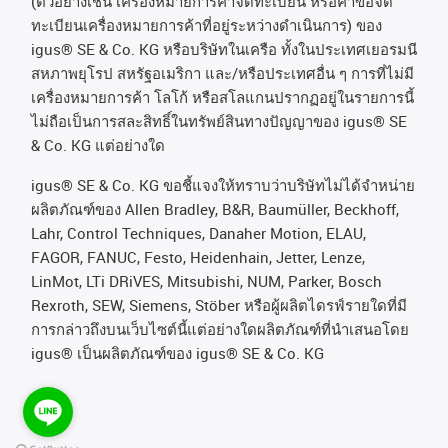
(
ตัวอย่างเช่น
เครื่องหมายการค้าจดทะเบียน
หรือคำขอจด
ทะเบียนเครื่องหมายการค้าที่อยู่ระหว่างดำเนินการ
)
ของ
igus® SE & Co. KG
หรือบริษัทในเครือ
ทั้งในประเทศเยอรมนี
สหภาพยุโรป
สหรัฐอเมริกา
และ
/
หรือประเทศอื่น
ๆ
การที่ไม่มี
เครื่องหมายการค้า
โลโก้
หรือสโลแกนปรากฏอยู่ในรายการนี้
ไม่ถือเป็นการสละสิทธิ์ในทรัพย์สินทางปัญญาของ
igus® SE
& Co. KG
แต่อย่างใด
igus® SE & Co. KG ขอชี้แจงให้ทราบว่าบริษัทไม่ได้จําหน่าย
ผลิตภัณฑ์ของ Allen Bradley, B&R, Baumüller, Beckhoff,
Lahr, Control Techniques, Danaher Motion, ELAU,
FAGOR, FANUC, Festo, Heidenhain, Jetter, Lenze,
LinMot, LTi DRiVES, Mitsubishi, NUM, Parker, Bosch
Rexroth, SEW, Siemens, Stöber หรือผู้ผลิตไดรฟ์รายใดที่มี
การกล่าวถึงบนเว็บไซต์นี้แต่อย่างใดผลิตภัณฑ์ที่นําเสนอโดย
igus® เป็นผลิตภัณฑ์ของ igus® SE & Co. KG