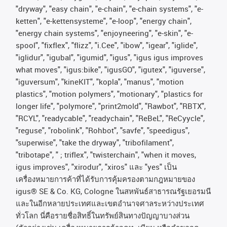
"dryway", "easy chain", "e-chain", "e-chain systems", "e-
ketten", "e-kettensysteme", "e-loop", "energy chain",
"energy chain systems", "enjoyneering", "e-skin", "e-
spool", "fixflex", "flizz", "i.Cee", "ibow", "igear", "iglide",
"iglidur", "igubal", "igumid", "igus", "igus igus improves
what moves", "igus:bike", "igusGO", "igutex", "iguverse",
"iguversum", "kineKIT", "kopla", "manus", "motion
plastics", "motion polymers", "motionary", "plastics for
longer life", "polymore", "print2mold", "Rawbot", "RBTX",
"RCYL", "readycable", "readychain", "ReBeL", "ReCyycle",
"reguse", "robolink", "Rohbot", "savfe", "speedigus",
"superwise", "take the dryway", "tribofilament",
"tribotape", " ; triflex", "twisterchain", "when it moves,
igus improves", "xirodur", "xiros"
และ
"yes"
เป็น
เครื่องหมายการค้าที่ได้รับการคุ้มครองตามกฎหมายของ
igus® SE & Co. KG, Cologne
ในสหพันธ์สาธารณรัฐเยอรมนี
และในอีกหลายประเทศและเขตอํานาจศาลระหว่างประเทศ
ทั่วโลก
นี่คือรายชื่อสิทธิ์ในทรัพย์สินทางปัญญาบางส่วน