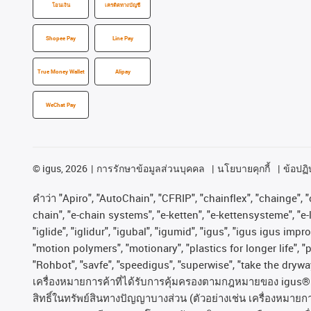
โอนเงิน
เครดิตทางบัญชี
Shopee Pay
Line Pay
True Money Wallet
Alipay
WeChat Pay
©
igus, 2026
การรักษาข้อมูลส่วนบุคคล
นโยบายคุกกี้
ข้อปฏิบ
คําว่า
"Apiro", "AutoChain", "CFRIP", "chainflex", "chainge", "c
chain", "e-chain systems", "e-ketten", "e-kettensysteme", "e-lo
"iglide", "iglidur", "igubal", "igumid", "igus", "igus igus im
"motion polymers", "motionary", "plastics for longer life", 
"Rohbot", "savfe", "speedigus", "superwise", "take the dryway"
เครื่องหมายการค้าที่ได้รับการคุ้มครองตามกฎหมายของ
igus® 
สิทธิ์ในทรัพย์สินทางปัญญาบางส่วน
(
ตัวอย่างเช่น
เครื่องหมายก