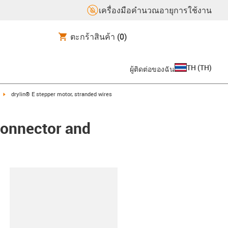
เครื่องมือคำนวณอายุการใช้งาน
ตะกร้าสินค้า
(0)
TH
(
TH
)
ผู้ติดต่อของฉัน
igus-icon-arrow-right
drylin® E stepper motor, stranded wires
connector and
lipboard
8-L-A-AAAB