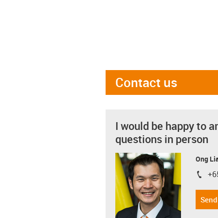
Contact us
I would be happy to a
questions in person
Ong Li
+6
igus-i
Send