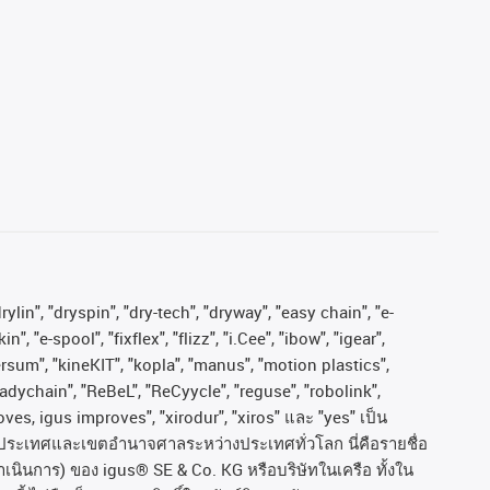
ylin", "dryspin", "dry-tech", "dryway", "easy chain", "e-
"e-spool", "fixflex", "flizz", "i.Cee", "ibow", "igear",
versum", "kineKIT", "kopla", "manus", "motion plastics",
adychain", "ReBeL", "ReCyycle", "reguse", "robolink",
moves, igus improves", "xirodur", "xiros"
และ
"yes"
เป็น
ประเทศและเขตอํานาจศาลระหว่างประเทศทั่วโลก
นี่คือรายชื่อ
ำเนินการ
)
ของ
igus® SE & Co. KG
หรือบริษัทในเครือ
ทั้งใน