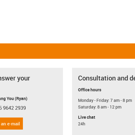
nswer your
Consultation and d
Office hours
ang You (Ryan)
Monday - Friday: 7 am - 8 pm
Saturday: 8 am - 12 pm
5 9642 2939
con-phone
Live chat
 an e-mail
24h