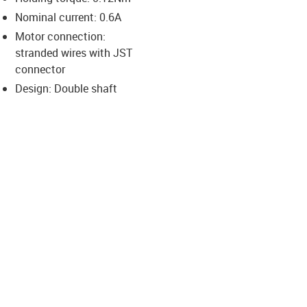
-icon-lupe
-icon-lupe
-icon-lupe
-icon-lupe
Nominal current: 0.6A
Motor connection:
stranded wires with JST
us-icon-arrow-right
connector
Design: Double shaft