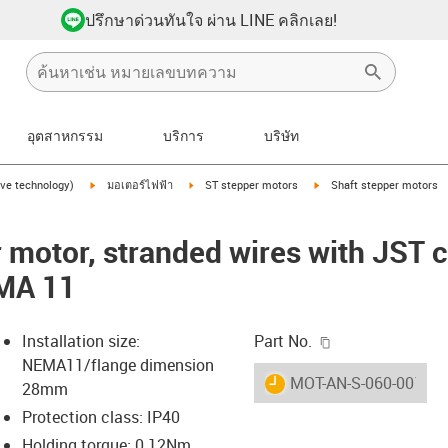
ปรึกษาด่วนทันใจ ผ่าน LINE คลิกเลย!
อุตสาหกรรม
บริการ
บริษัท
igus-icon-arrow-right
igus-icon-arrow-right
igus-icon-arrow-right
ive technology)
มอเตอร์ไฟฟ้า
ST stepper motors
Shaft stepper motors
1
r motor, stranded wires with JST 
EMA 11
igus-icon-copy-c
Installation size:
Part No.
NEMA11/flange dimension
igus-icon-lieferzeit
MOT-AN-S-060-001-02
28mm
Protection class: IP40
Holding torque: 0.12Nm