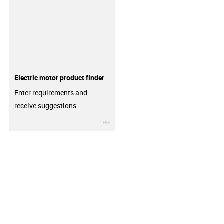
Electric motor product finder
Enter requirements and
receive suggestions
igus-icon-3arrow