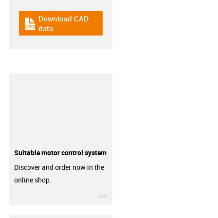
Download CAD
igus-icon-cad-dateien
data
Suitable motor control system
Discover and order now in the
online shop.
igus-icon-3arrow