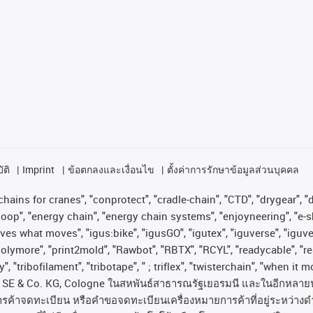
ัติ
Imprint
ข้อตกลงและเงื่อนไข
ตั้งค่าการรักษาข้อมูลส่วนบุคคล
hains for cranes", "conprotect", "cradle-chain", "CTD", "drygear", "dr
op", "energy chain", "energy chain systems", "enjoyneering", "e-skin", 
proves what moves", "igus:bike", "igusGO", "igutex", "iguverse", "igu
"polymore", "print2mold", "Rawbot", "RBTX", "RCYL", "readycable", "re
, "tribofilament", "tribotape", " ; triflex", "twisterchain", "when it 
SE & Co. KG, Cologne
ในสหพันธ์สาธารณรัฐเยอรมนี
และในอีกหลาย
ารค้าจดทะเบียน
หรือคำขอจดทะเบียนเครื่องหมายการค้าที่อยู่ระหว่างด