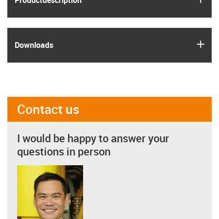
igus
Downloads
Contact us
I would be happy to answer your
questions in person