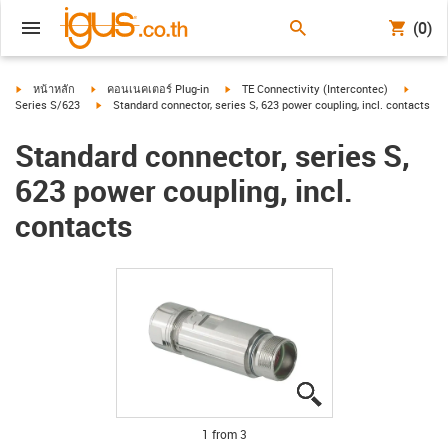
(0)
igus-icon-arrow-right
igus-icon-arrow-right
igus-icon-arrow-right
igus-ico
หน้าหลัก
คอนเนคเตอร์ Plug-in
TE Connectivity (Intercontec)
igus-icon-arrow-right
Series S/623
Standard connector, series S, 623 power coupling, incl. contacts
Standard connector, series S,
623 power coupling, incl.
contacts
igus-icon-lupe
igus-icon-lupe
igus-icon-lupe
1 from 3