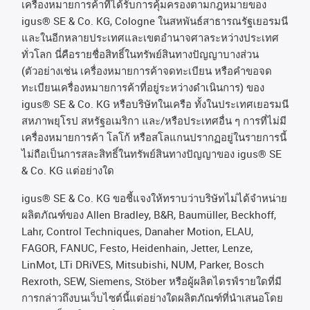
เครื่องหมายการค้าที่ได้รับการคุ้มครองตามกฎหมายของ
igus® SE & Co. KG, Cologne
ในสหพันธ์สาธารณรัฐเยอรมนี
และในอีกหลายประเทศและเขตอํานาจศาลระหว่างประเทศ
ทั่วโลก
นี่คือรายชื่อสิทธิ์ในทรัพย์สินทางปัญญาบางส่วน
(
ตัวอย่างเช่น
เครื่องหมายการค้าจดทะเบียน
หรือคำขอจด
ทะเบียนเครื่องหมายการค้าที่อยู่ระหว่างดำเนินการ
)
ของ
igus® SE & Co. KG
หรือบริษัทในเครือ
ทั้งในประเทศเยอรมนี
สหภาพยุโรป
สหรัฐอเมริกา
และ
/
หรือประเทศอื่น
ๆ
การที่ไม่มี
เครื่องหมายการค้า
โลโก้
หรือสโลแกนปรากฏอยู่ในรายการนี้
ไม่ถือเป็นการสละสิทธิ์ในทรัพย์สินทางปัญญาของ
igus® SE
& Co. KG
แต่อย่างใด
igus® SE & Co. KG ขอชี้แจงให้ทราบว่าบริษัทไม่ได้จําหน่าย
ผลิตภัณฑ์ของ Allen Bradley, B&R, Baumüller, Beckhoff,
Lahr, Control Techniques, Danaher Motion, ELAU,
FAGOR, FANUC, Festo, Heidenhain, Jetter, Lenze,
LinMot, LTi DRiVES, Mitsubishi, NUM, Parker, Bosch
Rexroth, SEW, Siemens, Stöber หรือผู้ผลิตไดรฟ์รายใดที่มี
การกล่าวถึงบนเว็บไซต์นี้แต่อย่างใดผลิตภัณฑ์ที่นําเสนอโดย