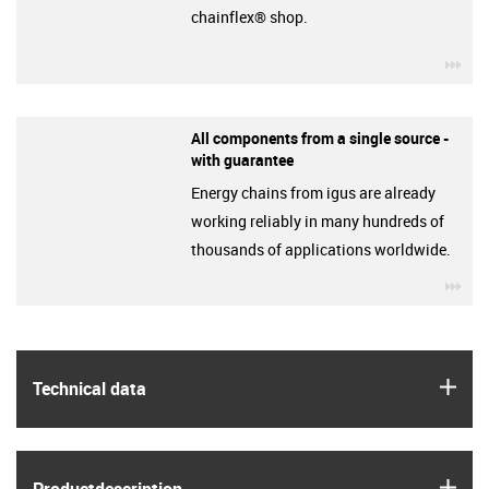
chainflex® shop.
igu
All components from a single source -
with guarantee
Energy chains from igus are already
working reliably in many hundreds of
thousands of applications worldwide.
igu
igus
Technical data
igus
Product­description