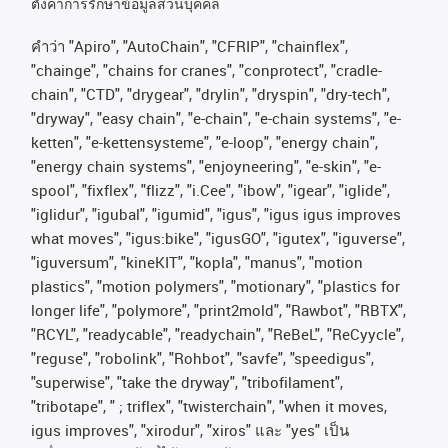
ตั้งค่าการรักษาข้อมูลส่วนบุคคล
คําว่า
"Apiro", "AutoChain", "CFRIP", "chainflex",
"chainge", "chains for cranes", "conprotect", "cradle-
chain", "CTD", "drygear", "drylin", "dryspin", "dry-tech",
"dryway", "easy chain", "e-chain", "e-chain systems", "e-
ketten", "e-kettensysteme", "e-loop", "energy chain",
"energy chain systems", "enjoyneering", "e-skin", "e-
spool", "fixflex", "flizz", "i.Cee", "ibow", "igear", "iglide",
"iglidur", "igubal", "igumid", "igus", "igus igus improves
what moves", "igus:bike", "igusGO", "igutex", "iguverse",
"iguversum", "kineKIT", "kopla", "manus", "motion
plastics", "motion polymers", "motionary", "plastics for
longer life", "polymore", "print2mold", "Rawbot", "RBTX",
"RCYL", "readycable", "readychain", "ReBeL", "ReCyycle",
"reguse", "robolink", "Rohbot", "savfe", "speedigus",
"superwise", "take the dryway", "tribofilament",
"tribotape", " ; triflex", "twisterchain", "when it moves,
igus improves", "xirodur", "xiros"
และ
"yes"
เป็น