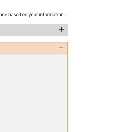
lange based on your information.
igus-icon-plus
igus-icon-minus
ashers (T)
Disc springs (TE)
lips (EC)
Clip-in double flange
bearing (D)