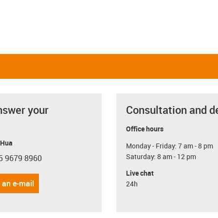
Linear and rotating
Linear and pivoting
igus-icon-close-cross
Restore defaults
i
nswer your
Consultation and d
Office hours
 Hua
Monday - Friday: 7 am - 8 pm
Saturday: 8 am - 12 pm
5 9679 8960
con-phone
Live chat
 an e-mail
24h