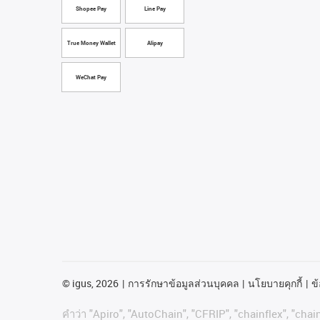
Shopee Pay
Line Pay
True Money Wallet
Alipay
WeChat Pay
©
igus, 2026
การรักษาข้อมูลส่วนบุคคล
นโยบายคุกกี้
ข้
คําว่า
"Apiro", "AutoChain", "CFRIP", "chainflex", "chain