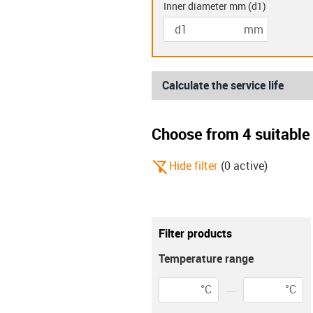
Inner diameter mm
(
d1
)
mm
Double flanged
Two hole
bearings (K)
bearing
Calculate the service life
Choose from 4 suitable 
igus-icon-filter-alt-off
Hide filter
(
0
active
)
Metric
imperial
Filter products
igus-icon-info
This setting only affects the calculati
Temperature range
Environment
°C
°C
igus-icon-info-circ
Environment
Tempera