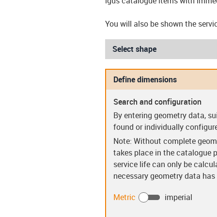
igus catalogue items with immed
You will also be shown the servi
Select shape
Define dimensions
Search and configuration
Sleeve bearings (S)
Flanged be
By entering geometry data, su
found or individually configur
Note: Without complete geome
takes place in the catalogue p
service life can only be calcu
necessary geometry data has b
Guide rings (PR)
Clip bear
Metric
imperial