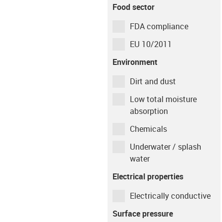
Food sector
dry
23
°C
FDA compliance
Shaft material
EU 10/2011
Environment
Cf53
Dirt and dust
Low total moisture
Type of operation
absorption
Chemicals
Continuous
Intermittent
Underwater / splash
Movement time per
water
hour
Electrical properties
min
Electrically conductive
Type of movement
Surface pressure