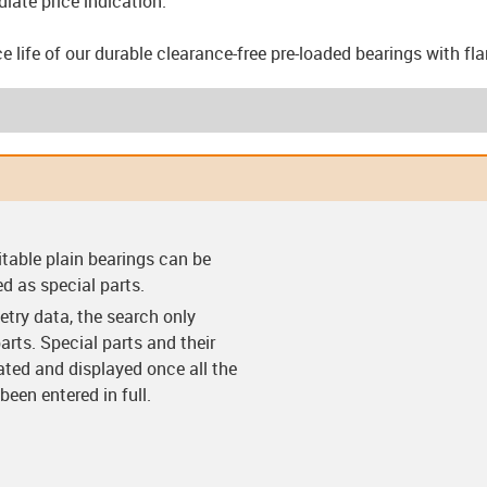
iate price indication.
ce life of our durable clearance-free pre-loaded bearings with f
arings (F)
Clearance-free pre-
Clearance-free pre-
Thrust w
itable plain bearings can be
loaded bearings (VS)
loaded bearing with
flange (VF)
ed as special parts.
try data, the search only
arts. Special parts and their
lated and displayed once all the
een entered in full.
ings (C)
Split bearings (Y)
Split bearings with
Easy c
anti-rotation feature
(Y-K)