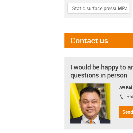
MPa
Rotating
Linear
Pivoting
igus-icon-info-circle-gray
Speed
r/min
Contact us
I would be happy to a
questions in person
Aw Kai
+6
igus-i
Send