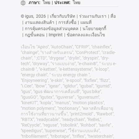
ภาษา:
ไทย
|
ประเทศ:
ไทย
© igus,
2026
|
เกี่ยวกับบริษัท
|
ร่วมงานกับเรา
|
สื่อ
|
งานแสดงสินค้า
|
การสั่งซื้อ
|
แผนที่
|
การคุ้มครองข้อมูลส่วนบุคคล
|
นโยบายคุกกี้
|
กฎขั้นตอน
|
Imprint
|
ข้อตกลงและเงื่อนไข
เงื่อนไข "Apiro", "AutoChain", "CFRIP", "chainflex",
"chainge", "รางสำหรับเครน", "ConProtect", "cradle-
chain", " ;CTD", "drygear", "drylin", "dryspin", "dry-
tech", "dryway", "รางแบบง่าย", "e-chain®", " ระบบ e-
chain® ", "e-ketten", "e-kettensysteme", "e-loop",
"energy chain", " ระบบ energy chain ",
"Enjoyneering", "e-skin", "e-spool", "fixflex", "flizz",
"i.Cee", "ibow", "igear" , "iglidur", "igubal", "igumid",
"igus", "igus พัฒนาการเคลื่อนที่", "igus:bike",
"igusGO", "igutex", "iguverse" , "iguversum",
"kineKIT", "kopla", "manus", "motion plastics",
"motion polymers", "motionary", "พลาสติกเพื่ออายุ
การใช้งานที่ยาวนานขึ้น", "print2mold" , "Rawbot",
"RBTX", "readycable", "readychain", "ReBeL",
"ReCyycle", "reguse", "robolink", "Rohbot", "savfe" ,
"speedigus", "superwise", "ใช้งานแบบแห้ง",
"tribofilament", "tribotape", "triflex", "twisterchain",