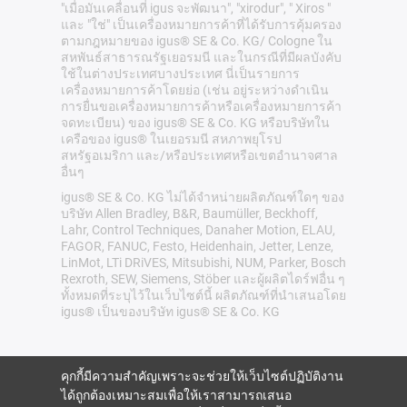
"เมื่อมันเคลื่อนที่ igus จะพัฒนา", "xirodur", " Xiros "
และ "ใช่" เป็นเครื่องหมายการค้าที่ได้รับการคุ้มครอง
ตามกฎหมายของ igus® SE & Co. KG/ Cologne ใน
สหพันธ์สาธารณรัฐเยอรมนี และในกรณีที่มีผลบังคับ
ใช้ในต่างประเทศบางประเทศ นี่เป็นรายการ
เครื่องหมายการค้าโดยย่อ (เช่น อยู่ระหว่างดำเนิน
การยื่นขอเครื่องหมายการค้าหรือเครื่องหมายการค้า
จดทะเบียน) ของ igus® SE & Co. KG หรือบริษัทใน
เครือของ igus® ในเยอรมนี สหภาพยุโรป
สหรัฐอเมริกา และ/หรือประเทศหรือเขตอำนาจศาล
อื่นๆ
igus® SE & Co. KG ไม่ได้จำหน่ายผลิตภัณฑ์ใดๆ ของ
บริษัท Allen Bradley, B&R, Baumüller, Beckhoff,
Lahr, Control Techniques, Danaher Motion, ELAU,
FAGOR, FANUC, Festo, Heidenhain, Jetter, Lenze,
LinMot, LTi DRiVES, Mitsubishi, NUM, Parker, Bosch
Rexroth, SEW, Siemens, Stöber และผู้ผลิตไดร์ฟอื่น ๆ
ทั้งหมดที่ระบุไว้ในเว็บไซต์นี้ ผลิตภัณฑ์ที่นำเสนอโดย
igus® เป็นของบริษัท igus® SE & Co. KG
คุกกี้มีความสำคัญเพราะจะช่วยให้เว็บไซต์ปฏิบัติงาน
ได้ถูกต้องเหมาะสมเพื่อให้เราสามารถเสนอ