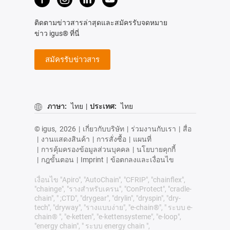
ติดตามข่าวสารล่าสุดและสมัครรับจดหมาย
ข่าว igus® ที่นี่
สมัครรับข่าวสาร
ภาษา:
ไทย
|
ประเทศ:
ไทย
© igus,
2026
|
เกี่ยวกับบริษัท
|
ร่วมงานกับเรา
|
สื่อ
|
งานแสดงสินค้า
|
การสั่งซื้อ
|
แผนที่
|
การคุ้มครองข้อมูลส่วนบุคคล
|
นโยบายคุกกี้
|
กฎขั้นตอน
|
Imprint
|
ข้อตกลงและเงื่อนไข
เงื่อนไข "Apiro", "AutoChain", "CFRIP", "chainflex",
"chainge", "รางสำหรับเครน", "ConProtect", "cradle-
chain", " ;CTD", "drygear", "drylin", "dryspin", "dry-
tech", "dryway", "รางแบบง่าย", "e-chain®", " ระบบ e-
chain® ", "e-ketten", "e-kettensysteme", "e-loop",
"energy chain", " ระบบ energy chain ",