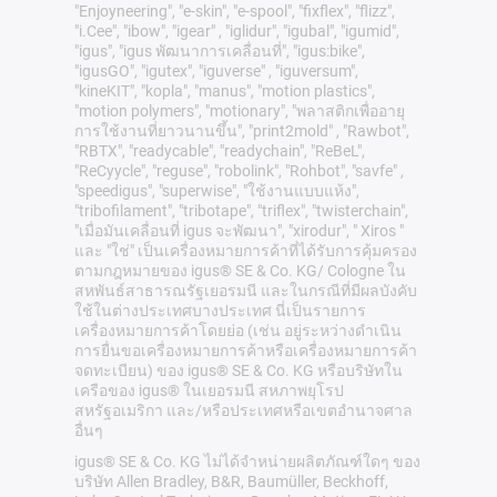
"Enjoyneering", "e-skin", "e-spool", "fixflex", "flizz",
"i.Cee", "ibow", "igear" , "iglidur", "igubal", "igumid",
"igus", "igus พัฒนาการเคลื่อนที่", "igus:bike",
"igusGO", "igutex", "iguverse" , "iguversum",
"kineKIT", "kopla", "manus", "motion plastics",
"motion polymers", "motionary", "พลาสติกเพื่ออายุ
การใช้งานที่ยาวนานขึ้น", "print2mold" , "Rawbot",
"RBTX", "readycable", "readychain", "ReBeL",
"ReCyycle", "reguse", "robolink", "Rohbot", "savfe" ,
"speedigus", "superwise", "ใช้งานแบบแห้ง",
"tribofilament", "tribotape", "triflex", "twisterchain",
"เมื่อมันเคลื่อนที่ igus จะพัฒนา", "xirodur", " Xiros "
และ "ใช่" เป็นเครื่องหมายการค้าที่ได้รับการคุ้มครอง
ตามกฎหมายของ igus® SE & Co. KG/ Cologne ใน
สหพันธ์สาธารณรัฐเยอรมนี และในกรณีที่มีผลบังคับ
ใช้ในต่างประเทศบางประเทศ นี่เป็นรายการ
เครื่องหมายการค้าโดยย่อ (เช่น อยู่ระหว่างดำเนิน
การยื่นขอเครื่องหมายการค้าหรือเครื่องหมายการค้า
จดทะเบียน) ของ igus® SE & Co. KG หรือบริษัทใน
เครือของ igus® ในเยอรมนี สหภาพยุโรป
สหรัฐอเมริกา และ/หรือประเทศหรือเขตอำนาจศาล
อื่นๆ
igus® SE & Co. KG ไม่ได้จำหน่ายผลิตภัณฑ์ใดๆ ของ
บริษัท Allen Bradley, B&R, Baumüller, Beckhoff,