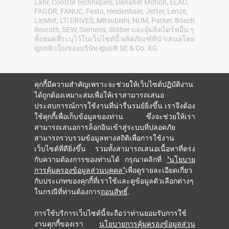
Lahr, Control Techniques, Danaher Motion, ELAU,
FAGOR, FANUC, Festo, Heidenhain, Jetter, Lenze,
LinMot, LTi DRiVES, Mitsubishi, NUM, Parker, Bosch
Rexroth, SEW, Siemens, Stöber และผู้ผลิตไดร์ฟอื่น ๆ
ทั้งหมดที่ระบุไว้ในเว็บไซต์นี้ ผลิตภัณฑ์ที่นำเสนอโดย
igus® เป็นของบริษัท igus® SE & Co. KG
คุกกี้มีความสำคัญเพราะจะช่วยให้เว็บไซต์ปฏิบัติงาน
ได้ถูกต้องเหมาะสมเพื่อให้เราสามารถเสนอ
ประสบการณ์การใช้งานที่น่ารื่นรมย์ยิ่งขึ้น เราจึงต้อง
ใช้คุกกี้เพื่อเก็บข้อมูลของท่าน ซึ่งจะช่วยให้เรา
สามารถเสนอการล็อกอินเข้าสู่ระบบที่ปลอดภัย
สามารถรวบรวมข้อมูลทางสถิติเพื่อการใช้งาน
เว็บไซต์ที่ดียิ่งขึ้น รวมทั้งสามารถเสนอเนื้อหาที่ตรง
กับความต้องการของท่านได้ กรุณาคลิกที่
"นโยบาย
การคุ้มครองข้อมูลส่วนบุคคล“
เพื่อดูรายละเอียดเกี่ยว
กับประเภทของคุกกี้ที่เราใช้และดูข้อมูลตัวเลือกต่างๆ
ในกรณีที่ท่านต้องการ
ถอนสิทธิ์
.
การใช้บริการเว็บไซต์นี้จะถือว่าท่านยอมรับการใช้
งานคุกกี้ของเรา
นโยบายการคุ้มครองข้อมูลส่วน