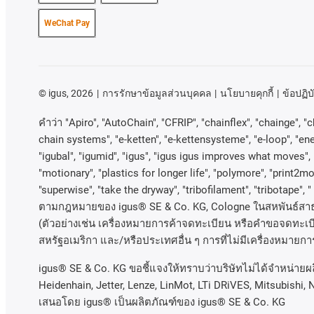
WeChat Pay
©
igus, 2026
การรักษาข้อมูลส่วนบุคคล
นโยบายคุกกี้
ข้อปฏิบั
คําว่า
"Apiro", "AutoChain", "CFRIP", "chainflex", "chainge", "ch
chain systems", "e-ketten", "e-kettensysteme", "e-loop", "energy
"igubal", "igumid", "igus", "igus igus improves what moves", 
"motionary", "plastics for longer life", "polymore", "print2mo
"superwise", "take the dryway", "tribofilament", "tribotape", "
ตามกฎหมายของ
igus® SE & Co. KG, Cologne
ในสหพันธ์สา
(
ตัวอย่างเช่น
เครื่องหมายการค้าจดทะเบียน
หรือคำขอจดทะเบีย
สหรัฐอเมริกา
และ
/
หรือประเทศอื่น
ๆ
การที่ไม่มีเครื่องหมายกา
igus® SE & Co. KG ขอชี้แจงให้ทราบว่าบริษัทไม่ได้จําหน่ายผ
Heidenhain, Jetter, Lenze, LinMot, LTi DRiVES, Mitsubishi, 
เสนอโดย igus® เป็นผลิตภัณฑ์ของ igus® SE & Co. KG