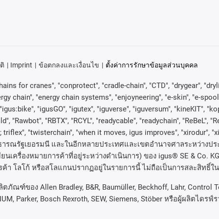
ติ
Imprint
ข้อตกลงและเงื่อนไข
ตั้งค่าการรักษาข้อมูลส่วนบุคคล
ains for cranes", "conprotect", "cradle-chain", "CTD", "drygear", "drylin"
 chain", "energy chain systems", "enjoyneering", "e-skin", "e-spool", "fixf
"igus:bike", "igusGO", "igutex", "iguverse", "iguversum", "kineKIT", "
ld", "Rawbot", "RBTX", "RCYL", "readycable", "readychain", "ReBeL", "Re
 ; triflex", "twisterchain", "when it moves, igus improves", "xirodur", "
ธารณรัฐเยอรมนี
และในอีกหลายประเทศและเขตอํานาจศาลระหว่างประ
นเครื่องหมายการค้าที่อยู่ระหว่างดำเนินการ
)
ของ
igus® SE & Co. K
รค้า
โลโก้
หรือสโลแกนปรากฏอยู่ในรายการนี้
ไม่ถือเป็นการสละสิทธิ์
ลิตภัณฑ์ของ Allen Bradley, B&R, Baumüller, Beckhoff, Lahr, Contro
NUM, Parker, Bosch Rexroth, SEW, Siemens, Stöber หรือผู้ผลิตไดรฟ์ราย