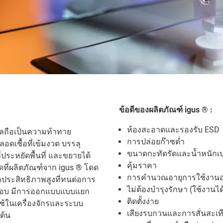
ข้อดีของผลิตภัณฑ์ igus ® :
ห้องสะอาดและรองรับ ESD
ลถือเป็นความท้าทาย
การปล่อยก๊าซต่ำ
อดเชื้อที่เข้มงวด บรรลุ
ขนาดกะทัดรัดและน้ำหนักเ
ระหยัดพื้นที่ และขยายได้
คุ้มราคา
อจุดที่ผลิตภัณฑ์จาก igus ® โดด
การคำนวณอายุการใช้งาน
ประสิทธิภาพสูงที่ทนต่อการ
ไม่ต้องบำรุงรักษา (ใช้งานได
ดยรอบ มีการออกแบบแบบแยก
ติดตั้งง่าย
ใช้ในเครื่องจักรและระบบ
เสียงรบกวนและการสั่นสะเท
ต้น