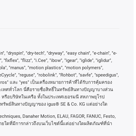
, "dryspin", "dry-tech", "dryway", "easy chain", "e-chain", "e-
lex", "flizz", "i.Cee", "ibow", "igear", "iglide", "iglidur",
kopla", "manus", "motion plastics", "motion polymers",
Cyycle", "reguse", "robolink", "Rohbot", "savfe", "speedigus",
xiros"
และ
"yes"
เป็นเครื่องหมายการค้าที่ได้รับการคุ้มครอง
เทศทั่วโลก
นี่คือรายชื่อสิทธิ์ในทรัพย์สินทางปัญญาบางส่วน
G
หรือบริษัทในเครือ
ทั้งในประเทศเยอรมนี
สหภาพยุโรป
ในทรัพย์สินทางปัญญาของ
igus® SE & Co. KG
แต่อย่างใด
l Techniques, Danaher Motion, ELAU, FAGOR, FANUC, Festo,
ใดที่มีการกล่าวถึงบนเว็บไซต์นี้แต่อย่างใดผลิตภัณฑ์ที่นํา