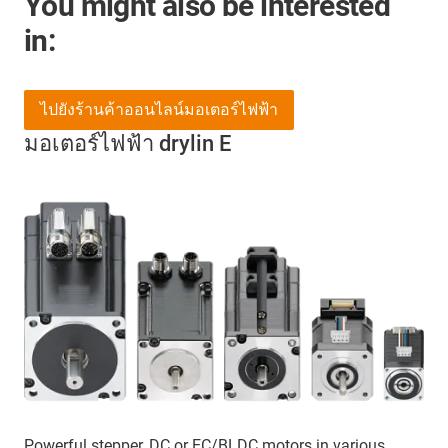
You might also be interested
in:
ไปยังร้านค้าออนไลน์มอเตอร์ไฟฟ้า
มอเตอร์ไฟฟ้า drylin E
Powerful stepper, DC or EC/BLDC motors in various