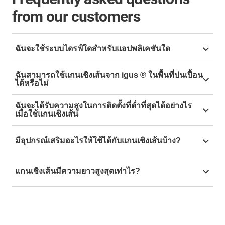
from our customers
ฉันจะใช้ระบบไดรฟ์ใดสำหรับแอปพลิเคชันใด
Our different linear drives offer a wide variety of
ฉันสามารถใช้แกนเชิงเส้นจาก igus ® ในพื้นที่ปนเปื้อน
advantages for all kinds of applications.
ได้หรือไม่
Yes! The drylin E linear drives do not require additional
Toothed belt drives offer high acceleration and
ฉันจะได้รับความสูงในการติดตั้งที่ต่ำที่สุดได้อย่างไร
lubricants and are therefore particularly resistant to
repeatability. They are therefore particularly suitable
เมื่อใช้แกนเชิงเส้น
contamination. Our drive systems can even be used
for pick-and-place machines, packaging systems,
We have put together a selection of narrow and flat
with sand, swarf and dust.
3D printers and other applications where fast and
มีอุปกรณ์เสริมอะไรให้ใช้ได้กับแกนเชิงเส้นบ้าง?
linear units for particularly small installation spaces.
precise positioning is required.
You can choose from linear axes with lead screw or
At igus you will find numerous technical accessories
Lead screw drives offer high load capacity, precision
toothed belt drives, which can be driven manually or
แกนเชิงเส้นมีความยาวสูงสุดเท่าไร?
for manual and electric drives. Our portfolio contains
and power transmission. They are therefore well
by motor.
products from operating elements such as position
suited for CNC milling, laser marking machines,
For very long travels, we offer an endless gear linear
indicators and hand wheels up to fastening and
machine tools and robotics applications. The lead
You can also use our ready-to-install linear modules
module. This is based on a rack and pinion drive and
assembly accessories and individual electric motors in
screw drive ensures strong and accurate
for motorised lead screws drives. Thanks to the direct
can be expanded almost endlessly using an
a wide variety of designs. Here you will find an
positioning.
lead screw support in the motor, which is connected