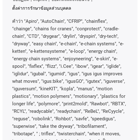
ตั้งค่าการรักษาข้อมูลส่วนบุคคล
คําว่า
"Apiro", "AutoChain", "CFRIP", "chainflex",
"chainge", "chains for cranes", "conprotect", "cradle-
chain", "CTD", "drygear", "drylin", "dryspin", "dry-tech",
"dryway", "easy chain", "e-chain", "e-chain systems", "e-
ketten", "e-kettensysteme", "e-loop", "energy chain",
"energy chain systems", "enjoyneering", "e-skin", "e-
spool", "fixflex", "flizz", "i.Cee", "ibow", "igear", "iglide",
"iglidur", "igubal", "igumid", "igus", "igus igus improves
what moves", "igus:bike", "igusGO", "igutex", "iguverse",
"iguversum", "kineKIT", "kopla", "manus", "motion
plastics", "motion polymers", "motionary", "plastics for
longer life", "polymore", "print2mold", "Rawbot", "RBTX",
"RCYL", "readycable", "readychain", "ReBeL", "ReCyycle",
"reguse", "robolink", "Rohbot", "savfe", "speedigus",
"superwise", "take the dryway", "tribofilament",
"tribotape", " ; triflex", "twisterchain", "when it moves,