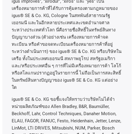
igus improves", "xirodur", "xiros"
และ
"yes"
เป็น
เครื่องหมายการค้าที่ได้รับการคุ้มครองตามกฎหมายของ
igus® SE & Co. KG, Cologne
ในสหพันธ์สาธารณรัฐ
เยอรมนี
และในอีกหลายประเทศและเขตอํานาจศาล
ระหว่างประเทศทั่วโลก
นี่คือรายชื่อสิทธิ์ในทรัพย์สินทาง
ปัญญาบางส่วน
(
ตัวอย่างเช่น
เครื่องหมายการค้าจด
ทะเบียน
หรือคำขอจดทะเบียนเครื่องหมายการค้าที่อยู่
ระหว่างดำเนินการ
)
ของ
igus® SE & Co. KG
หรือบริษัทใน
เครือ
ทั้งในประเทศเยอรมนี
สหภาพยุโรป
สหรัฐอเมริกา
และ
/
หรือประเทศอื่น
ๆ
การที่ไม่มีเครื่องหมายการค้า
โลโก้
หรือสโลแกนปรากฏอยู่ในรายการนี้
ไม่ถือเป็นการสละสิทธิ์
ในทรัพย์สินทางปัญญาของ
igus® SE & Co. KG
แต่อย่าง
ใด
igus® SE & Co. KG ขอชี้แจงให้ทราบว่าบริษัทไม่ได้จํา
หน่ายผลิตภัณฑ์ของ Allen Bradley, B&R, Baumüller,
Beckhoff, Lahr, Control Techniques, Danaher Motion,
ELAU, FAGOR, FANUC, Festo, Heidenhain, Jetter, Lenze,
LinMot, LTi DRiVES, Mitsubishi, NUM, Parker, Bosch