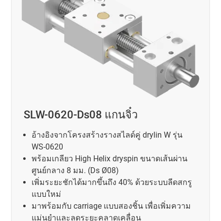
SLW-0620-Ds08 แกนจิ๋ว
อ้างอิงจากโครงสร้างรางสไลด์คู่ drylin W รุ่น
WS-0620
พร้อมเกลียว High Helix dryspin ขนาดเส้นผ่าน
ศูนย์กลาง 8 มม. (Ds Ø08)
เพิ่มระยะชักได้มากขึ้นถึง 40% ด้วยระบบลีดสกรู
แบบใหม่
มาพร้อมกับ carriage แบบสองชิ้น เพื่อเพิ่มความ
แม่นยำและลดระยะคลาดเคลื่อน