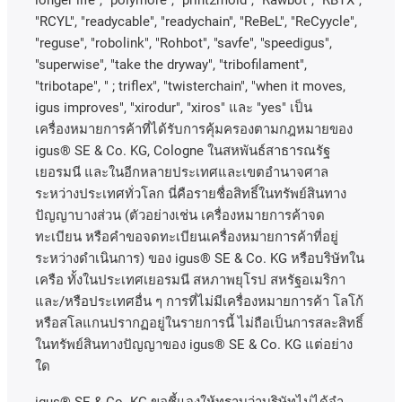
longer life", "polymore", "print2mold", "Rawbot", "RBTX",
"RCYL", "readycable", "readychain", "ReBeL", "ReCyycle",
"reguse", "robolink", "Rohbot", "savfe", "speedigus",
"superwise", "take the dryway", "tribofilament",
"tribotape", " ; triflex", "twisterchain", "when it moves,
igus improves", "xirodur", "xiros"
และ
"yes"
เป็น
เครื่องหมายการค้าที่ได้รับการคุ้มครองตามกฎหมายของ
igus® SE & Co. KG, Cologne
ในสหพันธ์สาธารณรัฐ
เยอรมนี
และในอีกหลายประเทศและเขตอํานาจศาล
ระหว่างประเทศทั่วโลก
นี่คือรายชื่อสิทธิ์ในทรัพย์สินทาง
ปัญญาบางส่วน
(
ตัวอย่างเช่น
เครื่องหมายการค้าจด
ทะเบียน
หรือคำขอจดทะเบียนเครื่องหมายการค้าที่อยู่
ระหว่างดำเนินการ
)
ของ
igus® SE & Co. KG
หรือบริษัทใน
เครือ
ทั้งในประเทศเยอรมนี
สหภาพยุโรป
สหรัฐอเมริกา
และ
/
หรือประเทศอื่น
ๆ
การที่ไม่มีเครื่องหมายการค้า
โลโก้
หรือสโลแกนปรากฏอยู่ในรายการนี้
ไม่ถือเป็นการสละสิทธิ์
ในทรัพย์สินทางปัญญาของ
igus® SE & Co. KG
แต่อย่าง
ใด