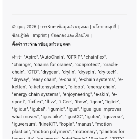
©
igus, 2026
การรักษาข้อมูลส่วนบุคคล
นโยบายคุกกี้
ข้อปฏิบัติ
Imprint
ข้อตกลงและเงื่อนไข
ตั้งค่าการรักษาข้อมูลส่วนบุคคล
คําว่า
"Apiro", "AutoChain", "CFRIP", "chainflex",
"chainge", "chains for cranes", "conprotect", "cradle-
chain", "CTD", "drygear", "drylin", "dryspin", "dry-tech",
"dryway", "easy chain", "e-chain", "e-chain systems", "e-
ketten", "e-kettensysteme", "e-loop", "energy chain",
"energy chain systems", "enjoyneering", "e-skin", "e-
spool", "fixflex", "flizz", "i.Cee", "ibow", "igear", "iglide",
"iglidur", "igubal", "igumid", "igus", "igus igus improves
what moves", "igus:bike", "igusGO", "igutex", "iguverse",
"iguversum", "kineKIT", "kopla", "manus", "motion
plastics", "motion polymers", "motionary", "plastics for