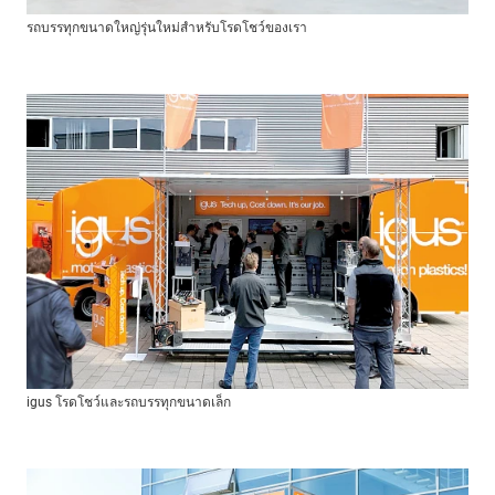
รถบรรทุกขนาดใหญ่รุ่นใหม่สำหรับโรดโชว์ของเรา
igus โรดโชว์และรถบรรทุกขนาดเล็ก