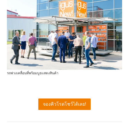
รถพ่วงเคลื่อนที่พร้อมบูธแสดงสินค้า
จองคิวโรดโชว์ได้เลย!