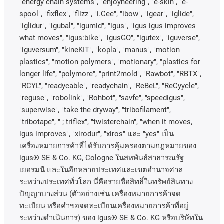
"energy chain systems", "enjoyneering", "e-skin", "e-
spool", "fixflex", "flizz", "i.Cee", "ibow", "igear", "iglide",
"iglidur", "igubal", "igumid", "igus", "igus igus improves
what moves", "igus:bike", "igusGO", "igutex", "iguverse",
"iguversum", "kineKIT", "kopla", "manus", "motion
plastics", "motion polymers", "motionary", "plastics for
longer life", "polymore", "print2mold", "Rawbot", "RBTX",
"RCYL", "readycable", "readychain", "ReBeL", "ReCyycle",
"reguse", "robolink", "Rohbot", "savfe", "speedigus",
"superwise", "take the dryway", "tribofilament",
"tribotape", " ; triflex", "twisterchain", "when it moves,
igus improves", "xirodur", "xiros"
และ
"yes"
เป็น
เครื่องหมายการค้าที่ได้รับการคุ้มครองตามกฎหมายของ
igus® SE & Co. KG, Cologne
ในสหพันธ์สาธารณรัฐ
เยอรมนี
และในอีกหลายประเทศและเขตอํานาจศาล
ระหว่างประเทศทั่วโลก
นี่คือรายชื่อสิทธิ์ในทรัพย์สินทาง
ปัญญาบางส่วน
(
ตัวอย่างเช่น
เครื่องหมายการค้าจด
ทะเบียน
หรือคำขอจดทะเบียนเครื่องหมายการค้าที่อยู่
ระหว่างดำเนินการ
)
ของ
igus® SE & Co. KG
หรือบริษัทใน