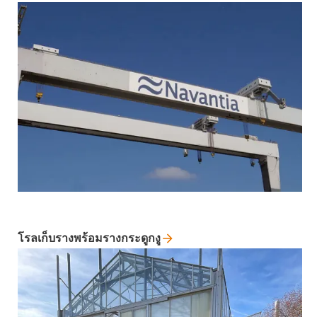
โรลเก็บรางพร้อมรางกระดูกงู