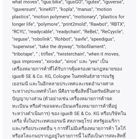
what moves", "igus:bike", "igusGO", "igutex", "iguverse",
"iguversum", "kineKIT", "kopla", "manus", "motion
plastics", "motion polymers", "motionary", "plastics for
longer life", "polymore", "print2mold", "Rawbot", "RBTX",
"RCYL", "readycable", "readychain", "ReBeL", "ReCyycle",
"reguse", "robolink", "Rohbot", "savfe", "speedigus",
"superwise", "take the dryway", "tribofilament",
"tribotape", " ; triflex", "twisterchain", "when it moves,
igus improves", "xirodur", "xiros"
และ
"yes"
เป็น
เครื่องหมายการค้าที่ได้รับการคุ้มครองตามกฎหมายของ
igus® SE & Co. KG, Cologne
ในสหพันธ์สาธารณรัฐ
เยอรมนี
และในอีกหลายประเทศและเขตอํานาจศาล
ระหว่างประเทศทั่วโลก
นี่คือรายชื่อสิทธิ์ในทรัพย์สินทาง
ปัญญาบางส่วน
(
ตัวอย่างเช่น
เครื่องหมายการค้าจด
ทะเบียน
หรือคำขอจดทะเบียนเครื่องหมายการค้าที่อยู่
ระหว่างดำเนินการ
)
ของ
igus® SE & Co. KG
หรือบริษัทใน
เครือ
ทั้งในประเทศเยอรมนี
สหภาพยุโรป
สหรัฐอเมริกา
และ
/
หรือประเทศอื่น
ๆ
การที่ไม่มีเครื่องหมายการค้า
โลโก้
หรือสโลแกนปรากฏอยู่ในรายการนี้
ไม่ถือเป็นการสละสิทธิ์