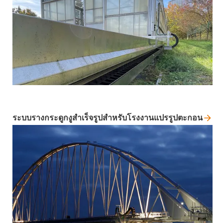
ระบบรางกระดูกงูสำเร็จรูปสำหรับโรงงานแปรรูปตะกอน