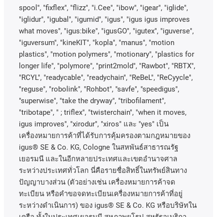
spool", "fixflex", "flizz", "i.Cee", "ibow", "igear", "iglide",
"iglidur", "igubal", "igumid", "igus", "igus igus improves
what moves", "igus:bike", "igusGO", "igutex", "iguverse",
"iguversum", "kineKIT", "kopla", "manus", "motion
plastics", "motion polymers", "motionary", "plastics for
longer life", "polymore", "print2mold", "Rawbot", "RBTX",
"RCYL", "readycable", "readychain", "ReBeL", "ReCyycle",
"reguse", "robolink", "Rohbot", "savfe", "speedigus",
"superwise", "take the dryway", "tribofilament",
"tribotape", " ; triflex", "twisterchain", "when it moves,
igus improves", "xirodur", "xiros"
และ
"yes"
เป็น
เครื่องหมายการค้าที่ได้รับการคุ้มครองตามกฎหมายของ
igus® SE & Co. KG, Cologne
ในสหพันธ์สาธารณรัฐ
เยอรมนี
และในอีกหลายประเทศและเขตอํานาจศาล
ระหว่างประเทศทั่วโลก
นี่คือรายชื่อสิทธิ์ในทรัพย์สินทาง
ปัญญาบางส่วน
(
ตัวอย่างเช่น
เครื่องหมายการค้าจด
ทะเบียน
หรือคำขอจดทะเบียนเครื่องหมายการค้าที่อยู่
ระหว่างดำเนินการ
)
ของ
igus® SE & Co. KG
หรือบริษัทใน