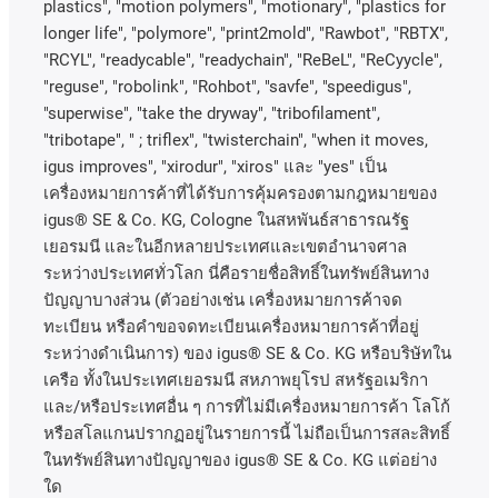
plastics", "motion polymers", "motionary", "plastics for
longer life", "polymore", "print2mold", "Rawbot", "RBTX",
"RCYL", "readycable", "readychain", "ReBeL", "ReCyycle",
"reguse", "robolink", "Rohbot", "savfe", "speedigus",
"superwise", "take the dryway", "tribofilament",
"tribotape", " ; triflex", "twisterchain", "when it moves,
igus improves", "xirodur", "xiros"
และ
"yes"
เป็น
เครื่องหมายการค้าที่ได้รับการคุ้มครองตามกฎหมายของ
igus® SE & Co. KG, Cologne
ในสหพันธ์สาธารณรัฐ
เยอรมนี
และในอีกหลายประเทศและเขตอํานาจศาล
ระหว่างประเทศทั่วโลก
นี่คือรายชื่อสิทธิ์ในทรัพย์สินทาง
ปัญญาบางส่วน
(
ตัวอย่างเช่น
เครื่องหมายการค้าจด
ทะเบียน
หรือคำขอจดทะเบียนเครื่องหมายการค้าที่อยู่
ระหว่างดำเนินการ
)
ของ
igus® SE & Co. KG
หรือบริษัทใน
เครือ
ทั้งในประเทศเยอรมนี
สหภาพยุโรป
สหรัฐอเมริกา
และ
/
หรือประเทศอื่น
ๆ
การที่ไม่มีเครื่องหมายการค้า
โลโก้
หรือสโลแกนปรากฏอยู่ในรายการนี้
ไม่ถือเป็นการสละสิทธิ์
ในทรัพย์สินทางปัญญาของ
igus® SE & Co. KG
แต่อย่าง
ใด